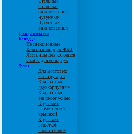
Стальные
Стальные
оцинкованные
Чугунные
Чугунные
оцинкованные
Дождеприемники
Колодцы
Инспекционные
Кольца колодцев ЖБИ
Лестницы для колодцев
Скобы для колодцев
Трапы
Для мостовых
конструкций
Квадратные
двухкорпусные
Квадратные
однокорпусные
Круглые с
герметичной
крышкой
Круглые с
решеткой
Пластиковые