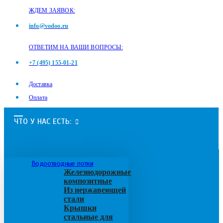
ЖДЕМ ЗАЯВОК:
info@vodoo.ru
ОТВЕТИМ НА ВАШИ ВОПРОСЫ:
+7 (495) 155-01-21
Доставка
Оплата
ЧТО У НАС ЕСТЬ:
Водоотводные лотки
Железнодорожные
композитные
Из нержавеющей
стали
Крышки
стальные для