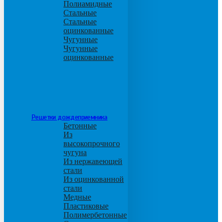
Полиамидные
Стальные
Стальные
оцинкованные
Чугунные
Чугунные
оцинкованные
Решетки дождеприемника
Бетонные
Из
высокопрочного
чугуна
Из нержавеющей
стали
Из оцинкованной
стали
Медные
Пластиковые
Полимербетонные