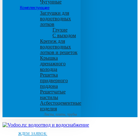
Чугунные
Комплектующие
Заглушки для
водоотводных
лотков
Глухие
С выходом
Крепеж для
водоотводных
лотков и решеток
Крышка
дренажного
колодца
Решетка
придверного
поддона
Решетчатые
настилы
Асбестоцементные
изделия
Листы, плиты, трубы
ЖДЕМ ЗАЯВОК: