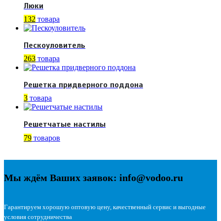
Люки
132
товара
Пескоуловитель
263
товара
Решетка придверного поддона
3
товара
Решетчатые настилы
79
товаров
Мы ждём Ваших заявок: info@vodoo.ru
Гарантируем хорошую оптовую цену, качественный сервис и выгодные
условия сотрудничества