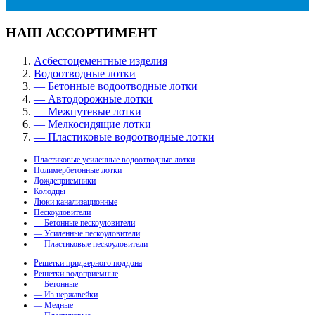
НАШ АССОРТИМЕНТ
Асбестоцементные изделия
Водоотводные лотки
— Бетонные водоотводные лотки
— Автодорожные лотки
— Межпутевые лотки
— Мелкосидящие лотки
— Пластиковые водоотводные лотки
Пластиковые усиленные водоотводные лотки
Полимербетонные лотки
Дождеприемники
Колодцы
Люки канализационные
Пескоуловители
— Бетонные пескоуловители
— Усиленные пескоуловители
— Пластиковые пескоуловители
Решетки придверного поддона
Решетки водоприемные
— Бетонные
— Из нержавейки
— Медные