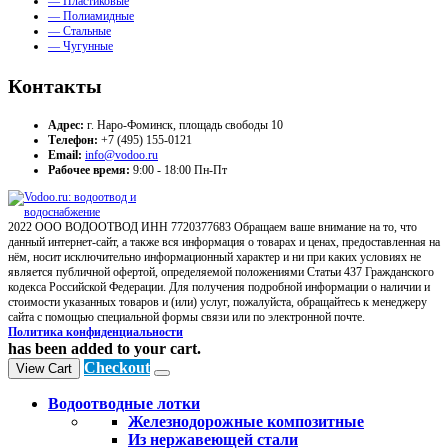
— Пластиковые
— Полиамидные
— Стальные
— Чугунные
Контакты
Адрес:
г. Наро-Фоминск, площадь свободы 10
Телефон:
+7 (495) 155-0121
Email:
info@vodoo.ru
Рабочее время:
9:00 - 18:00 Пн-Пт
2022 ООО ВОДООТВОД ИНН 7720377683 Обращаем ваше внимание на то, что
данный интернет-сайт, а также вся информация о товарах и ценах, предоставленная на
нём, носит исключительно информационный характер и ни при каких условиях не
является публичной офертой, определяемой положениями Статьи 437 Гражданского
кодекса Российской Федерации. Для получения подробной информации о наличии и
стоимости указанных товаров и (или) услуг, пожалуйста, обращайтесь к менеджеру
сайта с помощью специальной формы связи или по электронной почте.
Политика конфиденциальности
has been added to your cart.
Checkout
View Cart
Водоотводные лотки
Железнодорожные композитные
Из нержавеющей стали