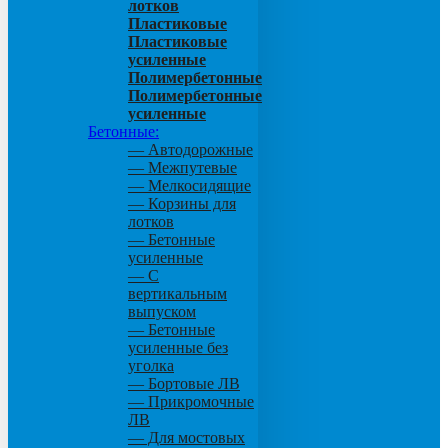
лотков
Пластиковые
Пластиковые
усиленные
Полимербетонные
Полимербетонные
усиленные
Бетонные:
— Автодорожные
— Межпутевые
— Мелкосидящие
— Корзины для
лотков
— Бетонные
усиленные
— С
вертикальным
выпуском
— Бетонные
усиленные без
уголка
— Бортовые ЛВ
— Прикромочные
ЛВ
— Для мостовых