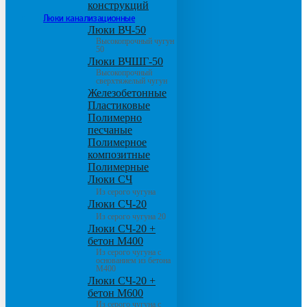
конструкций
Люки канализационные
Люки ВЧ-50
Высокопрочный чугун
50
Люки ВЧШГ-50
Высокопрочный
сверхтяжелый чугун
Железобетонные
Пластиковые
Полимерно
песчаные
Полимерное
композитные
Полимерные
Люки СЧ
Из серого чугуна
Люки СЧ-20
Из серого чугуна 20
Люки СЧ-20 +
бетон М400
Из серого чугуна с
основанием из бетона
М400
Люки СЧ-20 +
бетон М600
Из серого чугуна с