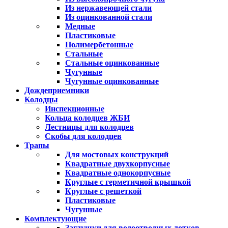
Из нержавеющей стали
Из оцинкованной стали
Медные
Пластиковые
Полимербетонные
Стальные
Стальные оцинкованные
Чугунные
Чугунные оцинкованные
Дождеприемники
Колодцы
Инспекционные
Кольца колодцев ЖБИ
Лестницы для колодцев
Скобы для колодцев
Трапы
Для мостовых конструкций
Квадратные двухкорпусные
Квадратные однокорпусные
Круглые с герметичной крышкой
Круглые с решеткой
Пластиковые
Чугунные
Комплектующие
Заглушки для водоотводных лотков