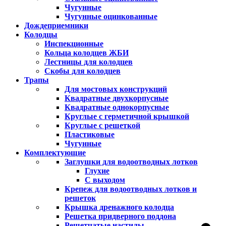
Чугунные
Чугунные оцинкованные
Дождеприемники
Колодцы
Инспекционные
Кольца колодцев ЖБИ
Лестницы для колодцев
Скобы для колодцев
Трапы
Для мостовых конструкций
Квадратные двухкорпусные
Квадратные однокорпусные
Круглые с герметичной крышкой
Круглые с решеткой
Пластиковые
Чугунные
Комплектующие
Заглушки для водоотводных лотков
Глухие
С выходом
Крепеж для водоотводных лотков и
решеток
Крышка дренажного колодца
Решетка придверного поддона
Решетчатые настилы