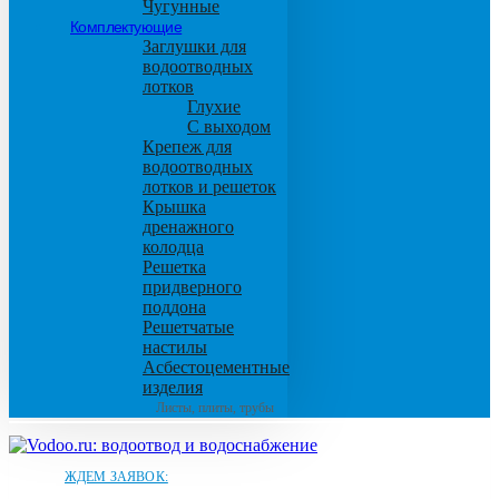
Чугунные
Комплектующие
Заглушки для
водоотводных
лотков
Глухие
С выходом
Крепеж для
водоотводных
лотков и решеток
Крышка
дренажного
колодца
Решетка
придверного
поддона
Решетчатые
настилы
Асбестоцементные
изделия
Листы, плиты, трубы
ЖДЕМ ЗАЯВОК: