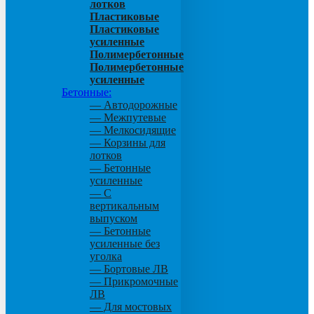
лотков
Пластиковые
Пластиковые
усиленные
Полимербетонные
Полимербетонные
усиленные
Бетонные:
— Автодорожные
— Межпутевые
— Мелкосидящие
— Корзины для
лотков
— Бетонные
усиленные
— С
вертикальным
выпуском
— Бетонные
усиленные без
уголка
— Бортовые ЛВ
— Прикромочные
ЛВ
— Для мостовых