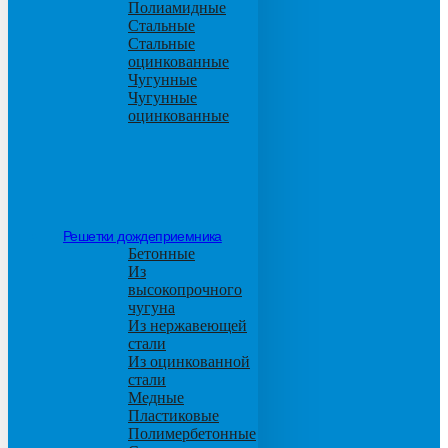
Полиамидные
Стальные
Стальные
оцинкованные
Чугунные
Чугунные
оцинкованные
Решетки дождеприемника
Бетонные
Из
высокопрочного
чугуна
Из нержавеющей
стали
Из оцинкованной
стали
Медные
Пластиковые
Полимербетонные