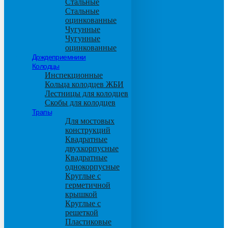
Стальные
Стальные
оцинкованные
Чугунные
Чугунные
оцинкованные
Дождеприемники
Колодцы
Инспекционные
Кольца колодцев ЖБИ
Лестницы для колодцев
Скобы для колодцев
Трапы
Для мостовых
конструкций
Квадратные
двухкорпусные
Квадратные
однокорпусные
Круглые с
герметичной
крышкой
Круглые с
решеткой
Пластиковые