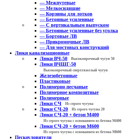
— Межпутевые
— Мелкосидящие
— Корзины для лотков
— Бетонные усиленные
— С вертикальным выпуском
— Бетонные усиленные без уголка
— Бортовые ЛВ
— Прикромочные ЛВ
— Для мостовых конструкций
Люки канализационные
Люки ВЧ-50
Высокопрочный чугун 50
Люки ВЧШГ-50
Высокопрочный сверхтяжелый чугун
Железобетонные
Пластиковые
Полимерно песчаные
Полимерное композитные
Полимерные
Люки СЧ
Из серого чугуна
Люки СЧ-20
Из серого чугуна 20
Люки СЧ-20 + бетон М400
Из серого чугуна с основанием из бетона М400
Люки СЧ-20 + бетон М600
Из серого чугуна с основанием из бетона М600
Пескоуловители