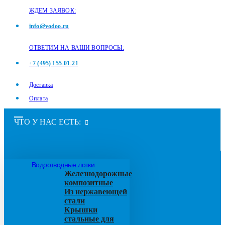
ЖДЕМ ЗАЯВОК:
info@vodoo.ru
ОТВЕТИМ НА ВАШИ ВОПРОСЫ:
+7 (495) 155-01-21
Доставка
Оплата
ЧТО У НАС ЕСТЬ:
Водоотводные лотки
Железнодорожные
композитные
Из нержавеющей
стали
Крышки
стальные для