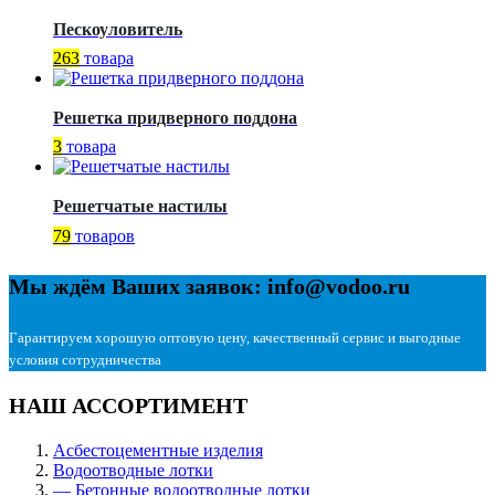
Пескоуловитель
263
товара
Решетка придверного поддона
3
товара
Решетчатые настилы
79
товаров
Мы ждём Ваших заявок: info@vodoo.ru
Гарантируем хорошую оптовую цену, качественный сервис и выгодные
условия сотрудничества
НАШ АССОРТИМЕНТ
Асбестоцементные изделия
Водоотводные лотки
— Бетонные водоотводные лотки