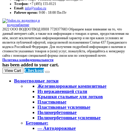
Телефон:
+7 (495) 155-0121
Email:
info@vodoo.ru
Рабочее время:
9:00 - 18:00 Пн-Пт
2022 ООО ВОДООТВОД ИНН 7720377683 Обращаем ваше внимание на то, что
данный интернет-сайт, а также вся информация о товарах и ценах, предоставленная на
нём, носит исключительно информационный характер и ни при каких условиях не
является публичной офертой, определяемой положениями Статьи 437 Гражданского
кодекса Российской Федерации. Для получения подробной информации о наличии и
стоимости указанных товаров и (или) услуг, пожалуйста, обращайтесь к менеджеру
сайта с помощью специальной формы связи или по электронной почте.
Политика конфиденциальности
has been added to your cart.
Checkout
View Cart
Водоотводные лотки
Железнодорожные композитные
Из нержавеющей стали
Крышки стальные для лотков
Пластиковые
Пластиковые усиленные
Полимербетонные
Полимербетонные усиленные
Бетонные:
— Автодорожные