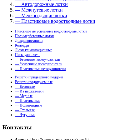
— Автодорожные лотки
— Межпутевые лотки
— Мелкосидящие лотки
— Пластиковые водоотводные лотки
Пластиковые усиленные водоотводные лотки
Полимербетонные лотки
Дождеприемники
Колодцы
Люки канализационные
Пескоуловители
— Бетонные пескоуловители
— Усиленные пескоуловители
— Пластиковые пескоуловители
Решетки придверного поддона
Решетки водоприемные
— Бетонные
— Из нержавейки
— Медные
— Пластиковые
— Полиамидные
— Стальные
— Чугунные
Контакты
Адрес:
г. Наро-Фоминск, площадь свободы 10