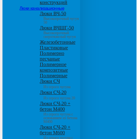
конструкций
Люки канализационные
Люки ВЧ-50
Высокопрочный чугун
50
Люки ВЧШГ-50
Высокопрочный
сверхтяжелый чугун
Железобетонные
Пластиковые
Полимерно
песчаные
Полимерное
композитные
Полимерные
Люки СЧ
Из серого чугуна
Люки СЧ-20
Из серого чугуна 20
Люки СЧ-20 +
бетон М400
Из серого чугуна с
основанием из бетона
М400
Люки СЧ-20 +
бетон М600
Из серого чугуна с