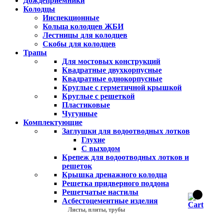
Дождеприемники
Колодцы
Инспекционные
Кольца колодцев ЖБИ
Лестницы для колодцев
Скобы для колодцев
Трапы
Для мостовых конструкций
Квадратные двухкорпусные
Квадратные однокорпусные
Круглые с герметичной крышкой
Круглые с решеткой
Пластиковые
Чугунные
Комплектующие
Заглушки для водоотводных лотков
Глухие
С выходом
Крепеж для водоотводных лотков и
решеток
Крышка дренажного колодца
Решетка придверного поддона
Решетчатые настилы
Асбестоцементные изделия
Листы, плиты, трубы