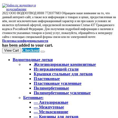
2022 ООО ВОДООТВОД ИНН 7720377683 Обращаем ваше внимание на то, что
данный интернет-сайт, а также вся информация о товарах и ценах, предоставленная на
нём, носит исключительно информационный характер и ни при каких условиях не
является публичной офертой, определяемой положениями Статьи 437 Гражданского
кодекса Российской Федерации. Для получения подробной информации о наличии и
стоимости указанных товаров и (или) услуг, пожалуйста, обращайтесь к менеджеру
сайта с помощью специальной формы связи или по электронной почте.
Политика конфиденциальности
has been added to your cart.
Checkout
View Cart
Водоотводные лотки
Железнодорожные композитные
Из нержавеющей стали
Крышки стальные для лотков
Пластиковые
Пластиковые усиленные
Полимербетонные
Полимербетонные усиленные
Бетонные:
— Автодорожные
— Межпутевые
— Мелкосидящие
— Корзины для лотков