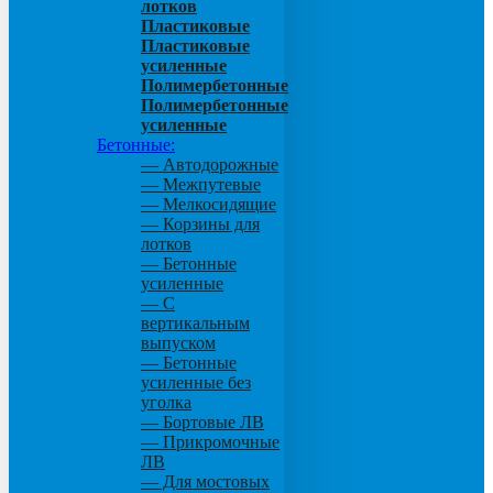
лотков
Пластиковые
Пластиковые
усиленные
Полимербетонные
Полимербетонные
усиленные
Бетонные:
— Автодорожные
— Межпутевые
— Мелкосидящие
— Корзины для
лотков
— Бетонные
усиленные
— С
вертикальным
выпуском
— Бетонные
усиленные без
уголка
— Бортовые ЛВ
— Прикромочные
ЛВ
— Для мостовых