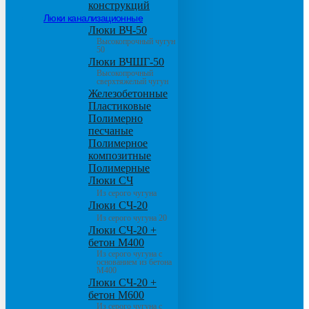
конструкций
Люки канализационные
Люки ВЧ-50
Высокопрочный чугун
50
Люки ВЧШГ-50
Высокопрочный
сверхтяжелый чугун
Железобетонные
Пластиковые
Полимерно
песчаные
Полимерное
композитные
Полимерные
Люки СЧ
Из серого чугуна
Люки СЧ-20
Из серого чугуна 20
Люки СЧ-20 +
бетон М400
Из серого чугуна с
основанием из бетона
М400
Люки СЧ-20 +
бетон М600
Из серого чугуна с