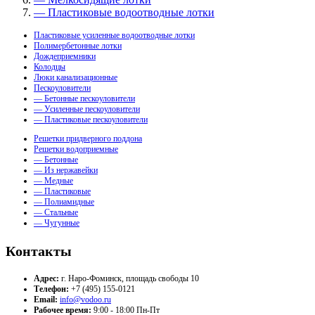
— Пластиковые водоотводные лотки
Пластиковые усиленные водоотводные лотки
Полимербетонные лотки
Дождеприемники
Колодцы
Люки канализационные
Пескоуловители
— Бетонные пескоуловители
— Усиленные пескоуловители
— Пластиковые пескоуловители
Решетки придверного поддона
Решетки водоприемные
— Бетонные
— Из нержавейки
— Медные
— Пластиковые
— Полиамидные
— Стальные
— Чугунные
Контакты
Адрес:
г. Наро-Фоминск, площадь свободы 10
Телефон:
+7 (495) 155-0121
Email:
info@vodoo.ru
Рабочее время:
9:00 - 18:00 Пн-Пт