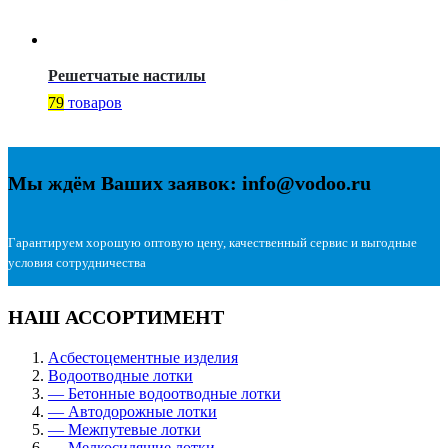
Решетчатые настилы
79
товаров
Мы ждём Ваших заявок: info@vodoo.ru
Гарантируем хорошую оптовую цену, качественный сервис и выгодные
условия сотрудничества
НАШ АССОРТИМЕНТ
Асбестоцементные изделия
Водоотводные лотки
— Бетонные водоотводные лотки
— Автодорожные лотки
— Межпутевые лотки
— Мелкосидящие лотки