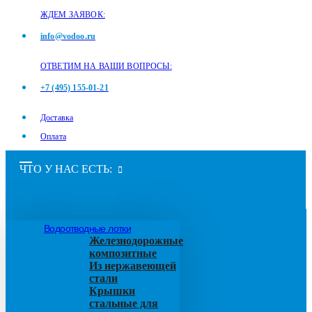
ЖДЕМ ЗАЯВОК:
info@vodoo.ru
ОТВЕТИМ НА ВАШИ ВОПРОСЫ:
+7 (495) 155-01-21
Доставка
Оплата
ЧТО У НАС ЕСТЬ:
Водоотводные лотки
Железнодорожные
композитные
Из нержавеющей
стали
Крышки
стальные для