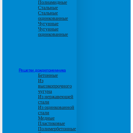
Полиамидные
Стальные
Стальные
оцинкованные
Чугунные
Чугунные
оцинкованные
Решетки дождеприемника
Бетонные
Из
высокопрочного
чугуна
Из нержавеющей
стали
Из оцинкованной
стали
Медные
Пластиковые
Полимербетонные