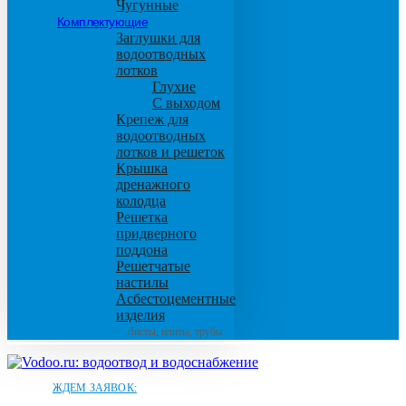
Чугунные
Комплектующие
Заглушки для
водоотводных
лотков
Глухие
С выходом
Крепеж для
водоотводных
лотков и решеток
Крышка
дренажного
колодца
Решетка
придверного
поддона
Решетчатые
настилы
Асбестоцементные
изделия
Листы, плиты, трубы
ЖДЕМ ЗАЯВОК: