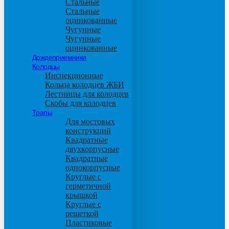
Стальные
Стальные
оцинкованные
Чугунные
Чугунные
оцинкованные
Дождеприемники
Колодцы
Инспекционные
Кольца колодцев ЖБИ
Лестницы для колодцев
Скобы для колодцев
Трапы
Для мостовых
конструкций
Квадратные
двухкорпусные
Квадратные
однокорпусные
Круглые с
герметичной
крышкой
Круглые с
решеткой
Пластиковые