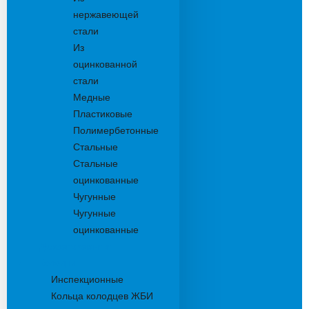
нержавеющей
стали
Из
оцинкованной
стали
Медные
Пластиковые
Полимербетонные
Стальные
Стальные
оцинкованные
Чугунные
Чугунные
оцинкованные
Дождеприемники
Колодцы
Инспекционные
Кольца колодцев ЖБИ