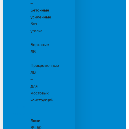
–
Бетонные
усиленные
без
уголка
–
Бортовые
ЛВ
–
Прикромочные
ЛВ
–
Для
мостовых
конструкций
Люки
канализационные
Люки
ВЧ-50