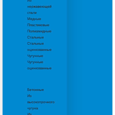
Из
нержавеющей
стали
Медные
Пластиковые
Полиамидные
Стальные
Стальные
оцинкованные
Чугунные
Чугунные
оцинкованные
Решетки
дождеприемника
Бетонные
Из
высокопрочного
чугуна
Из