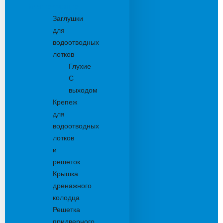
Комплектующие
Заглушки
для
водоотводных
лотков
Глухие
С
выходом
Крепеж
для
водоотводных
лотков
и
решеток
Крышка
дренажного
колодца
Решетка
придверного