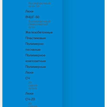
Высокопрочный
чугун 50
Люки
ВЧШГ-50
Высокопрочный
сверхтяжелый
чугун
Железобетонные
Пластиковые
Полимерно
песчаные
Полимерное
композитные
Полимерные
Люки
СЧ
Из
серого
чугуна
Люки
СЧ-20
Из
серого