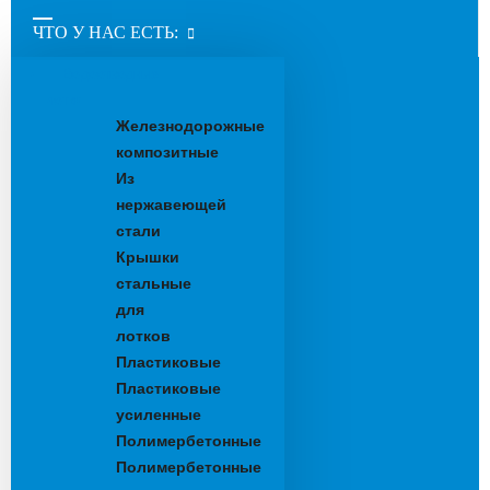
ЧТО У НАС ЕСТЬ:
Водоотводные
лотки
Железнодорожные
композитные
Из
нержавеющей
стали
Крышки
стальные
для
лотков
Пластиковые
Пластиковые
усиленные
Полимербетонные
Полимербетонные