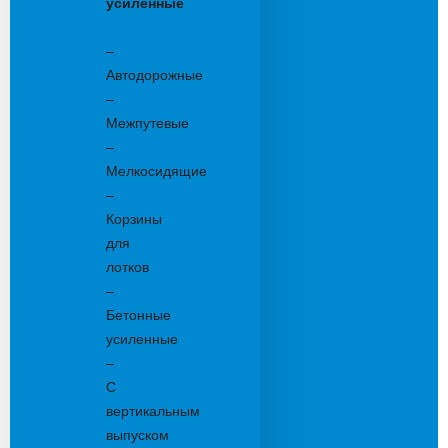
усиленные
Бетонные:
–
Автодорожные
–
Межпутевые
–
Мелкосидящие
–
Корзины
для
лотков
–
Бетонные
усиленные
–
С
вертикальным
выпуском