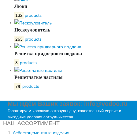
Люки
132
products
Пескоуловитель
263
products
Решетка придверного поддона
3
products
Решетчатые настилы
79
products
Мы ждём Ваших заявок: info@vodoo.ru
Гарантируем хорошую оптовую цену, качественный сервис и
выгодные условия сотрудничества
НАШ АССОРТИМЕНТ
Асбестоцементные изделия