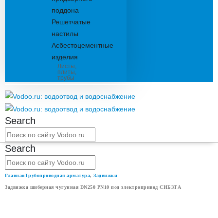
поддона
Решетчатые
настилы
Асбестоцементные
изделия
Листы,
плиты,
трубы
Search
Search
Главная
Трубопроводная арматура
,
Задвижки
Задвижка шиберная чугунная DN250 PN10 под электропривод СИБЗТА
ЗАДВИЖКА ШИБЕРНАЯ