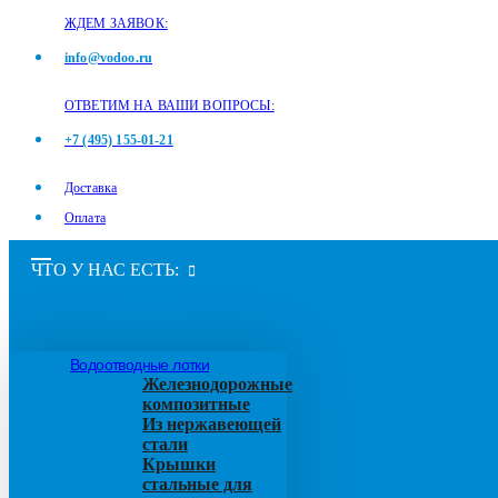
ЖДЕМ ЗАЯВОК:
info@vodoo.ru
ОТВЕТИМ НА ВАШИ ВОПРОСЫ:
+7 (495) 155-01-21
Доставка
Оплата
ЧТО У НАС ЕСТЬ:
Водоотводные лотки
Железнодорожные
композитные
Из нержавеющей
стали
Крышки
стальные для