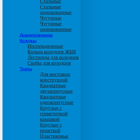
Стальные
Стальные
оцинкованные
Чугунные
Чугунные
оцинкованные
Дождеприемники
Колодцы
Инспекционные
Кольца колодцев ЖБИ
Лестницы для колодцев
Скобы для колодцев
Трапы
Для мостовых
конструкций
Квадратные
двухкорпусные
Квадратные
однокорпусные
Круглые с
герметичной
крышкой
Круглые с
решеткой
Пластиковые