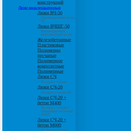
конструкций
Люки канализационные
Люки ВЧ-50
Высокопрочный чугун
50
Люки ВЧШГ-50
Высокопрочный
сверхтяжелый чугун
Железобетонные
Пластиковые
Полимерно
песчаные
Полимерное
композитные
Полимерные
Люки СЧ
Из серого чугуна
Люки СЧ-20
Из серого чугуна 20
Люки СЧ-20 +
бетон М400
Из серого чугуна с
основанием из бетона
М400
Люки СЧ-20 +
бетон М600
Из серого чугуна с