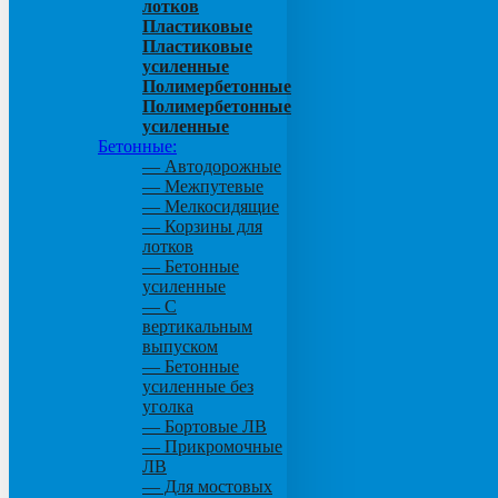
лотков
Пластиковые
Пластиковые
усиленные
Полимербетонные
Полимербетонные
усиленные
Бетонные:
— Автодорожные
— Межпутевые
— Мелкосидящие
— Корзины для
лотков
— Бетонные
усиленные
— С
вертикальным
выпуском
— Бетонные
усиленные без
уголка
— Бортовые ЛВ
— Прикромочные
ЛВ
— Для мостовых