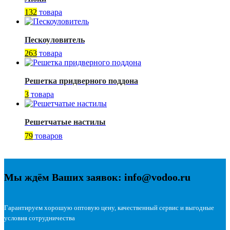
132
товара
Пескоуловитель
263
товара
Решетка придверного поддона
3
товара
Решетчатые настилы
79
товаров
Мы ждём Ваших заявок: info@vodoo.ru
Гарантируем хорошую оптовую цену, качественный сервис и выгодные
условия сотрудничества