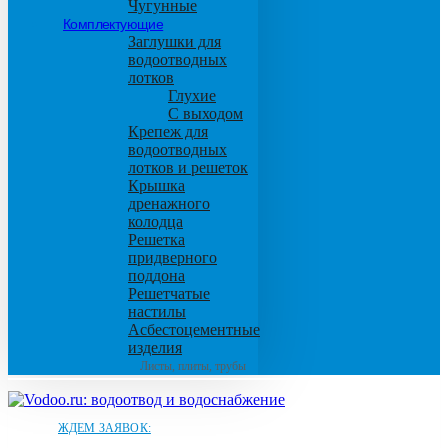
Чугунные
Комплектующие
Заглушки для
водоотводных
лотков
Глухие
С выходом
Крепеж для
водоотводных
лотков и решеток
Крышка
дренажного
колодца
Решетка
придверного
поддона
Решетчатые
настилы
Асбестоцементные
изделия
Листы, плиты, трубы
ЖДЕМ ЗАЯВОК: