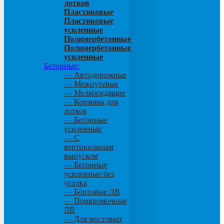
лотков
Пластиковые
Пластиковые
усиленные
Полимербетонные
Полимербетонные
усиленные
Бетонные:
— Автодорожные
— Межпутевые
— Мелкосидящие
— Корзины для
лотков
— Бетонные
усиленные
— С
вертикальным
выпуском
— Бетонные
усиленные без
уголка
— Бортовые ЛВ
— Прикромочные
ЛВ
— Для мостовых