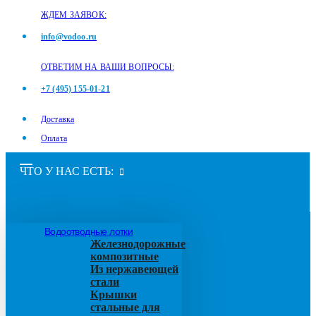
ЖДЕМ ЗАЯВОК:
info@vodoo.ru
ОТВЕТИМ НА ВАШИ ВОПРОСЫ:
+7 (495) 155-01-21
Доставка
Оплата
ЧТО У НАС ЕСТЬ:
Водоотводные лотки
Железнодорожные
композитные
Из нержавеющей
стали
Крышки
стальные для