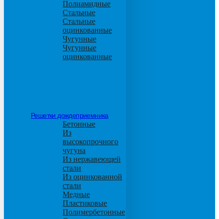
Полиамидные
Стальные
Стальные
оцинкованные
Чугунные
Чугунные
оцинкованные
Решетки дождеприемника
Бетонные
Из
высокопрочного
чугуна
Из нержавеющей
стали
Из оцинкованной
стали
Медные
Пластиковые
Полимербетонные