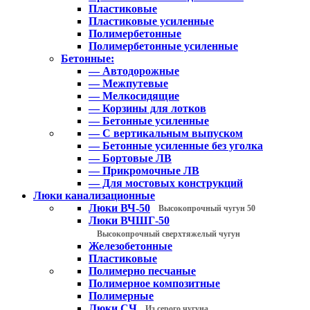
Пластиковые
Пластиковые усиленные
Полимербетонные
Полимербетонные усиленные
Бетонные:
— Автодорожные
— Межпутевые
— Мелкосидящие
— Корзины для лотков
— Бетонные усиленные
— С вертикальным выпуском
— Бетонные усиленные без уголка
— Бортовые ЛВ
— Прикромочные ЛВ
— Для мостовых конструкций
Люки канализационные
Люки ВЧ-50
Высокопрочный чугун 50
Люки ВЧШГ-50
Высокопрочный сверхтяжелый чугун
Железобетонные
Пластиковые
Полимерно песчаные
Полимерное композитные
Полимерные
Люки СЧ
Из серого чугуна