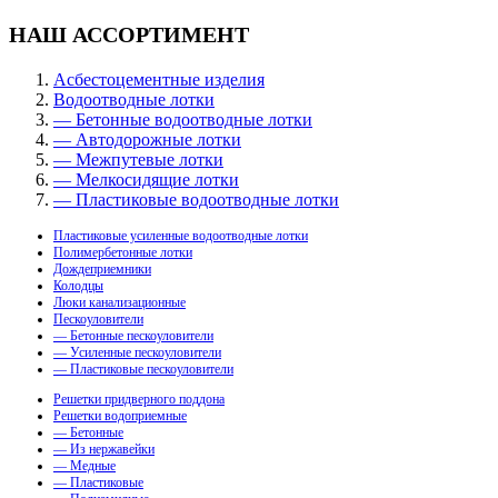
НАШ АССОРТИМЕНТ
Асбестоцементные изделия
Водоотводные лотки
— Бетонные водоотводные лотки
— Автодорожные лотки
— Межпутевые лотки
— Мелкосидящие лотки
— Пластиковые водоотводные лотки
Пластиковые усиленные водоотводные лотки
Полимербетонные лотки
Дождеприемники
Колодцы
Люки канализационные
Пескоуловители
— Бетонные пескоуловители
— Усиленные пескоуловители
— Пластиковые пескоуловители
Решетки придверного поддона
Решетки водоприемные
— Бетонные
— Из нержавейки
— Медные
— Пластиковые