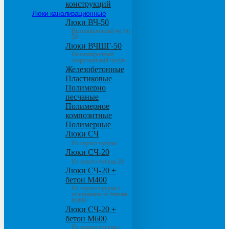
конструкций
Люки канализационные
Люки ВЧ-50
Высокопрочный чугун
50
Люки ВЧШГ-50
Высокопрочный
сверхтяжелый чугун
Железобетонные
Пластиковые
Полимерно
песчаные
Полимерное
композитные
Полимерные
Люки СЧ
Из серого чугуна
Люки СЧ-20
Из серого чугуна 20
Люки СЧ-20 +
бетон М400
Из серого чугуна с
основанием из бетона
М400
Люки СЧ-20 +
бетон М600
Из серого чугуна с