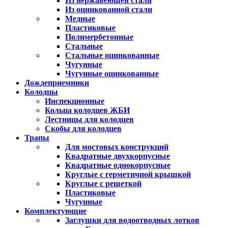
Из нержавеющей стали
Из оцинкованной стали
Медные
Пластиковые
Полимербетонные
Стальные
Стальные оцинкованные
Чугунные
Чугунные оцинкованные
Дождеприемники
Колодцы
Инспекционные
Кольца колодцев ЖБИ
Лестницы для колодцев
Скобы для колодцев
Трапы
Для мостовых конструкций
Квадратные двухкорпусные
Квадратные однокорпусные
Круглые с герметичной крышкой
Круглые с решеткой
Пластиковые
Чугунные
Комплектующие
Заглушки для водоотводных лотков