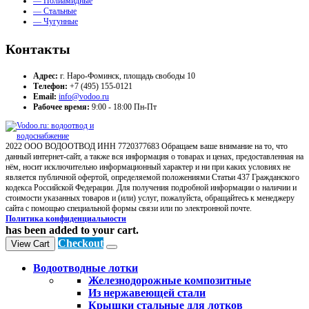
— Полиамидные
— Стальные
— Чугунные
Контакты
Адрес:
г. Наро-Фоминск, площадь свободы 10
Телефон:
+7 (495) 155-0121
Email:
info@vodoo.ru
Рабочее время:
9:00 - 18:00 Пн-Пт
2022 ООО ВОДООТВОД ИНН 7720377683 Обращаем ваше внимание на то, что
данный интернет-сайт, а также вся информация о товарах и ценах, предоставленная на
нём, носит исключительно информационный характер и ни при каких условиях не
является публичной офертой, определяемой положениями Статьи 437 Гражданского
кодекса Российской Федерации. Для получения подробной информации о наличии и
стоимости указанных товаров и (или) услуг, пожалуйста, обращайтесь к менеджеру
сайта с помощью специальной формы связи или по электронной почте.
Политика конфиденциальности
has been added to your cart.
Checkout
View Cart
Водоотводные лотки
Железнодорожные композитные
Из нержавеющей стали
Крышки стальные для лотков