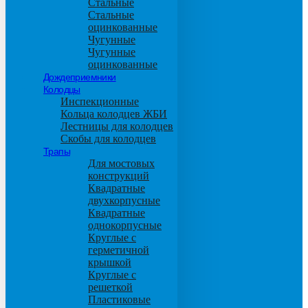
Стальные
Стальные
оцинкованные
Чугунные
Чугунные
оцинкованные
Дождеприемники
Колодцы
Инспекционные
Кольца колодцев ЖБИ
Лестницы для колодцев
Скобы для колодцев
Трапы
Для мостовых
конструкций
Квадратные
двухкорпусные
Квадратные
однокорпусные
Круглые с
герметичной
крышкой
Круглые с
решеткой
Пластиковые