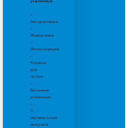
усиленные
Бетонные:
–
Автодорожные
–
Межпутевые
–
Мелкосидящие
–
Корзины
для
лотков
–
Бетонные
усиленные
–
С
вертикальным
выпуском