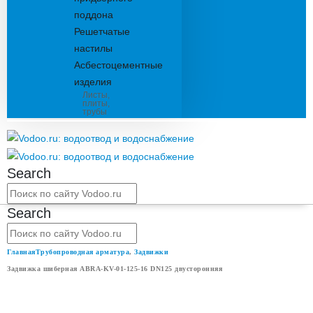
поддона
Решетчатые
настилы
Асбестоцементные
изделия
Листы,
плиты,
трубы
Search
Search
Главная
Трубопроводная арматура
,
Задвижки
Задвижка шиберная ABRA-KV-01-125-16 DN125 двусторонняя
ЗАДВИЖКА ШИБЕРНАЯ ABRA-