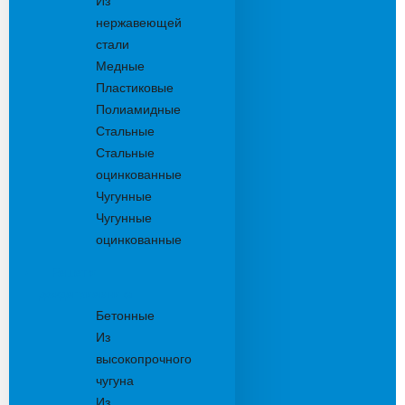
Из
нержавеющей
стали
Медные
Пластиковые
Полиамидные
Стальные
Стальные
оцинкованные
Чугунные
Чугунные
оцинкованные
Решетки
дождеприемника
Бетонные
Из
высокопрочного
чугуна
Из