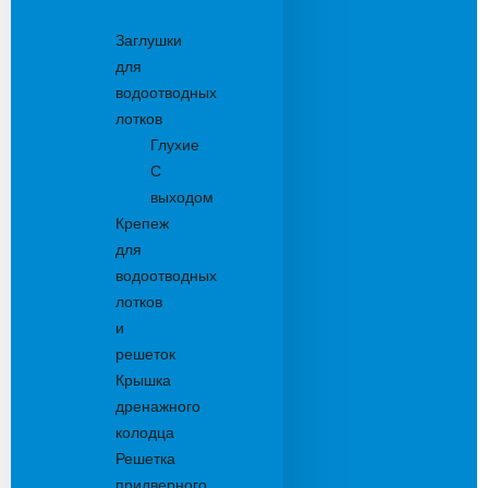
Комплектующие
Заглушки
для
водоотводных
лотков
Глухие
С
выходом
Крепеж
для
водоотводных
лотков
и
решеток
Крышка
дренажного
колодца
Решетка
придверного