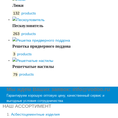
Люки
132
products
Пескоуловитель
263
products
Решетка придверного поддона
3
products
Решетчатые настилы
79
products
Мы ждём Ваших заявок: info@vodoo.ru
Гарантируем хорошую оптовую цену, качественный сервис и
выгодные условия сотрудничества
НАШ АССОРТИМЕНТ
Асбестоцементные изделия