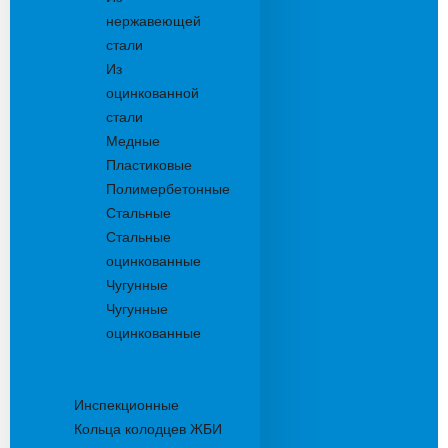
нержавеющей
стали
Из
оцинкованной
стали
Медные
Пластиковые
Полимербетонные
Стальные
Стальные
оцинкованные
Чугунные
Чугунные
оцинкованные
Дождеприемники
Колодцы
Инспекционные
Кольца колодцев ЖБИ