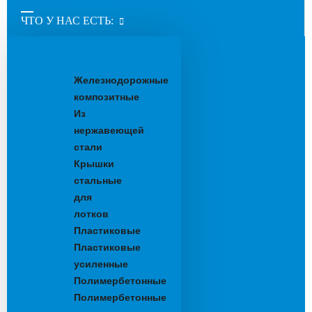
ЧТО У НАС ЕСТЬ:
Водоотводные
лотки
Железнодорожные
композитные
Из
нержавеющей
стали
Крышки
стальные
для
лотков
Пластиковые
Пластиковые
усиленные
Полимербетонные
Полимербетонные