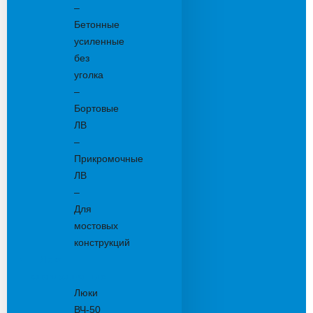
–
Бетонные
усиленные
без
уголка
–
Бортовые
ЛВ
–
Прикромочные
ЛВ
–
Для
мостовых
конструкций
Люки
канализационные
Люки
ВЧ-50