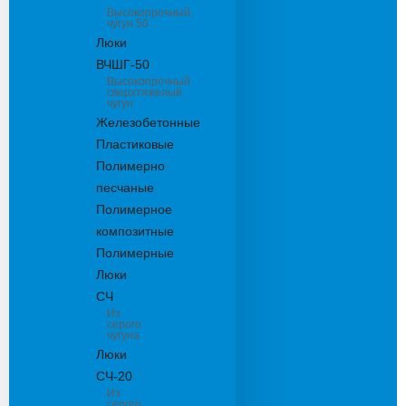
Высокопрочный
чугун 50
Люки
ВЧШГ-50
Высокопрочный
сверхтяжелый
чугун
Железобетонные
Пластиковые
Полимерно
песчаные
Полимерное
композитные
Полимерные
Люки
СЧ
Из
серого
чугуна
Люки
СЧ-20
Из
серого