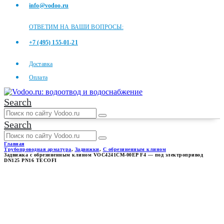
info@vodoo.ru
ОТВЕТИМ НА ВАШИ ВОПРОСЫ:
+7 (495) 155-01-21
Доставка
Оплата
Search
Search
Главная
Трубопроводная арматура
,
Задвижки
,
С обрезиненным клином
Задвижка с обрезиненным клином VOC4241CM-00EP F4 — под электропривод
DN125 PN16 TECOFI
ЗАДВИЖКА С
ОБРЕЗИНЕННЫМ КЛИНОМ
VOC4241CM-00EP F4 — ПОД
ЭЛЕКТРОПРИВОД DN125