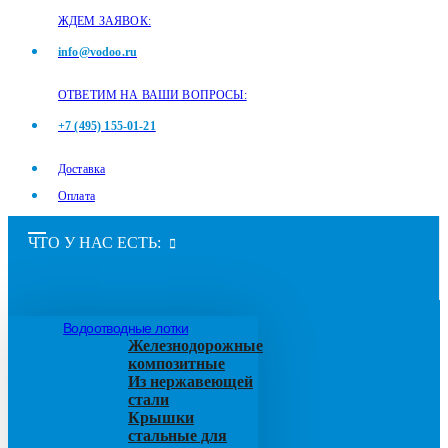
ЖДЕМ ЗАЯВОК:
info@vodoo.ru
ОТВЕТИМ НА ВАШИ ВОПРОСЫ:
+7 (495) 155-01-21
Доставка
Оплата
ЧТО У НАС ЕСТЬ:
Водоотводные лотки
Железнодорожные
композитные
Из нержавеющей
стали
Крышки
стальные для