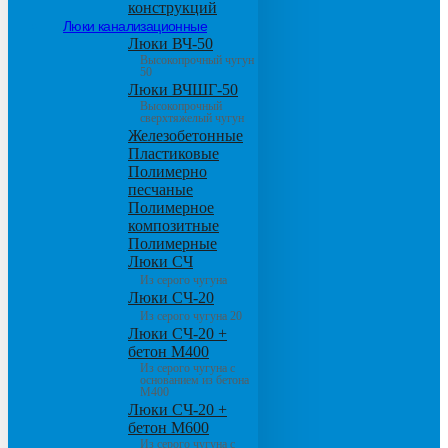
конструкций
Люки канализационные
Люки ВЧ-50
Высокопрочный чугун
50
Люки ВЧШГ-50
Высокопрочный
сверхтяжелый чугун
Железобетонные
Пластиковые
Полимерно
песчаные
Полимерное
композитные
Полимерные
Люки СЧ
Из серого чугуна
Люки СЧ-20
Из серого чугуна 20
Люки СЧ-20 +
бетон М400
Из серого чугуна с
основанием из бетона
М400
Люки СЧ-20 +
бетон М600
Из серого чугуна с