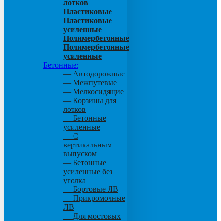
лотков
Пластиковые
Пластиковые
усиленные
Полимербетонные
Полимербетонные
усиленные
Бетонные:
— Автодорожные
— Межпутевые
— Мелкосидящие
— Корзины для
лотков
— Бетонные
усиленные
— С
вертикальным
выпуском
— Бетонные
усиленные без
уголка
— Бортовые ЛВ
— Прикромочные
ЛВ
— Для мостовых