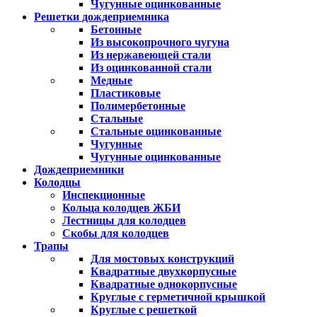
Чугунные оцинкованные
Решетки дождеприемника
Бетонные
Из высокопрочного чугуна
Из нержавеющей стали
Из оцинкованной стали
Медные
Пластиковые
Полимербетонные
Стальные
Стальные оцинкованные
Чугунные
Чугунные оцинкованные
Дождеприемники
Колодцы
Инспекционные
Кольца колодцев ЖБИ
Лестницы для колодцев
Скобы для колодцев
Трапы
Для мостовых конструкций
Квадратные двухкорпусные
Квадратные однокорпусные
Круглые с герметичной крышкой
Круглые с решеткой