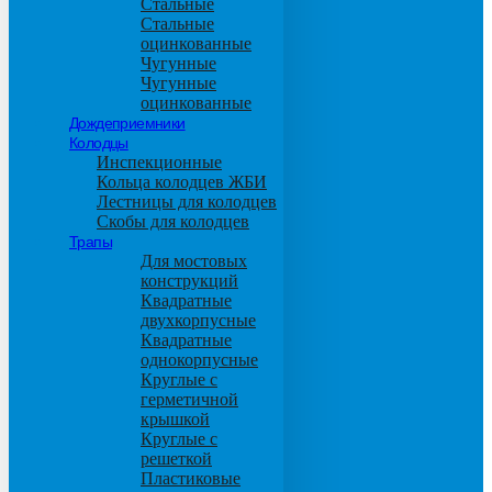
Стальные
Стальные
оцинкованные
Чугунные
Чугунные
оцинкованные
Дождеприемники
Колодцы
Инспекционные
Кольца колодцев ЖБИ
Лестницы для колодцев
Скобы для колодцев
Трапы
Для мостовых
конструкций
Квадратные
двухкорпусные
Квадратные
однокорпусные
Круглые с
герметичной
крышкой
Круглые с
решеткой
Пластиковые