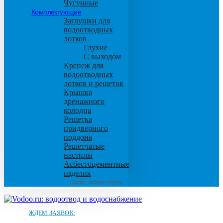
Чугунные
Комплектующие
Заглушки для
водоотводных
лотков
Глухие
С выходом
Крепеж для
водоотводных
лотков и решеток
Крышка
дренажного
колодца
Решетка
придверного
поддона
Решетчатые
настилы
Асбестоцементные
изделия
Листы, плиты, трубы
ЖДЕМ ЗАЯВОК: