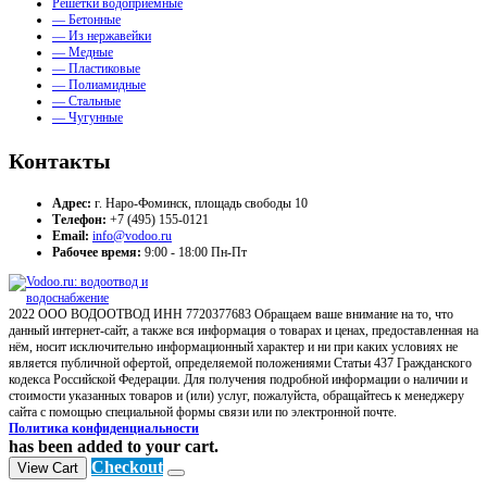
Решетки водоприемные
— Бетонные
— Из нержавейки
— Медные
— Пластиковые
— Полиамидные
— Стальные
— Чугунные
Контакты
Адрес:
г. Наро-Фоминск, площадь свободы 10
Телефон:
+7 (495) 155-0121
Email:
info@vodoo.ru
Рабочее время:
9:00 - 18:00 Пн-Пт
2022 ООО ВОДООТВОД ИНН 7720377683 Обращаем ваше внимание на то, что
данный интернет-сайт, а также вся информация о товарах и ценах, предоставленная на
нём, носит исключительно информационный характер и ни при каких условиях не
является публичной офертой, определяемой положениями Статьи 437 Гражданского
кодекса Российской Федерации. Для получения подробной информации о наличии и
стоимости указанных товаров и (или) услуг, пожалуйста, обращайтесь к менеджеру
сайта с помощью специальной формы связи или по электронной почте.
Политика конфиденциальности
has been added to your cart.
Checkout
View Cart