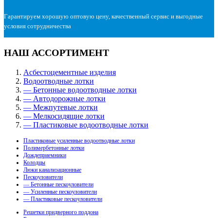
Гарантируем хорошую оптовую цену, качественный сервис и выгодные
условия сотрудничества
НАШ АССОРТИМЕНТ
Асбестоцементные изделия
Водоотводные лотки
— Бетонные водоотводные лотки
— Автодорожные лотки
— Межпутевые лотки
— Мелкосидящие лотки
— Пластиковые водоотводные лотки
Пластиковые усиленные водоотводные лотки
Полимербетонные лотки
Дождеприемники
Колодцы
Люки канализационные
Пескоуловители
— Бетонные пескоуловители
— Усиленные пескоуловители
— Пластиковые пескоуловители
Решетки придверного поддона