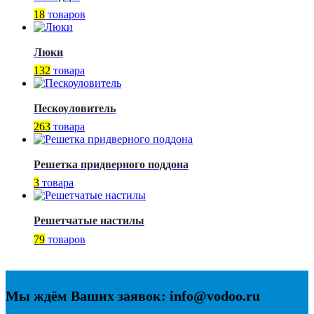
18
товаров
Люки
132
товара
Пескоуловитель
263
товара
Решетка придверного поддона
3
товара
Решетчатые настилы
79
товаров
Мы ждём Ваших заявок: info@vodoo.ru