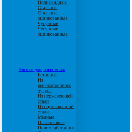
Полиамидные
Стальные
Стальные
оцинкованные
Чугунные
Чугунные
оцинкованные
Решетки дождеприемника
Бетонные
Из
высокопрочного
чугуна
Из нержавеющей
стали
Из оцинкованной
стали
Медные
Пластиковые
Полимербетонные