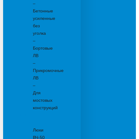
–
Бетонные
усиленные
без
уголка
–
Бортовые
ЛВ
–
Прикромочные
ЛВ
–
Для
мостовых
конструкций
Люки
канализационные
Люки
ВЧ-50