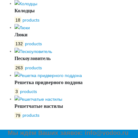
Колодцы
18
products
Люки
132
products
Пескоуловитель
263
products
Решетка придверного поддона
3
products
Решетчатые настилы
79
products
Мы ждём Ваших заявок: info@vodoo.ru