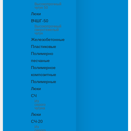
Высокопрочный
чугун 50
Люки
ВЧШГ-50
Высокопрочный
сверхтяжелый
чугун
Железобетонные
Пластиковые
Полимерно
песчаные
Полимерное
композитные
Полимерные
Люки
СЧ
Из
серого
чугуна
Люки
СЧ-20
Из
серого