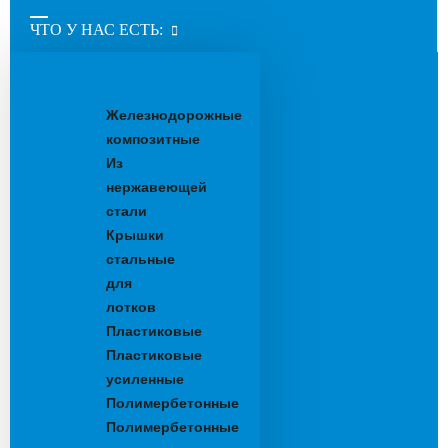
ЧТО У НАС ЕСТЬ:
Водоотводные
лотки
Железнодорожные
композитные
Из
нержавеющей
стали
Крышки
стальные
для
лотков
Пластиковые
Пластиковые
усиленные
Полимербетонные
Полимербетонные