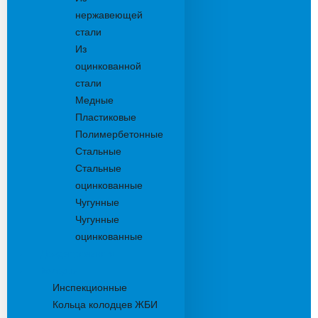
нержавеющей
стали
Из
оцинкованной
стали
Медные
Пластиковые
Полимербетонные
Стальные
Стальные
оцинкованные
Чугунные
Чугунные
оцинкованные
Дождеприемники
Колодцы
Инспекционные
Кольца колодцев ЖБИ