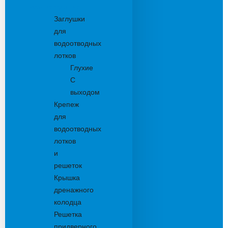
Комплектующие
Заглушки
для
водоотводных
лотков
Глухие
С
выходом
Крепеж
для
водоотводных
лотков
и
решеток
Крышка
дренажного
колодца
Решетка
придверного