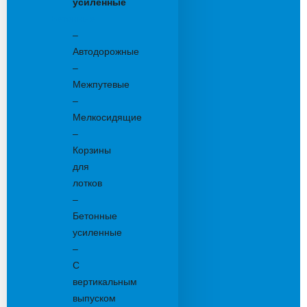
усиленные
Бетонные:
–
Автодорожные
–
Межпутевые
–
Мелкосидящие
–
Корзины
для
лотков
–
Бетонные
усиленные
–
С
вертикальным
выпуском