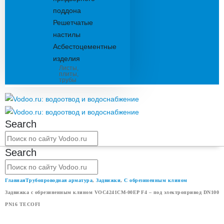
поддона
Решетчатые
настилы
Асбестоцементные
изделия
Листы,
плиты,
трубы
Search
Search
Главная
Трубопроводная арматура
,
Задвижки
,
С обрезиненным клином
Задвижка с обрезиненным клином VOC4241CM-00EP F4 – под электропривод DN100
PN16 TECOFI
ЗАДВИЖКА С