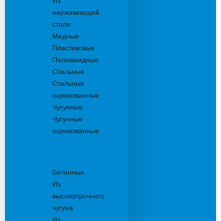
Из
нержавеющей
стали
Медные
Пластиковые
Полиамидные
Стальные
Стальные
оцинкованные
Чугунные
Чугунные
оцинкованные
Решетки
дождеприемника
Бетонные
Из
высокопрочного
чугуна
Из