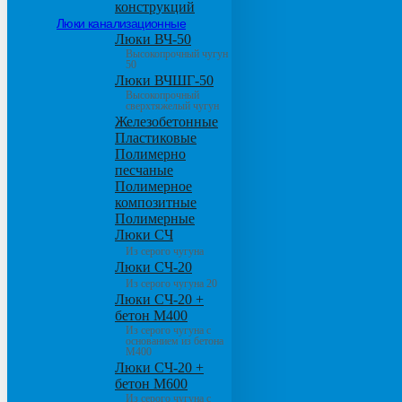
конструкций
Люки канализационные
Люки ВЧ-50
Высокопрочный чугун
50
Люки ВЧШГ-50
Высокопрочный
сверхтяжелый чугун
Железобетонные
Пластиковые
Полимерно
песчаные
Полимерное
композитные
Полимерные
Люки СЧ
Из серого чугуна
Люки СЧ-20
Из серого чугуна 20
Люки СЧ-20 +
бетон М400
Из серого чугуна с
основанием из бетона
М400
Люки СЧ-20 +
бетон М600
Из серого чугуна с