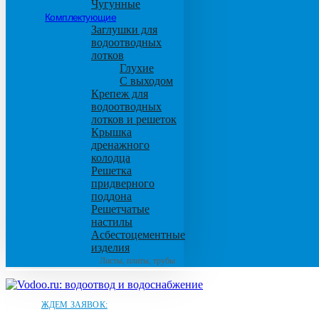
Чугунные
Комплектующие
Заглушки для
водоотводных
лотков
Глухие
С выходом
Крепеж для
водоотводных
лотков и решеток
Крышка
дренажного
колодца
Решетка
придверного
поддона
Решетчатые
настилы
Асбестоцементные
изделия
Листы, плиты, трубы
ЖДЕМ ЗАЯВОК: