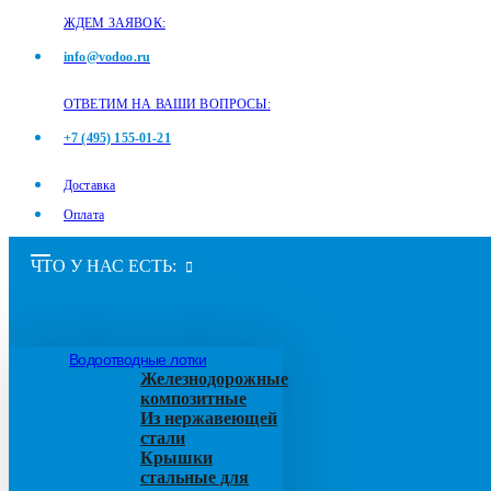
ЖДЕМ ЗАЯВОК:
info@vodoo.ru
ОТВЕТИМ НА ВАШИ ВОПРОСЫ:
+7 (495) 155-01-21
Доставка
Оплата
ЧТО У НАС ЕСТЬ:
Водоотводные лотки
Железнодорожные
композитные
Из нержавеющей
стали
Крышки
стальные для