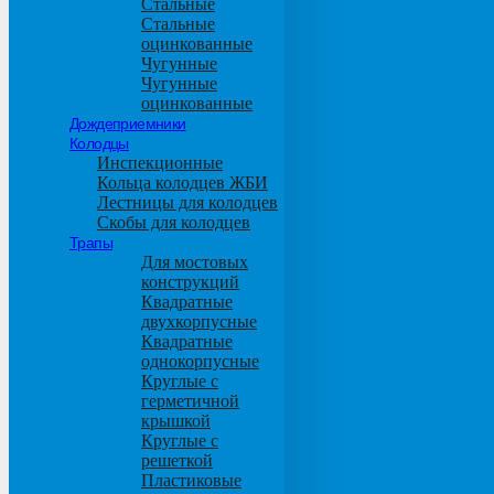
Стальные
Стальные
оцинкованные
Чугунные
Чугунные
оцинкованные
Дождеприемники
Колодцы
Инспекционные
Кольца колодцев ЖБИ
Лестницы для колодцев
Скобы для колодцев
Трапы
Для мостовых
конструкций
Квадратные
двухкорпусные
Квадратные
однокорпусные
Круглые с
герметичной
крышкой
Круглые с
решеткой
Пластиковые