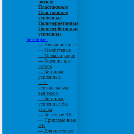
лотков
Пластиковые
Пластиковые
усиленные
Полимербетонные
Полимербетонные
усиленные
Бетонные:
— Автодорожные
— Межпутевые
— Мелкосидящие
— Корзины для
лотков
— Бетонные
усиленные
— С
вертикальным
выпуском
— Бетонные
усиленные без
уголка
— Бортовые ЛВ
— Прикромочные
ЛВ
— Для мостовых