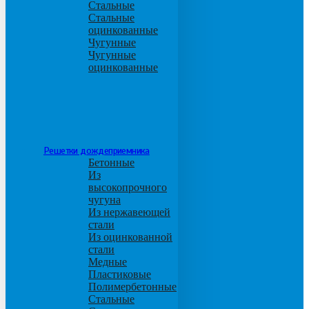
Стальные
Стальные
оцинкованные
Чугунные
Чугунные
оцинкованные
Решетки дождеприемника
Бетонные
Из
высокопрочного
чугуна
Из нержавеющей
стали
Из оцинкованной
стали
Медные
Пластиковые
Полимербетонные
Стальные