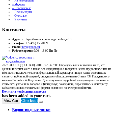
– Из нержавейки
– Медные
– Пластиковые
– Полиамидные
– Стальные
– Чугунные
Контакты
Адрес:
г. Наро-Фоминск, площадь свободы 10
Телефон:
+7 (495) 155-0121
Email:
info@vodoo.ru
Рабочее время:
9:00 - 18:00 Пн-Пт
2022 ООО ВОДООТВОД ИНН 7720377683 Обращаем ваше внимание на то, что
данный интернет-сайт, а также вся информация о товарах и ценах, предоставленная на
нём, носит исключительно информационный характер и ни при каких условиях не
является публичной офертой, определяемой положениями Статьи 437 Гражданского
кодекса Российской Федерации. Для получения подробной информации о наличии и
стоимости указанных товаров и (или) услуг, пожалуйста, обращайтесь к менеджеру
сайта с помощью специальной формы связи или по электронной почте.
Политика конфиденциальности
has been added to your cart.
Checkout
View Cart
Водоотводные лотки