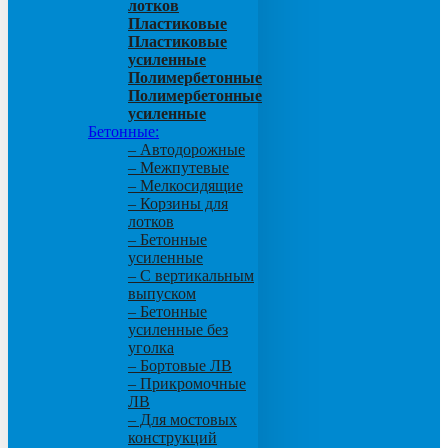
лотков
Пластиковые
Пластиковые
усиленные
Полимербетонные
Полимербетонные
усиленные
Бетонные:
– Автодорожные
– Межпутевые
– Мелкосидящие
– Корзины для
лотков
– Бетонные
усиленные
– С вертикальным
выпуском
– Бетонные
усиленные без
уголка
– Бортовые ЛВ
– Прикромочные
ЛВ
– Для мостовых
конструкций