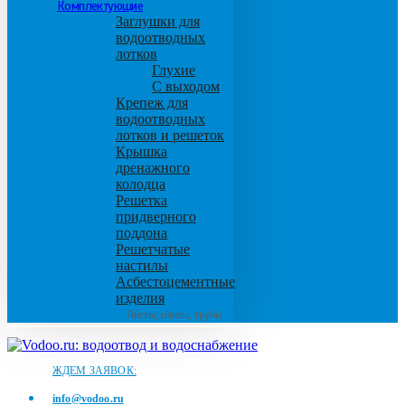
Комплектующие
Заглушки для
водоотводных
лотков
Глухие
С выходом
Крепеж для
водоотводных
лотков и решеток
Крышка
дренажного
колодца
Решетка
придверного
поддона
Решетчатые
настилы
Асбестоцементные
изделия
Листы, плиты, трубы
ЖДЕМ ЗАЯВОК:
info@vodoo.ru