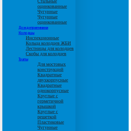
Стальные
оцинкованные
Чугунные
Чугунные
оцинкованные
Дождеприемники
Колодцы
Инспекционные
Кольца колодцев ЖБИ
Лестницы для колодцев
Скобы для колодцев
Трапы
Для мостовых
конструкций
Квадратные
двухкорпусные
Квадратные
однокорпусные
Круглые с
герметичной
крышкой
Круглые с
решеткой
Пластиковые
Чугунные