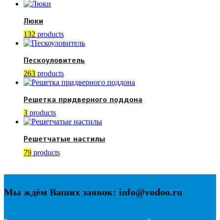
Люки
132
products
Пескоуловитель
263
products
Решетка придверного поддона
3
products
Решетчатые настилы
79
products
Мы ждём Ваших заявок: info@vodoo.ru