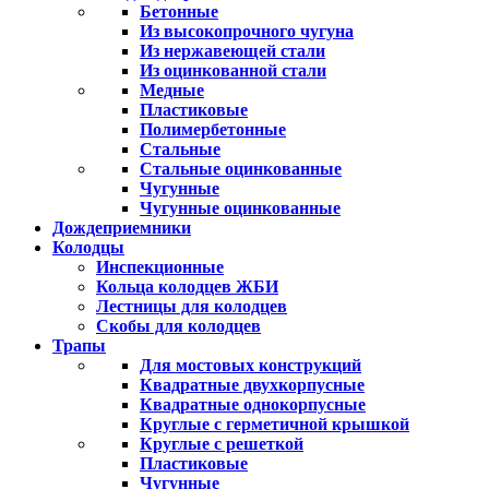
Бетонные
Из высокопрочного чугуна
Из нержавеющей стали
Из оцинкованной стали
Медные
Пластиковые
Полимербетонные
Стальные
Стальные оцинкованные
Чугунные
Чугунные оцинкованные
Дождеприемники
Колодцы
Инспекционные
Кольца колодцев ЖБИ
Лестницы для колодцев
Скобы для колодцев
Трапы
Для мостовых конструкций
Квадратные двухкорпусные
Квадратные однокорпусные
Круглые с герметичной крышкой
Круглые с решеткой
Пластиковые
Чугунные