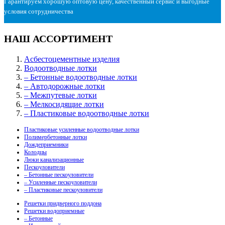
Гарантируем хорошую оптовую цену, качественный сервис и выгодные
условия сотрудничества
НАШ АССОРТИМЕНТ
Асбестоцементные изделия
Водоотводные лотки
– Бетонные водоотводные лотки
– Автодорожные лотки
– Межпутевые лотки
– Мелкосидящие лотки
– Пластиковые водоотводные лотки
Пластиковые усиленные водоотводные лотки
Полимербетонные лотки
Дождеприемники
Колодцы
Люки канализационные
Пескоуловители
– Бетонные пескоуловители
– Усиленные пескоуловители
– Пластиковые пескоуловители
Решетки придверного поддона
Решетки водоприемные
– Бетонные