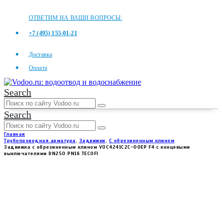
ОТВЕТИМ НА ВАШИ ВОПРОСЫ:
+7 (495) 155-01-21
Доставка
Оплата
Search
Search
Главная
Трубопроводная арматура
,
Задвижки
,
С обрезиненным клином
Задвижка с обрезиненным клином VOC4241C2C-00EP F4 с концевыми
выключателями DN250 PN16 TECOFI
ЗАДВИЖКА С ОБРЕЗИНЕННЫМ
КЛИНОМ VOC4241C2C-00EP F4 С
КОНЦЕВЫМИ ВЫКЛЮЧАТЕЛЯМИ
DN250 PN16 TECOFI