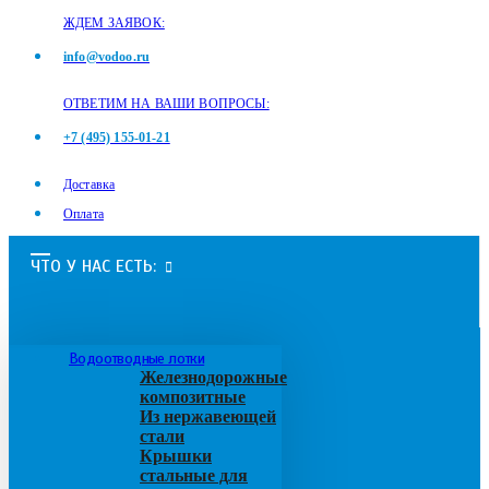
ЖДЕМ ЗАЯВОК:
info@vodoo.ru
ОТВЕТИМ НА ВАШИ ВОПРОСЫ:
+7 (495) 155-01-21
Доставка
Оплата
ЧТО У НАС ЕСТЬ:
Водоотводные лотки
Железнодорожные
композитные
Из нержавеющей
стали
Крышки
стальные для