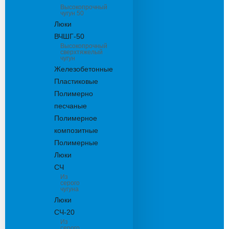
Высокопрочный
чугун 50
Люки
ВЧШГ-50
Высокопрочный
сверхтяжелый
чугун
Железобетонные
Пластиковые
Полимерно
песчаные
Полимерное
композитные
Полимерные
Люки
СЧ
Из
серого
чугуна
Люки
СЧ-20
Из
серого