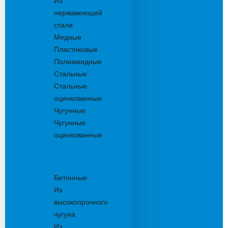
Из
нержавеющей
стали
Медные
Пластиковые
Полиамидные
Стальные
Стальные
оцинкованные
Чугунные
Чугунные
оцинкованные
Решетки
дождеприемника
Бетонные
Из
высокопрочного
чугуна
Из