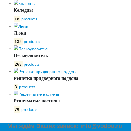
Колодцы
18
products
Люки
132
products
Пескоуловитель
263
products
Решетка придверного поддона
3
products
Решетчатые настилы
79
products
Мы ждём Ваших заявок: info@vodoo.ru