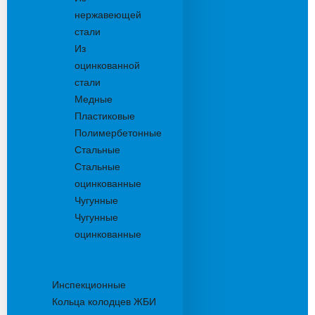
нержавеющей
стали
Из
оцинкованной
стали
Медные
Пластиковые
Полимербетонные
Стальные
Стальные
оцинкованные
Чугунные
Чугунные
оцинкованные
Дождеприемники
Колодцы
Инспекционные
Кольца колодцев ЖБИ