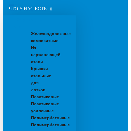
ЧТО У НАС ЕСТЬ:
Водоотводные
лотки
Железнодорожные
композитные
Из
нержавеющей
стали
Крышки
стальные
для
лотков
Пластиковые
Пластиковые
усиленные
Полимербетонные
Полимербетонные