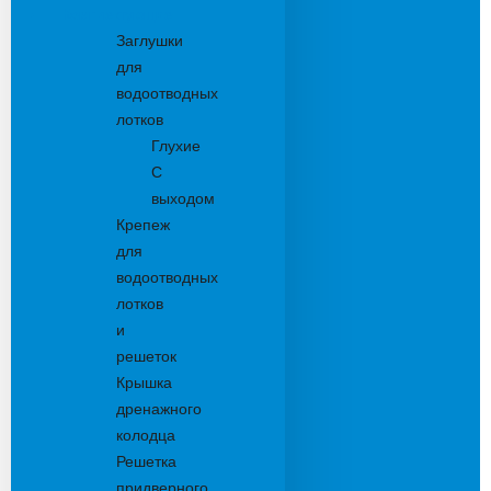
Комплектующие
Заглушки
для
водоотводных
лотков
Глухие
С
выходом
Крепеж
для
водоотводных
лотков
и
решеток
Крышка
дренажного
колодца
Решетка
придверного