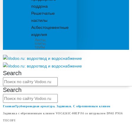
поддона
Решетчатые
настилы
Асбестоцементные
изделия
Листы,
плиты,
трубы
Search
Search
Главная
Трубопроводная арматура
,
Задвижки
,
С обрезиненным клином
Задвижка с обрезиненным клином VOC4241C-00EP F4 со штурвалом DN65 PN16
TECOFI
ЗАДВИЖКА С