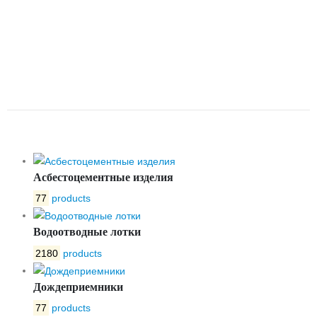
ОБРЕЗИНЕННЫМ КЛИНОМ
VOC4241C-00EP F4 СО
ШТУРВАЛОМ DN65 PN16
TECOFI
Асбестоцементные изделия
77
products
Водоотводные лотки
2180
products
Дождеприемники
77
products