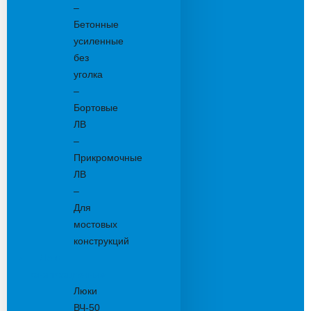
–
Бетонные
усиленные
без
уголка
–
Бортовые
ЛВ
–
Прикромочные
ЛВ
–
Для
мостовых
конструкций
Люки
канализационные
Люки
ВЧ-50