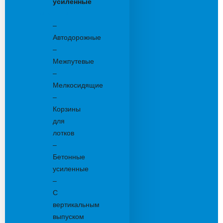
усиленные
Бетонные:
–
Автодорожные
–
Межпутевые
–
Мелкосидящие
–
Корзины
для
лотков
–
Бетонные
усиленные
–
С
вертикальным
выпуском