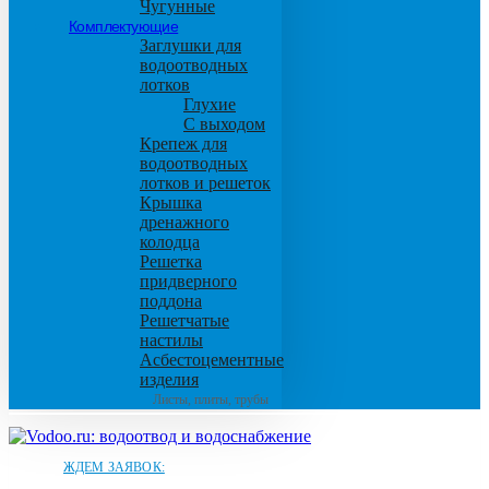
Чугунные
Комплектующие
Заглушки для
водоотводных
лотков
Глухие
С выходом
Крепеж для
водоотводных
лотков и решеток
Крышка
дренажного
колодца
Решетка
придверного
поддона
Решетчатые
настилы
Асбестоцементные
изделия
Листы, плиты, трубы
ЖДЕМ ЗАЯВОК: