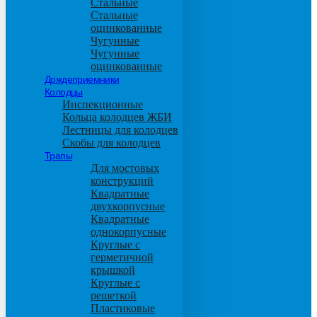
Стальные
Стальные
оцинкованные
Чугунные
Чугунные
оцинкованные
Дождеприемники
Колодцы
Инспекционные
Кольца колодцев ЖБИ
Лестницы для колодцев
Скобы для колодцев
Трапы
Для мостовых
конструкций
Квадратные
двухкорпусные
Квадратные
однокорпусные
Круглые с
герметичной
крышкой
Круглые с
решеткой
Пластиковые