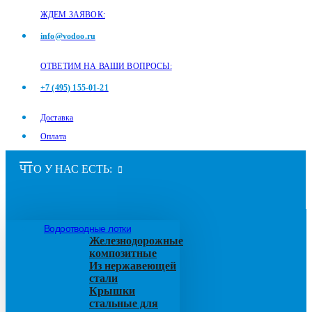
ЖДЕМ ЗАЯВОК:
info@vodoo.ru
ОТВЕТИМ НА ВАШИ ВОПРОСЫ:
+7 (495) 155-01-21
Доставка
Оплата
ЧТО У НАС ЕСТЬ:
Водоотводные лотки
Железнодорожные
композитные
Из нержавеющей
стали
Крышки
стальные для