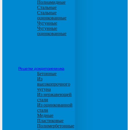
Полиамидные
Стальные
Стальные
оцинкованные
Чугунные
Чугунные
оцинкованные
Решетки дождеприемника
Бетонные
Из
высокопрочного
чугуна
Из нержавеющей
стали
Из оцинкованной
стали
Медные
Пластиковые
Полимербетонные