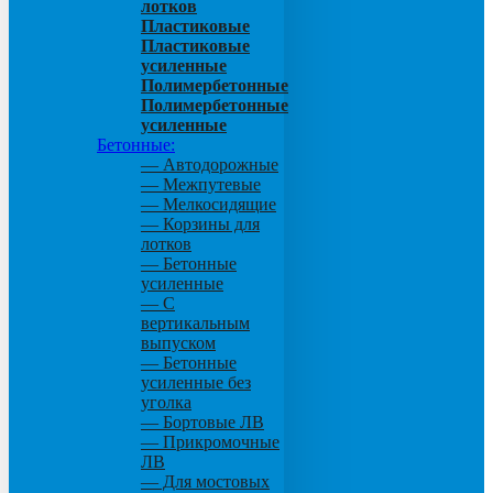
лотков
Пластиковые
Пластиковые
усиленные
Полимербетонные
Полимербетонные
усиленные
Бетонные:
— Автодорожные
— Межпутевые
— Мелкосидящие
— Корзины для
лотков
— Бетонные
усиленные
— С
вертикальным
выпуском
— Бетонные
усиленные без
уголка
— Бортовые ЛВ
— Прикромочные
ЛВ
— Для мостовых