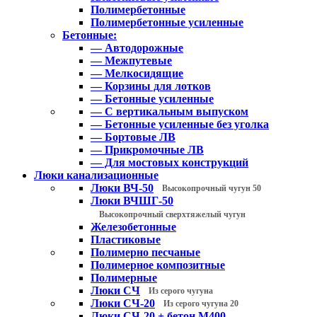
Полимербетонные
Полимербетонные усиленные
Бетонные:
— Автодорожные
— Межпутевые
— Мелкосидящие
— Корзины для лотков
— Бетонные усиленные
— С вертикальным выпуском
— Бетонные усиленные без уголка
— Бортовые ЛВ
— Прикромочные ЛВ
— Для мостовых конструкций
Люки канализационные
Люки ВЧ-50
Высокопрочный чугун 50
Люки ВЧШГ-50
Высокопрочный сверхтяжелый чугун
Железобетонные
Пластиковые
Полимерно песчаные
Полимерное композитные
Полимерные
Люки СЧ
Из серого чугуна
Люки СЧ-20
Из серого чугуна 20
Люки СЧ-20 + бетон М400