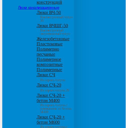
конструкций
Люки канализационные
Люки ВЧ-50
Высокопрочный чугун
50
Люки ВЧШГ-50
Высокопрочный
сверхтяжелый чугун
Железобетонные
Пластиковые
Полимерно
песчаные
Полимерное
композитные
Полимерные
Люки СЧ
Из серого чугуна
Люки СЧ-20
Из серого чугуна 20
Люки СЧ-20 +
бетон М400
Из серого чугуна с
основанием из бетона
М400
Люки СЧ-20 +
бетон М600
Из серого чугуна с