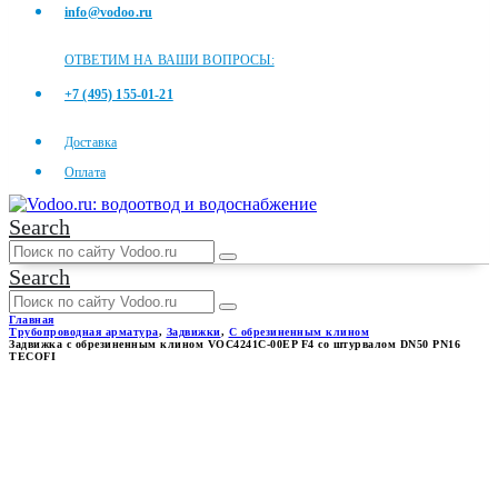
info@vodoo.ru
ОТВЕТИМ НА ВАШИ ВОПРОСЫ:
+7 (495) 155-01-21
Доставка
Оплата
Search
Search
Главная
Трубопроводная арматура
,
Задвижки
,
С обрезиненным клином
Задвижка с обрезиненным клином VOC4241C-00EP F4 со штурвалом DN50 PN16
TECOFI
ЗАДВИЖКА С
ОБРЕЗИНЕННЫМ КЛИНОМ
VOC4241C-00EP F4 СО
ШТУРВАЛОМ DN50 PN16