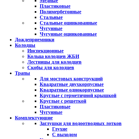
Медные
Пластиковые
Полимербетонные
Стальные
Стальные оцинкованные
Чугунные
Чугунные оцинкованные
Дождеприемники
Колодцы
Инспекционные
Кольца колодцев ЖБИ
Лестницы для колодцев
Скобы для колодцев
Трапы
Для мостовых конструкций
Квадратные двухкорпусные
Квадратные однокорпусные
Круглые с герметичной крышкой
Круглые с решеткой
Пластиковые
Чугунные
Комплектующие
Заглушки для водоотводных лотков
Глухие
С выходом