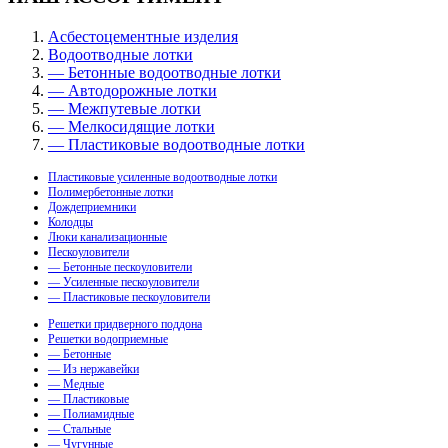
Асбестоцементные изделия
Водоотводные лотки
— Бетонные водоотводные лотки
— Автодорожные лотки
— Межпутевые лотки
— Мелкосидящие лотки
— Пластиковые водоотводные лотки
Пластиковые усиленные водоотводные лотки
Полимербетонные лотки
Дождеприемники
Колодцы
Люки канализационные
Пескоуловители
— Бетонные пескоуловители
— Усиленные пескоуловители
— Пластиковые пескоуловители
Решетки придверного поддона
Решетки водоприемные
— Бетонные
— Из нержавейки
— Медные
— Пластиковые
— Полиамидные
— Стальные
— Чугунные