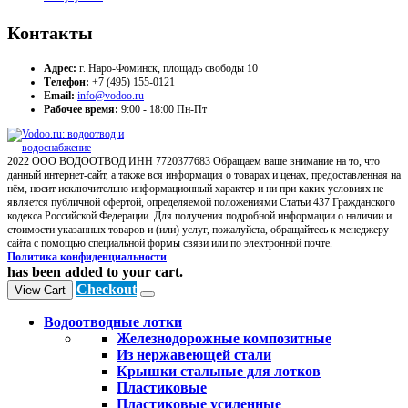
Контакты
Адрес:
г. Наро-Фоминск, площадь свободы 10
Телефон:
+7 (495) 155-0121
Email:
info@vodoo.ru
Рабочее время:
9:00 - 18:00 Пн-Пт
2022 ООО ВОДООТВОД ИНН 7720377683 Обращаем ваше внимание на то, что
данный интернет-сайт, а также вся информация о товарах и ценах, предоставленная на
нём, носит исключительно информационный характер и ни при каких условиях не
является публичной офертой, определяемой положениями Статьи 437 Гражданского
кодекса Российской Федерации. Для получения подробной информации о наличии и
стоимости указанных товаров и (или) услуг, пожалуйста, обращайтесь к менеджеру
сайта с помощью специальной формы связи или по электронной почте.
Политика конфиденциальности
has been added to your cart.
Checkout
View Cart
Водоотводные лотки
Железнодорожные композитные
Из нержавеющей стали
Крышки стальные для лотков
Пластиковые
Пластиковые усиленные