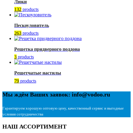
Люки
132
products
Пескоуловитель
263
products
Решетка придверного поддона
3
products
Решетчатые настилы
79
products
Мы ждём Ваших заявок: info@vodoo.ru
Гарантируем хорошую оптовую цену, качественный сервис и выгодные
условия сотрудничества
НАШ АССОРТИМЕНТ