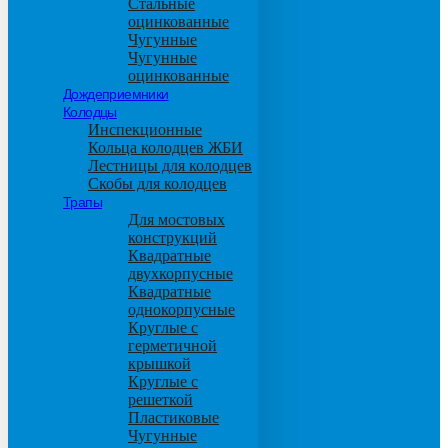
Стальные
оцинкованные
Чугунные
Чугунные
оцинкованные
Дождеприемники
Колодцы
Инспекционные
Кольца колодцев ЖБИ
Лестницы для колодцев
Скобы для колодцев
Трапы
Для мостовых
конструкций
Квадратные
двухкорпусные
Квадратные
однокорпусные
Круглые с
герметичной
крышкой
Круглые с
решеткой
Пластиковые
Чугунные