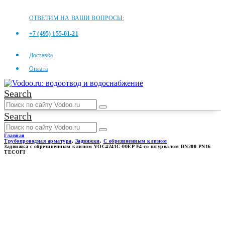
ОТВЕТИМ НА ВАШИ ВОПРОСЫ:
+7 (495) 155-01-21
Доставка
Оплата
Search
Search
Главная
Трубопроводная арматура
,
Задвижки
,
С обрезиненным клином
Задвижка с обрезиненным клином VOC4241C-00EP F4 со штурвалом DN200 PN16
TECOFI
ЗАДВИЖКА С
ОБРЕЗИНЕННЫМ КЛИНОМ
VOC4241C-00EP F4 СО
ШТУРВАЛОМ DN200 PN16