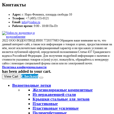
Контакты
Адрес:
г. Наро-Фоминск, площадь свободы 10
Телефон:
+7 (495) 155-0121
Email:
info@vodoo.ru
Рабочее время:
9:00 - 18:00 Пн-Пт
2022 ООО ВОДООТВОД ИНН 7720377683 Обращаем ваше внимание на то, что
данный интернет-сайт, а также вся информация о товарах и ценах, предоставленная на
нём, носит исключительно информационный характер и ни при каких условиях не
является публичной офертой, определяемой положениями Статьи 437 Гражданского
кодекса Российской Федерации. Для получения подробной информации о наличии и
стоимости указанных товаров и (или) услуг, пожалуйста, обращайтесь к менеджеру
сайта с помощью специальной формы связи или по электронной почте.
Политика конфиденциальности
has been added to your cart.
Checkout
View Cart
Водоотводные лотки
Железнодорожные композитные
Из нержавеющей стали
Крышки стальные для лотков
Пластиковые
Пластиковые усиленные
Полимербетонные