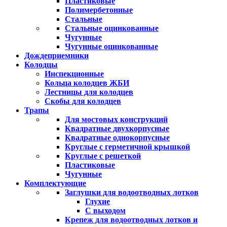
Пластиковые
Полимербетонные
Стальные
Стальные оцинкованные
Чугунные
Чугунные оцинкованные
Дождеприемники
Колодцы
Инспекционные
Кольца колодцев ЖБИ
Лестницы для колодцев
Скобы для колодцев
Трапы
Для мостовых конструкций
Квадратные двухкорпусные
Квадратные однокорпусные
Круглые с герметичной крышкой
Круглые с решеткой
Пластиковые
Чугунные
Комплектующие
Заглушки для водоотводных лотков
Глухие
С выходом
Крепеж для водоотводных лотков и