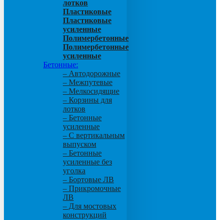
лотков
Пластиковые
Пластиковые
усиленные
Полимербетонные
Полимербетонные
усиленные
Бетонные:
– Автодорожные
– Межпутевые
– Мелкосидящие
– Корзины для
лотков
– Бетонные
усиленные
– С вертикальным
выпуском
– Бетонные
усиленные без
уголка
– Бортовые ЛВ
– Прикромочные
ЛВ
– Для мостовых
конструкций