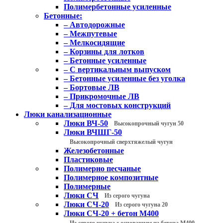
Полимербетонные усиленные
Бетонные:
– Автодорожные
– Межпутевые
– Мелкосидящие
– Корзины для лотков
– Бетонные усиленные
– С вертикальным выпуском
– Бетонные усиленные без уголка
– Бортовые ЛВ
– Прикромочные ЛВ
– Для мостовых конструкций
Люки канализационные
Люки ВЧ-50
Высокопрочный чугун 50
Люки ВЧШГ-50
Высокопрочный сверхтяжелый чугун
Железобетонные
Пластиковые
Полимерно песчаные
Полимерное композитные
Полимерные
Люки СЧ
Из серого чугуна
Люки СЧ-20
Из серого чугуна 20
Люки СЧ-20 + бетон М400
Из серого чугуна с основанием из бетона М400