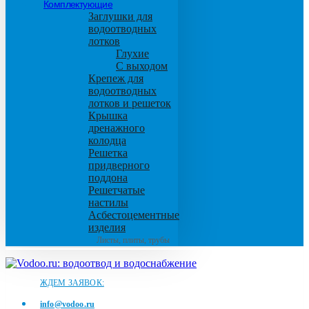
Комплектующие
Заглушки для
водоотводных
лотков
Глухие
С выходом
Крепеж для
водоотводных
лотков и решеток
Крышка
дренажного
колодца
Решетка
придверного
поддона
Решетчатые
настилы
Асбестоцементные
изделия
Листы, плиты, трубы
ЖДЕМ ЗАЯВОК:
info@vodoo.ru