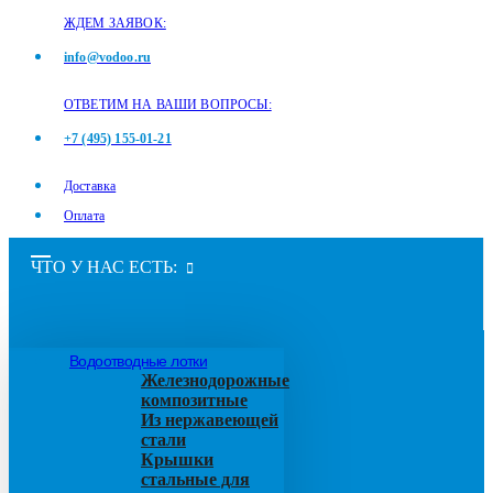
ЖДЕМ ЗАЯВОК:
info@vodoo.ru
ОТВЕТИМ НА ВАШИ ВОПРОСЫ:
+7 (495) 155-01-21
Доставка
Оплата
ЧТО У НАС ЕСТЬ:
Водоотводные лотки
Железнодорожные
композитные
Из нержавеющей
стали
Крышки
стальные для