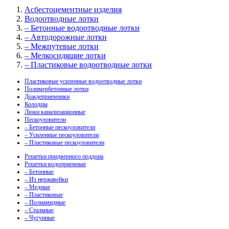
Асбестоцементные изделия
Водоотводные лотки
– Бетонные водоотводные лотки
– Автодорожные лотки
– Межпутевые лотки
– Мелкосидящие лотки
– Пластиковые водоотводные лотки
Пластиковые усиленные водоотводные лотки
Полимербетонные лотки
Дождеприемники
Колодцы
Люки канализационные
Пескоуловители
– Бетонные пескоуловители
– Усиленные пескоуловители
– Пластиковые пескоуловители
Решетки придверного поддона
Решетки водоприемные
– Бетонные
– Из нержавейки
– Медные
– Пластиковые
– Полиамидные
– Стальные
– Чугунные