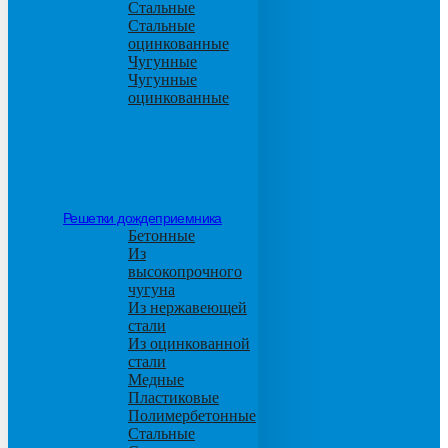
Стальные
Стальные
оцинкованные
Чугунные
Чугунные
оцинкованные
Решетки дождеприемника
Бетонные
Из
высокопрочного
чугуна
Из нержавеющей
стали
Из оцинкованной
стали
Медные
Пластиковые
Полимербетонные
Стальные