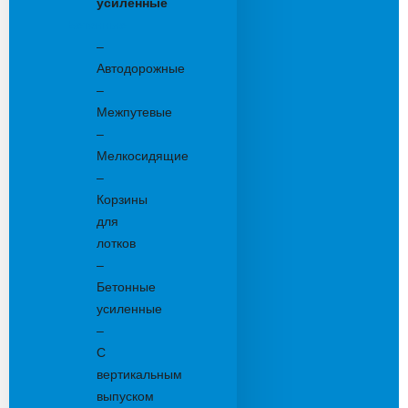
усиленные
Бетонные:
–
Автодорожные
–
Межпутевые
–
Мелкосидящие
–
Корзины
для
лотков
–
Бетонные
усиленные
–
С
вертикальным
выпуском