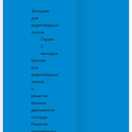
Комплектующие
Заглушки
для
водоотводных
лотков
Глухие
С
выходом
Крепеж
для
водоотводных
лотков
и
решеток
Крышка
дренажного
колодца
Решетка
придверного