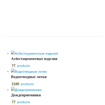
ОБРЕЗИНЕННЫМ КЛИНОМ
VOC4241C-00EP F4 СО
ШТУРВАЛОМ DN150 PN16
TECOFI
Асбестоцементные изделия
77
products
Водоотводные лотки
2180
products
Дождеприемники
77
products