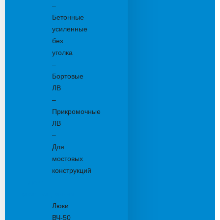
–
Бетонные
усиленные
без
уголка
–
Бортовые
ЛВ
–
Прикромочные
ЛВ
–
Для
мостовых
конструкций
Люки
канализационные
Люки
ВЧ-50