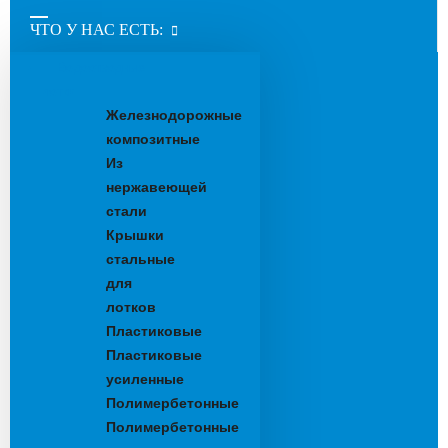
ЧТО У НАС ЕСТЬ:
Водоотводные
лотки
Железнодорожные
композитные
Из
нержавеющей
стали
Крышки
стальные
для
лотков
Пластиковые
Пластиковые
усиленные
Полимербетонные
Полимербетонные