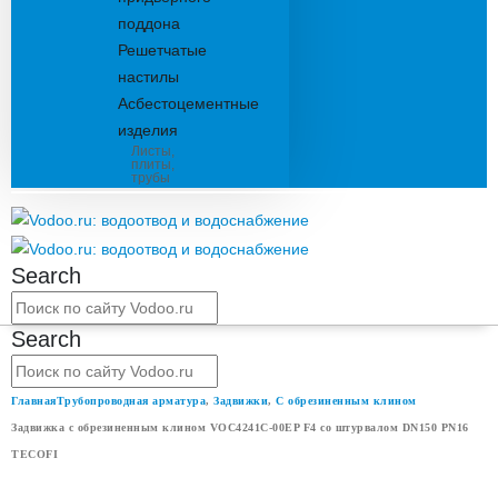
поддона
Решетчатые
настилы
Асбестоцементные
изделия
Листы,
плиты,
трубы
Search
Search
Главная
Трубопроводная арматура
,
Задвижки
,
С обрезиненным клином
Задвижка с обрезиненным клином VOC4241C-00EP F4 со штурвалом DN150 PN16
TECOFI
ЗАДВИЖКА С