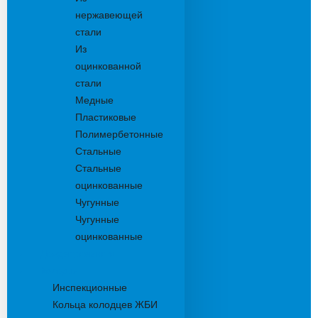
нержавеющей
стали
Из
оцинкованной
стали
Медные
Пластиковые
Полимербетонные
Стальные
Стальные
оцинкованные
Чугунные
Чугунные
оцинкованные
Дождеприемники
Колодцы
Инспекционные
Кольца колодцев ЖБИ