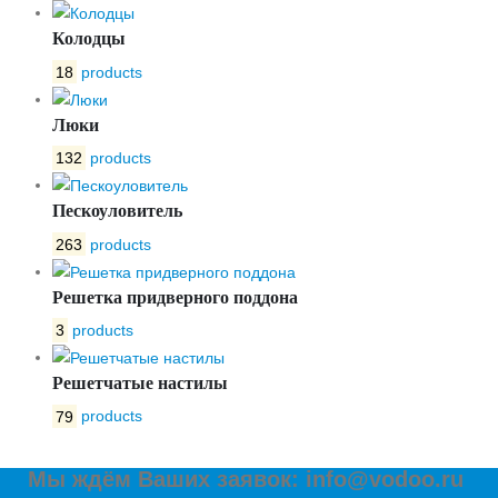
Колодцы
18
products
Люки
132
products
Пескоуловитель
263
products
Решетка придверного поддона
3
products
Решетчатые настилы
79
products
Мы ждём Ваших заявок: info@vodoo.ru