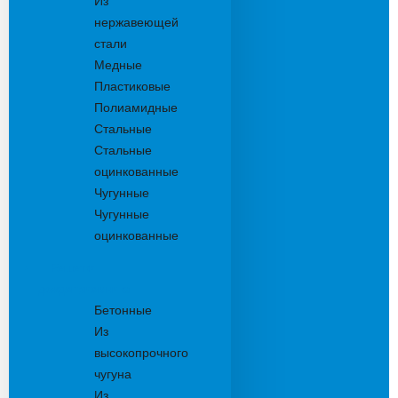
Из
нержавеющей
стали
Медные
Пластиковые
Полиамидные
Стальные
Стальные
оцинкованные
Чугунные
Чугунные
оцинкованные
Решетки
дождеприемника
Бетонные
Из
высокопрочного
чугуна
Из