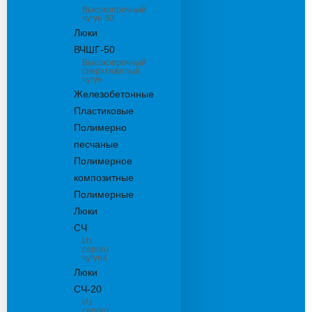
Высокопрочный
чугун 50
Люки
ВЧШГ-50
Высокопрочный
сверхтяжелый
чугун
Железобетонные
Пластиковые
Полимерно
песчаные
Полимерное
композитные
Полимерные
Люки
СЧ
Из
серого
чугуна
Люки
СЧ-20
Из
серого