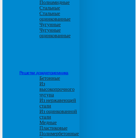
Полиамидные
Стальные
Стальные
оцинкованные
Чугунные
Чугунные
оцинкованные
Решетки дождеприемника
Бетонные
Из
высокопрочного
чугуна
Из нержавеющей
стали
Из оцинкованной
стали
Медные
Пластиковые
Полимербетонные