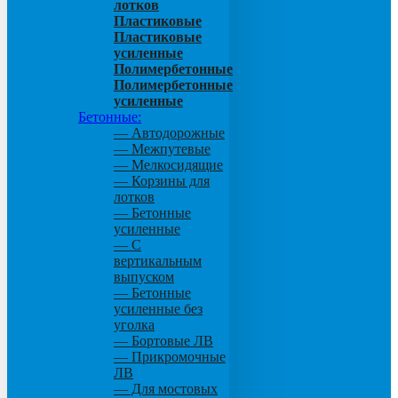
лотков
Пластиковые
Пластиковые
усиленные
Полимербетонные
Полимербетонные
усиленные
Бетонные:
— Автодорожные
— Межпутевые
— Мелкосидящие
— Корзины для
лотков
— Бетонные
усиленные
— С
вертикальным
выпуском
— Бетонные
усиленные без
уголка
— Бортовые ЛВ
— Прикромочные
ЛВ
— Для мостовых