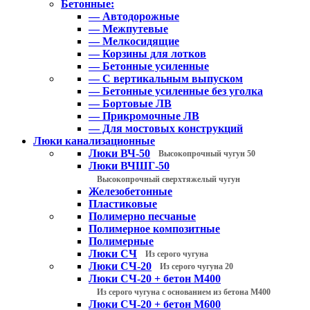
Бетонные:
— Автодорожные
— Межпутевые
— Мелкосидящие
— Корзины для лотков
— Бетонные усиленные
— С вертикальным выпуском
— Бетонные усиленные без уголка
— Бортовые ЛВ
— Прикромочные ЛВ
— Для мостовых конструкций
Люки канализационные
Люки ВЧ-50
Высокопрочный чугун 50
Люки ВЧШГ-50
Высокопрочный сверхтяжелый чугун
Железобетонные
Пластиковые
Полимерно песчаные
Полимерное композитные
Полимерные
Люки СЧ
Из серого чугуна
Люки СЧ-20
Из серого чугуна 20
Люки СЧ-20 + бетон М400
Из серого чугуна с основанием из бетона М400
Люки СЧ-20 + бетон М600