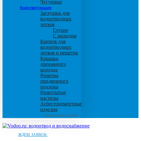
Чугунные
Комплектующие
Заглушки для
водоотводных
лотков
Глухие
С выходом
Крепеж для
водоотводных
лотков и решеток
Крышка
дренажного
колодца
Решетка
придверного
поддона
Решетчатые
настилы
Асбестоцементные
изделия
Листы, плиты, трубы
ЖДЕМ ЗАЯВОК: