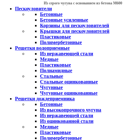
Из серого чугуна с основанием из бетона М600
Пескоуловители
Бетонные
Бетонные усиленные
Корзины для пескоуловителей
Крышки для пескоуловителей
Пластиковые
Полимербетонные
Решетки водоприемные
Из нержавеющей стали
Медные
Пластиковые
Полиамидные
Стальные
Стальные оцинкованные
Чугунные
Чугунные оцинкованные
Решетки дождеприемника
Бетонные
Из высокопрочного чугуна
Из нержавеющей стали
Из оцинкованной стали
Медные
Пластиковые
Полимербетонные