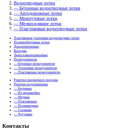
Водоотводные лотки
— Бетонные водоотводные лотки
— Автодорожные лотки
— Межпутевые лотки
— Мелкосидящие лотки
— Пластиковые водоотводные лотки
Пластиковые усиленные водоотводные лотки
Полимербетонные лотки
Дождеприемники
Колодцы
Люки канализационные
Пескоуловители
— Бетонные пескоуловители
— Усиленные пескоуловители
— Пластиковые пескоуловители
Решетки придверного поддона
Решетки водоприемные
— Бетонные
— Из нержавейки
— Медные
— Пластиковые
— Полиамидные
— Стальные
— Чугунные
Контакты