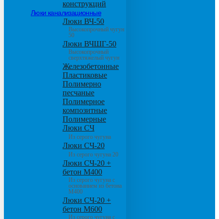
конструкций
Люки канализационные
Люки ВЧ-50
Высокопрочный чугун
50
Люки ВЧШГ-50
Высокопрочный
сверхтяжелый чугун
Железобетонные
Пластиковые
Полимерно
песчаные
Полимерное
композитные
Полимерные
Люки СЧ
Из серого чугуна
Люки СЧ-20
Из серого чугуна 20
Люки СЧ-20 +
бетон М400
Из серого чугуна с
основанием из бетона
М400
Люки СЧ-20 +
бетон М600
Из серого чугуна с