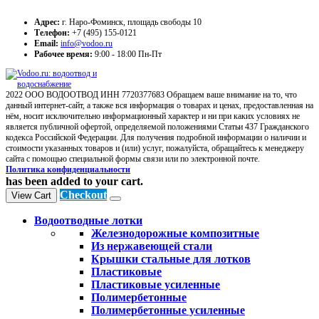
Адрес:
г. Наро-Фоминск, площадь свободы 10
Телефон:
+7 (495) 155-0121
Email:
info@vodoo.ru
Рабочее время:
9:00 - 18:00 Пн-Пт
2022 ООО ВОДООТВОД ИНН 7720377683 Обращаем ваше внимание на то, что
данный интернет-сайт, а также вся информация о товарах и ценах, предоставленная на
нём, носит исключительно информационный характер и ни при каких условиях не
является публичной офертой, определяемой положениями Статьи 437 Гражданского
кодекса Российской Федерации. Для получения подробной информации о наличии и
стоимости указанных товаров и (или) услуг, пожалуйста, обращайтесь к менеджеру
сайта с помощью специальной формы связи или по электронной почте.
Политика конфиденциальности
has been added to your cart.
Checkout
View Cart
Водоотводные лотки
Железнодорожные композитные
Из нержавеющей стали
Крышки стальные для лотков
Пластиковые
Пластиковые усиленные
Полимербетонные
Полимербетонные усиленные