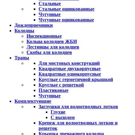
Стальные
Стальные оцинкованные
Чугунные
Чугунные оцинкованные
Дождеприемники
Колодцы
Инспекционные
Кольца колодцев ЖБИ
Лестницы для колодцев
Скобы для колодцев
Трапы
Для мостовых конструкций
Квадратные двухкорпусные
Квадратные однокорпусные
Круглые с герметичной крышкой
Круглые с решеткой
Пластиковые
Чугунные
Комплектующие
Заглушки для водоотводных лотков
Глухие
С выходом
Крепеж для водоотводных лотков и
решеток
Крышка дренажного колодца