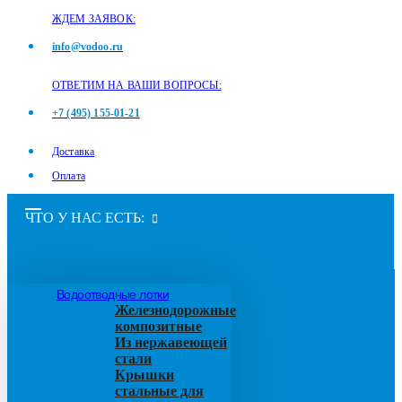
ЖДЕМ ЗАЯВОК:
info@vodoo.ru
ОТВЕТИМ НА ВАШИ ВОПРОСЫ:
+7 (495) 155-01-21
Доставка
Оплата
ЧТО У НАС ЕСТЬ:
Водоотводные лотки
Железнодорожные
композитные
Из нержавеющей
стали
Крышки
стальные для