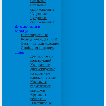
Стальные
Стальные
оцинкованные
Чугунные
Чугунные
оцинкованные
Дождеприемники
Колодцы
Инспекционные
Кольца колодцев ЖБИ
Лестницы для колодцев
Скобы для колодцев
Трапы
Для мостовых
конструкций
Квадратные
двухкорпусные
Квадратные
однокорпусные
Круглые с
герметичной
крышкой
Круглые с
решеткой
Пластиковые