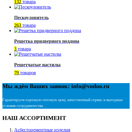
132
товара
Пескоуловитель
263
товара
Решетка придверного поддона
3
товара
Решетчатые настилы
79
товаров
Мы ждём Ваших заявок: info@vodoo.ru
Гарантируем хорошую оптовую цену, качественный сервис и выгодные
условия сотрудничества
НАШ АССОРТИМЕНТ
Асбестоцементные изделия