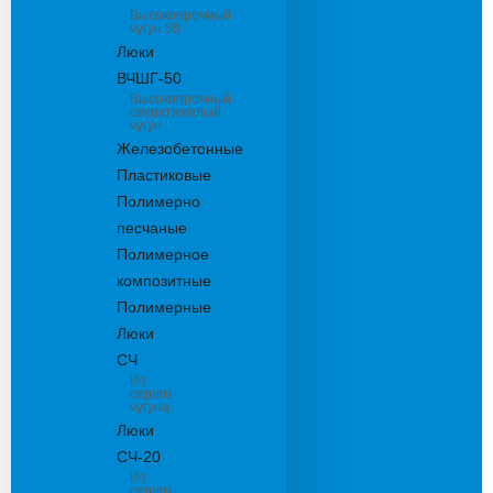
Высокопрочный
чугун 50
Люки
ВЧШГ-50
Высокопрочный
сверхтяжелый
чугун
Железобетонные
Пластиковые
Полимерно
песчаные
Полимерное
композитные
Полимерные
Люки
СЧ
Из
серого
чугуна
Люки
СЧ-20
Из
серого