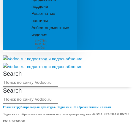
поддона
Решетчатые
настилы
Асбестоцементные
изделия
Листы,
плиты,
трубы
Search
Search
Главная
Трубопроводная арматура
,
Задвижки
,
С обрезиненным клином
Задвижка с обрезиненным клином под электропривод тип 47GVА КРАСНАЯ DN200
PN10 DENDOR
ЗАДВИЖКА С