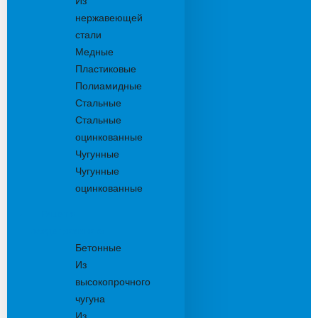
Из
нержавеющей
стали
Медные
Пластиковые
Полиамидные
Стальные
Стальные
оцинкованные
Чугунные
Чугунные
оцинкованные
Решетки
дождеприемника
Бетонные
Из
высокопрочного
чугуна
Из