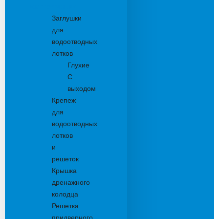
Комплектующие
Заглушки
для
водоотводных
лотков
Глухие
С
выходом
Крепеж
для
водоотводных
лотков
и
решеток
Крышка
дренажного
колодца
Решетка
придверного