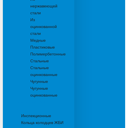
нержавеющей
стали
Из
оцинкованной
стали
Медные
Пластиковые
Полимербетонные
Стальные
Стальные
оцинкованные
Чугунные
Чугунные
оцинкованные
Дождеприемники
Колодцы
Инспекционные
Кольца колодцев ЖБИ