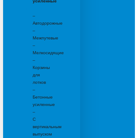
усиленные
Бетонные:
–
Автодорожные
–
Межпутевые
–
Мелкосидящие
–
Корзины
для
лотков
–
Бетонные
усиленные
–
С
вертикальным
выпуском