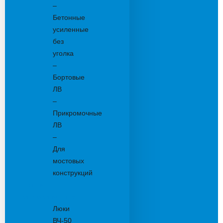
–
Бетонные
усиленные
без
уголка
–
Бортовые
ЛВ
–
Прикромочные
ЛВ
–
Для
мостовых
конструкций
Люки
канализационные
Люки
ВЧ-50