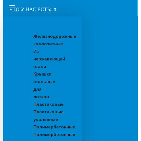
ЧТО У НАС ЕСТЬ:
Водоотводные
лотки
Железнодорожные
композитные
Из
нержавеющей
стали
Крышки
стальные
для
лотков
Пластиковые
Пластиковые
усиленные
Полимербетонные
Полимербетонные