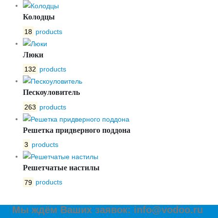
Колодцы
18
products
Люки
132
products
Пескоуловитель
263
products
Решетка придверного поддона
3
products
Решетчатые настилы
79
products
Мы ждём Ваших заявок: info@vodoo.ru