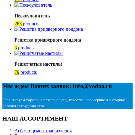
Пескоуловитель
263
products
Решетка придверного поддона
3
products
Решетчатые настилы
79
products
Мы ждём Ваших заявок: info@vodoo.ru
Гарантируем хорошую оптовую цену, качественный сервис и выгодные
условия сотрудничества
НАШ АССОРТИМЕНТ
Асбестоцементные изделия