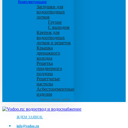
Комплектующие
Заглушки для
водоотводных
лотков
Глухие
С выходом
Крепеж для
водоотводных
лотков и решеток
Крышка
дренажного
колодца
Решетка
придверного
поддона
Решетчатые
настилы
Асбестоцементные
изделия
Листы, плиты, трубы
ЖДЕМ ЗАЯВОК:
info@vodoo.ru