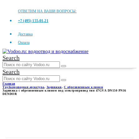
ОТВЕТИМ НА ВАШИ ВОПРОСЫ:
+7 (495) 155-01-21
Доставка
Оплата
Search
Search
Главная
Трубопроводная арматура
,
Задвижки
,
С обрезиненным клином
Задвижка с обрезиненным клином под электропривод тип 47GVА DN150 PN16
DENDOR
ЗАДВИЖКА С
ОБРЕЗИНЕННЫМ КЛИНОМ
ПОД ЭЛЕКТРОПРИВОД ТИП
47GVА DN150 PN16 DENDOR