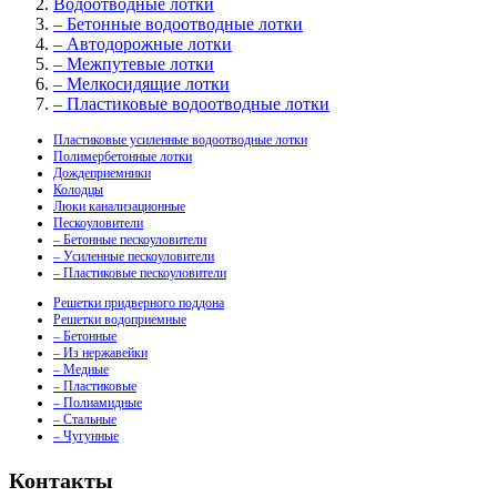
Водоотводные лотки
– Бетонные водоотводные лотки
– Автодорожные лотки
– Межпутевые лотки
– Мелкосидящие лотки
– Пластиковые водоотводные лотки
Пластиковые усиленные водоотводные лотки
Полимербетонные лотки
Дождеприемники
Колодцы
Люки канализационные
Пескоуловители
– Бетонные пескоуловители
– Усиленные пескоуловители
– Пластиковые пескоуловители
Решетки придверного поддона
Решетки водоприемные
– Бетонные
– Из нержавейки
– Медные
– Пластиковые
– Полиамидные
– Стальные
– Чугунные
Контакты