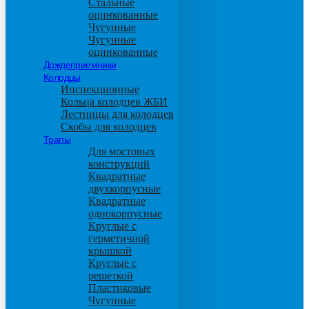
Стальные
оцинкованные
Чугунные
Чугунные
оцинкованные
Дождеприемники
Колодцы
Инспекционные
Кольца колодцев ЖБИ
Лестницы для колодцев
Скобы для колодцев
Трапы
Для мостовых
конструкций
Квадратные
двухкорпусные
Квадратные
однокорпусные
Круглые с
герметичной
крышкой
Круглые с
решеткой
Пластиковые
Чугунные