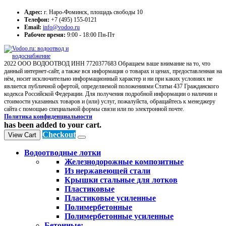
Адрес:
г. Наро-Фоминск, площадь свободы 10
Телефон:
+7 (495) 155-0121
Email:
info@vodoo.ru
Рабочее время:
9:00 - 18:00 Пн-Пт
2022 ООО ВОДООТВОД ИНН 7720377683 Обращаем ваше внимание на то, что
данный интернет-сайт, а также вся информация о товарах и ценах, предоставленная на
нём, носит исключительно информационный характер и ни при каких условиях не
является публичной офертой, определяемой положениями Статьи 437 Гражданского
кодекса Российской Федерации. Для получения подробной информации о наличии и
стоимости указанных товаров и (или) услуг, пожалуйста, обращайтесь к менеджеру
сайта с помощью специальной формы связи или по электронной почте.
Политика конфиденциальности
has been added to your cart.
Checkout
View Cart
Водоотводные лотки
Железнодорожные композитные
Из нержавеющей стали
Крышки стальные для лотков
Пластиковые
Пластиковые усиленные
Полимербетонные
Полимербетонные усиленные
Бетонные: