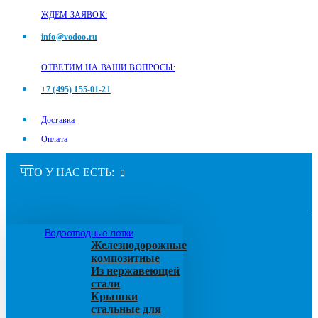
ЖДЕМ ЗАЯВОК:
info@vodoo.ru
ОТВЕТИМ НА ВАШИ ВОПРОСЫ:
+7 (495) 155-01-21
Доставка
Оплата
ЧТО У НАС ЕСТЬ:
Водоотводные лотки
Железнодорожные
композитные
Из нержавеющей
стали
Крышки
стальные для