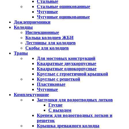
Стальные
Стальные оцинкованные
Чугунные
Чугунные оцинкованные
Дождеприемники
Колодцы
Инспекционные
Кольца колодцев ЖБИ
Лестницы для колодцев
Скобы для колодцев
Трапы
Для мостовых конструкций
Квадратные двухкорпусные
Квадратные однокорпусные
Круглые с герметичной крышкой
Круглые с решеткой
Пластиковые
Чугунные
Комплектующие
Заглушки для водоотводных лотков
Глухие
С выходом
Крепеж для водоотводных лотков и
решеток
Крышка дренажного колодца