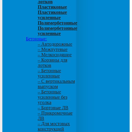
лотков
Пластиковые
Пластиковые
усиленные
Полимербетонные
Полимербетонные
усиленные
Бетонные:
– Автодорожные
– Межпутевые
– Мелкосидящие
– Корзины для
лотков
– Бетонные
усиленные
– С вертикальным
выпуском
– Бетонные
усиленные без
уголка
– Бортовые ЛВ
– Прикромочные
ЛВ
– Для мостовых
конструкций