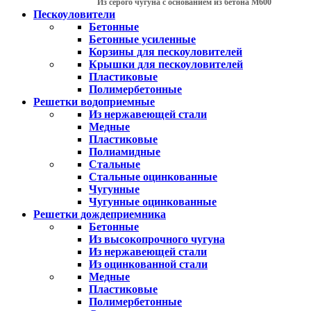
Из серого чугуна с основанием из бетона М600
Пескоуловители
Бетонные
Бетонные усиленные
Корзины для пескоуловителей
Крышки для пескоуловителей
Пластиковые
Полимербетонные
Решетки водоприемные
Из нержавеющей стали
Медные
Пластиковые
Полиамидные
Стальные
Стальные оцинкованные
Чугунные
Чугунные оцинкованные
Решетки дождеприемника
Бетонные
Из высокопрочного чугуна
Из нержавеющей стали
Из оцинкованной стали
Медные
Пластиковые
Полимербетонные