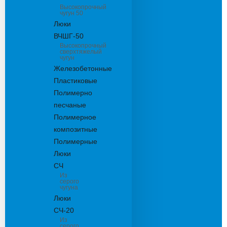
Высокопрочный
чугун 50
Люки
ВЧШГ-50
Высокопрочный
сверхтяжелый
чугун
Железобетонные
Пластиковые
Полимерно
песчаные
Полимерное
композитные
Полимерные
Люки
СЧ
Из
серого
чугуна
Люки
СЧ-20
Из
серого