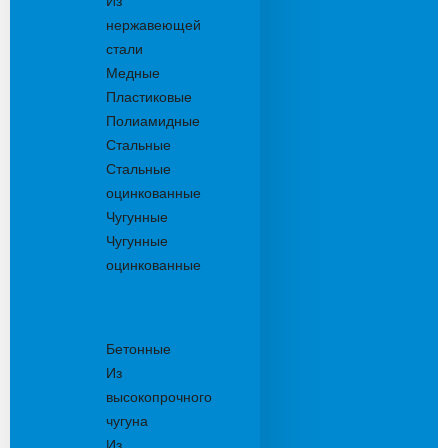
Из
нержавеющей
стали
Медные
Пластиковые
Полиамидные
Стальные
Стальные
оцинкованные
Чугунные
Чугунные
оцинкованные
Решетки
дождеприемника
Бетонные
Из
высокопрочного
чугуна
Из