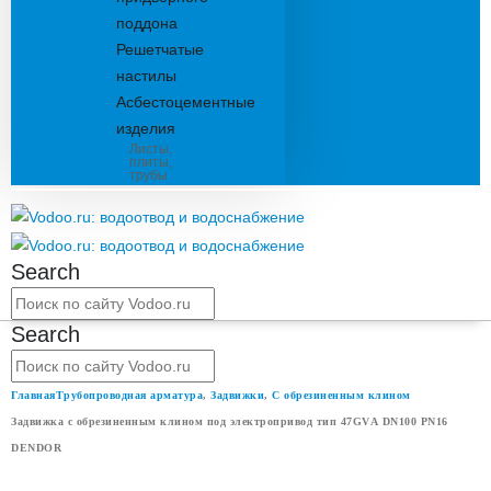
поддона
Решетчатые
настилы
Асбестоцементные
изделия
Листы,
плиты,
трубы
Search
Search
Главная
Трубопроводная арматура
,
Задвижки
,
С обрезиненным клином
Задвижка с обрезиненным клином под электропривод тип 47GVА DN100 PN16
DENDOR
ЗАДВИЖКА С