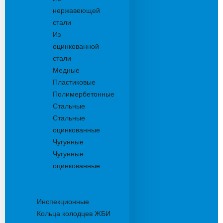
нержавеющей
стали
Из
оцинкованной
стали
Медные
Пластиковые
Полимербетонные
Стальные
Стальные
оцинкованные
Чугунные
Чугунные
оцинкованные
Дождеприемники
Колодцы
Инспекционные
Кольца колодцев ЖБИ