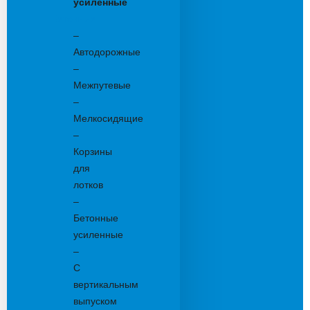
усиленные
Бетонные:
–
Автодорожные
–
Межпутевые
–
Мелкосидящие
–
Корзины
для
лотков
–
Бетонные
усиленные
–
С
вертикальным
выпуском