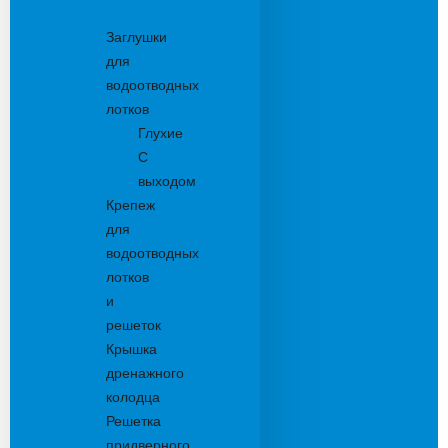
Комплектующие
Заглушки
для
водоотводных
лотков
Глухие
С
выходом
Крепеж
для
водоотводных
лотков
и
решеток
Крышка
дренажного
колодца
Решетка
придверного