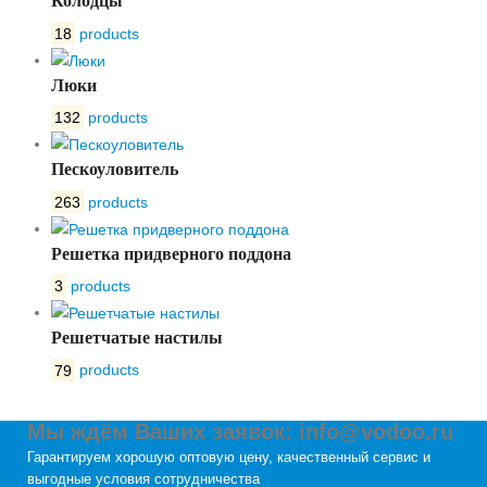
Колодцы
18
products
Люки
132
products
Пескоуловитель
263
products
Решетка придверного поддона
3
products
Решетчатые настилы
79
products
Мы ждём Ваших заявок: info@vodoo.ru
Гарантируем хорошую оптовую цену, качественный сервис и
выгодные условия сотрудничества