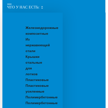
ЧТО У НАС ЕСТЬ:
Водоотводные
лотки
Железнодорожные
композитные
Из
нержавеющей
стали
Крышки
стальные
для
лотков
Пластиковые
Пластиковые
усиленные
Полимербетонные
Полимербетонные