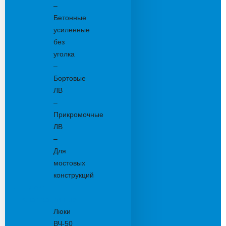
–
Бетонные
усиленные
без
уголка
–
Бортовые
ЛВ
–
Прикромочные
ЛВ
–
Для
мостовых
конструкций
Люки
канализационные
Люки
ВЧ-50