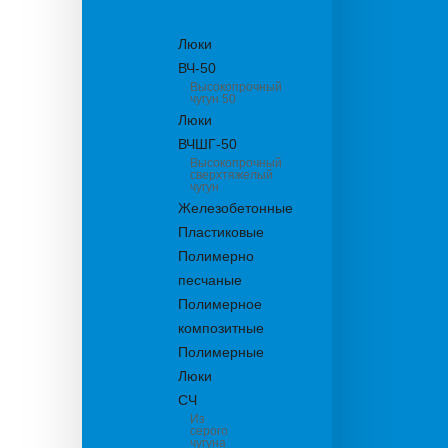
канализационные
Люки
ВЧ-50
Высокопрочный
чугун 50
Люки
ВЧШГ-50
Высокопрочный
сверхтяжелый
чугун
Железобетонные
Пластиковые
Полимерно
песчаные
Полимерное
композитные
Полимерные
Люки
СЧ
Из
серого
чугуна