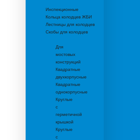
Колодцы
Инспекционные
Кольца колодцев ЖБИ
Лестницы для колодцев
Скобы для колодцев
Трапы
Для
мостовых
конструкций
Квадратные
двухкорпусные
Квадратные
однокорпусные
Круглые
с
герметичной
крышкой
Круглые
с