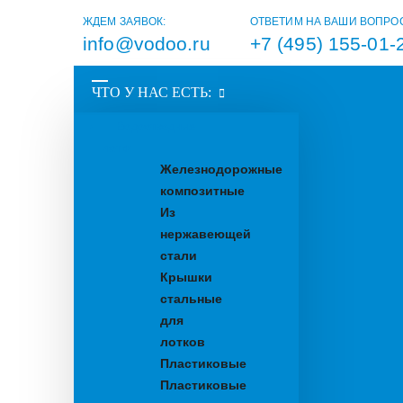
ЖДЕМ ЗАЯВОК:
ОТВЕТИМ НА ВАШИ ВОПРО
info@vodoo.ru
+7 (495) 155-01-
ЧТО У НАС ЕСТЬ:
Водоотводные
лотки
Железнодорожные
композитные
Из
нержавеющей
стали
Крышки
стальные
для
лотков
Пластиковые
Пластиковые