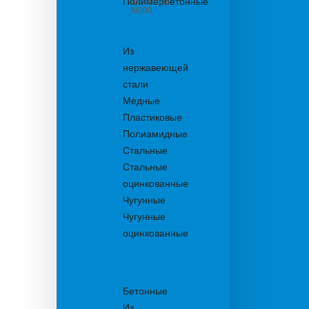
Полимербетонные
из бетона
М600
Решетки
водоприемные
Из
нержавеющей
стали
Медные
Пластиковые
Полиамидные
Стальные
Стальные
оцинкованные
Чугунные
Чугунные
оцинкованные
Решетки
дождеприемника
Бетонные
Из