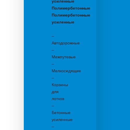
усиленные
Полимербетонные
Полимербетонные
усиленные
Бетонные:
–
Автодорожные
–
Межпутевые
–
Мелкосидящие
–
Корзины
для
лотков
–
Бетонные
усиленные
–