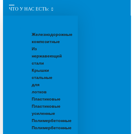
ЧТО У НАС ЕСТЬ:
Водоотводные
лотки
Железнодорожные
композитные
Из
нержавеющей
стали
Крышки
стальные
для
лотков
Пластиковые
Пластиковые
усиленные
Полимербетонные
Полимербетонные