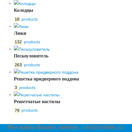
Колодцы
18
products
Люки
132
products
Пескоуловитель
263
products
Решетка придверного поддона
3
products
Решетчатые настилы
79
products
Мы ждём Ваших заявок: info@vodoo.ru