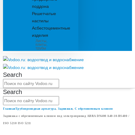
поддона
Решетчатые
настилы
Асбестоцементные
изделия
Листы,
плиты,
трубы
Search
Search
Главная
Трубопроводная арматура
,
Задвижки
,
С обрезиненным клином
Задвижка с обрезиненным клином под электропривод ABRA DN400 A40-10-BS400 /
ISO 5210 ISO 5211
ЗАДВИЖКА С