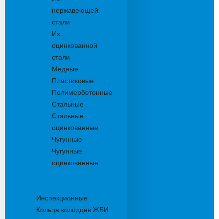
нержавеющей
стали
Из
оцинкованной
стали
Медные
Пластиковые
Полимербетонные
Стальные
Стальные
оцинкованные
Чугунные
Чугунные
оцинкованные
Дождеприемники
Колодцы
Инспекционные
Кольца колодцев ЖБИ