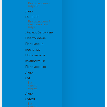
Высокопрочный
чугун 50
Люки
ВЧШГ-50
Высокопрочный
сверхтяжелый
чугун
Железобетонные
Пластиковые
Полимерно
песчаные
Полимерное
композитные
Полимерные
Люки
СЧ
Из
серого
чугуна
Люки
СЧ-20
Из
серого