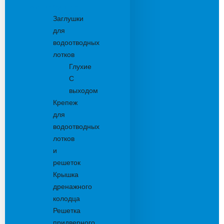
Комплектующие
Заглушки
для
водоотводных
лотков
Глухие
С
выходом
Крепеж
для
водоотводных
лотков
и
решеток
Крышка
дренажного
колодца
Решетка
придверного