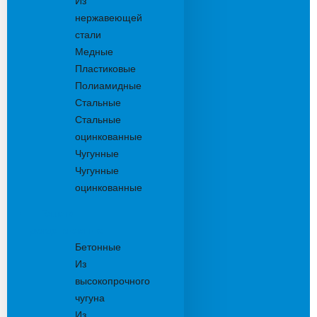
Из
нержавеющей
стали
Медные
Пластиковые
Полиамидные
Стальные
Стальные
оцинкованные
Чугунные
Чугунные
оцинкованные
Решетки
дождеприемника
Бетонные
Из
высокопрочного
чугуна
Из