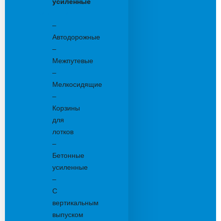
усиленные
Бетонные:
–
Автодорожные
–
Межпутевые
–
Мелкосидящие
–
Корзины
для
лотков
–
Бетонные
усиленные
–
С
вертикальным
выпуском