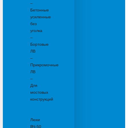
–
Бетонные
усиленные
без
уголка
–
Бортовые
ЛВ
–
Прикромочные
ЛВ
–
Для
мостовых
конструкций
Люки
канализационные
Люки
ВЧ-50