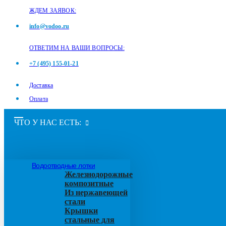
ЖДЕМ ЗАЯВОК:
info@vodoo.ru
ОТВЕТИМ НА ВАШИ ВОПРОСЫ:
+7 (495) 155-01-21
Доставка
Оплата
ЧТО У НАС ЕСТЬ:
Водоотводные лотки
Железнодорожные
композитные
Из нержавеющей
стали
Крышки
стальные для