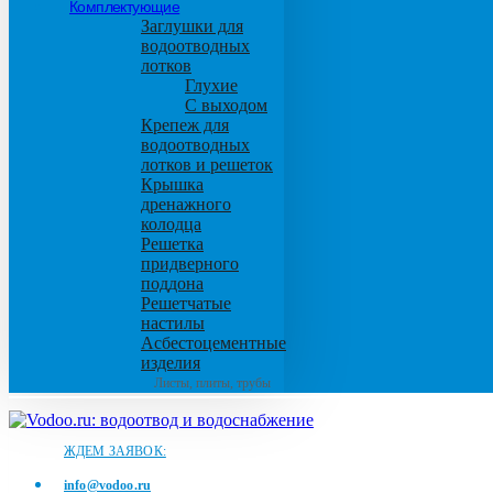
Комплектующие
Заглушки для
водоотводных
лотков
Глухие
С выходом
Крепеж для
водоотводных
лотков и решеток
Крышка
дренажного
колодца
Решетка
придверного
поддона
Решетчатые
настилы
Асбестоцементные
изделия
Листы, плиты, трубы
ЖДЕМ ЗАЯВОК:
info@vodoo.ru