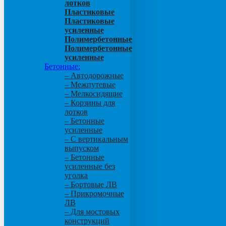
лотков
Пластиковые
Пластиковые
усиленные
Полимербетонные
Полимербетонные
усиленные
Бетонные:
– Автодорожные
– Межпутевые
– Мелкосидящие
– Корзины для
лотков
– Бетонные
усиленные
– С вертикальным
выпуском
– Бетонные
усиленные без
уголка
– Бортовые ЛВ
– Прикромочные
ЛВ
– Для мостовых
конструкций