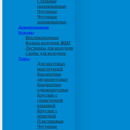
Стальные
оцинкованные
Чугунные
Чугунные
оцинкованные
Дождеприемники
Колодцы
Инспекционные
Кольца колодцев ЖБИ
Лестницы для колодцев
Скобы для колодцев
Трапы
Для мостовых
конструкций
Квадратные
двухкорпусные
Квадратные
однокорпусные
Круглые с
герметичной
крышкой
Круглые с
решеткой
Пластиковые
Чугунные