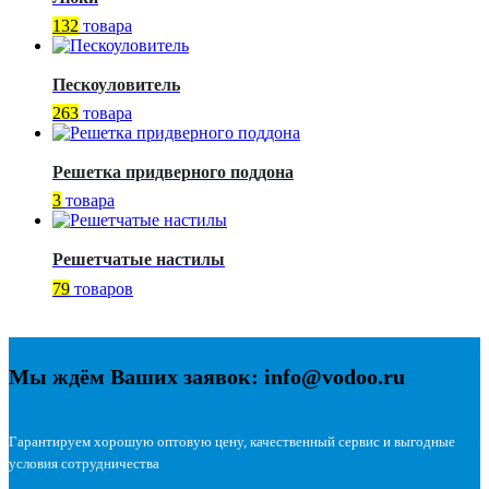
132
товара
Пескоуловитель
263
товара
Решетка придверного поддона
3
товара
Решетчатые настилы
79
товаров
Мы ждём Ваших заявок: info@vodoo.ru
Гарантируем хорошую оптовую цену, качественный сервис и выгодные
условия сотрудничества