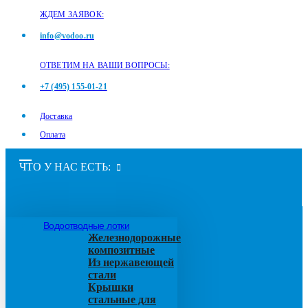
ЖДЕМ ЗАЯВОК:
info@vodoo.ru
ОТВЕТИМ НА ВАШИ ВОПРОСЫ:
+7 (495) 155-01-21
Доставка
Оплата
ЧТО У НАС ЕСТЬ:
Водоотводные лотки
Железнодорожные
композитные
Из нержавеющей
стали
Крышки
стальные для