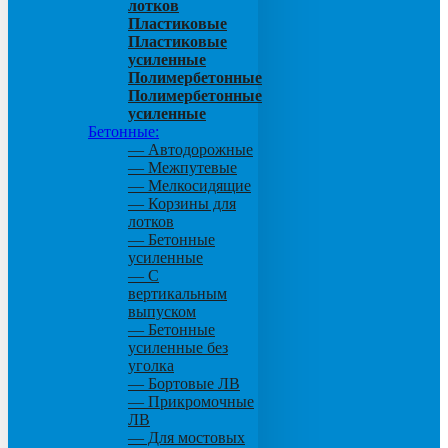
лотков
Пластиковые
Пластиковые
усиленные
Полимербетонные
Полимербетонные
усиленные
Бетонные:
— Автодорожные
— Межпутевые
— Мелкосидящие
— Корзины для
лотков
— Бетонные
усиленные
— С
вертикальным
выпуском
— Бетонные
усиленные без
уголка
— Бортовые ЛВ
— Прикромочные
ЛВ
— Для мостовых