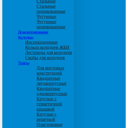
Стальные
Стальные
оцинкованные
Чугунные
Чугунные
оцинкованные
Дождеприемники
Колодцы
Инспекционные
Кольца колодцев ЖБИ
Лестницы для колодцев
Скобы для колодцев
Трапы
Для мостовых
конструкций
Квадратные
двухкорпусные
Квадратные
однокорпусные
Круглые с
герметичной
крышкой
Круглые с
решеткой
Пластиковые