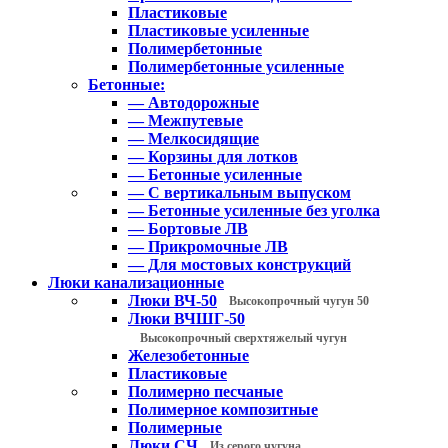
Пластиковые
Пластиковые усиленные
Полимербетонные
Полимербетонные усиленные
Бетонные:
— Автодорожные
— Межпутевые
— Мелкосидящие
— Корзины для лотков
— Бетонные усиленные
— С вертикальным выпуском
— Бетонные усиленные без уголка
— Бортовые ЛВ
— Прикромочные ЛВ
— Для мостовых конструкций
Люки канализационные
Люки ВЧ-50
Высокопрочный чугун 50
Люки ВЧШГ-50
Высокопрочный сверхтяжелый чугун
Железобетонные
Пластиковые
Полимерно песчаные
Полимерное композитные
Полимерные
Люки СЧ
Из серого чугуна