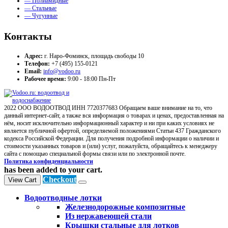
— Полиамидные
— Стальные
— Чугунные
Контакты
Адрес:
г. Наро-Фоминск, площадь свободы 10
Телефон:
+7 (495) 155-0121
Email:
info@vodoo.ru
Рабочее время:
9:00 - 18:00 Пн-Пт
2022 ООО ВОДООТВОД ИНН 7720377683 Обращаем ваше внимание на то, что
данный интернет-сайт, а также вся информация о товарах и ценах, предоставленная на
нём, носит исключительно информационный характер и ни при каких условиях не
является публичной офертой, определяемой положениями Статьи 437 Гражданского
кодекса Российской Федерации. Для получения подробной информации о наличии и
стоимости указанных товаров и (или) услуг, пожалуйста, обращайтесь к менеджеру
сайта с помощью специальной формы связи или по электронной почте.
Политика конфиденциальности
has been added to your cart.
Checkout
View Cart
Водоотводные лотки
Железнодорожные композитные
Из нержавеющей стали
Крышки стальные для лотков