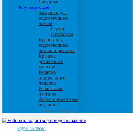
Чугунные
Комплектующие
Заглушки для
водоотводных
лотков
Глухие
С выходом
Крепеж для
водоотводных
лотков и решеток
Крышка
дренажного
колодца
Решетка
придверного
поддона
Решетчатые
настилы
Асбестоцементные
изделия
Листы, плиты, трубы
ЖДЕМ ЗАЯВОК: