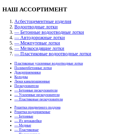
НАШ АССОРТИМЕНТ
Асбестоцементные изделия
Водоотводные лотки
— Бетонные водоотводные лотки
— Автодорожные лотки
— Межпутевые лотки
— Мелкосидящие лотки
— Пластиковые водоотводные лотки
Пластиковые усиленные водоотводные лотки
Полимербетонные лотки
Дождеприемники
Колодцы
Люки канализационные
Пескоуловители
— Бетонные пескоуловители
— Усиленные пескоуловители
— Пластиковые пескоуловители
Решетки придверного поддона
Решетки водоприемные
— Бетонные
— Из нержавейки
— Медные
— Пластиковые