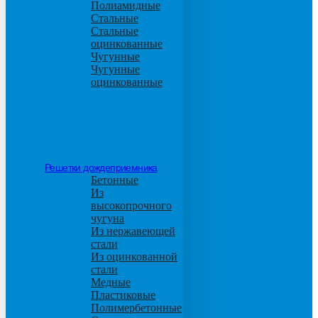
Полиамидные
Стальные
Стальные
оцинкованные
Чугунные
Чугунные
оцинкованные
Решетки дождеприемника
Бетонные
Из
высокопрочного
чугуна
Из нержавеющей
стали
Из оцинкованной
стали
Медные
Пластиковые
Полимербетонные