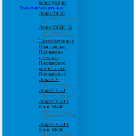
конструкций
Люки канализационные
Люки ВЧ-50
Высокопрочный чугун
50
Люки ВЧШГ-50
Высокопрочный
сверхтяжелый чугун
Железобетонные
Пластиковые
Полимерно
песчаные
Полимерное
композитные
Полимерные
Люки СЧ
Из серого чугуна
Люки СЧ-20
Из серого чугуна 20
Люки СЧ-20 +
бетон М400
Из серого чугуна с
основанием из бетона
М400
Люки СЧ-20 +
бетон М600
Из серого чугуна с