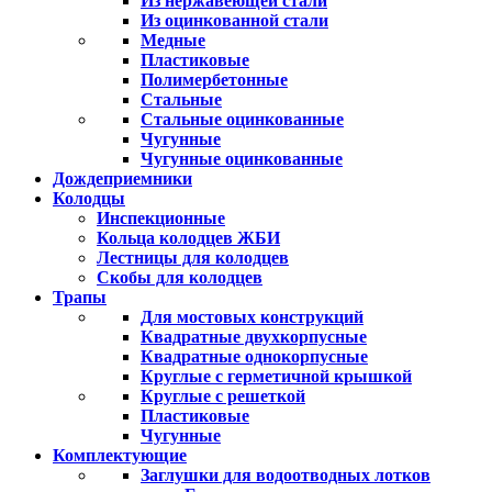
Из нержавеющей стали
Из оцинкованной стали
Медные
Пластиковые
Полимербетонные
Стальные
Стальные оцинкованные
Чугунные
Чугунные оцинкованные
Дождеприемники
Колодцы
Инспекционные
Кольца колодцев ЖБИ
Лестницы для колодцев
Скобы для колодцев
Трапы
Для мостовых конструкций
Квадратные двухкорпусные
Квадратные однокорпусные
Круглые с герметичной крышкой
Круглые с решеткой
Пластиковые
Чугунные
Комплектующие
Заглушки для водоотводных лотков