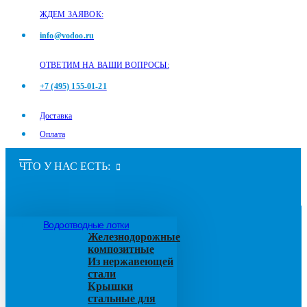
ЖДЕМ ЗАЯВОК:
info@vodoo.ru
ОТВЕТИМ НА ВАШИ ВОПРОСЫ:
+7 (495) 155-01-21
Доставка
Оплата
ЧТО У НАС ЕСТЬ:
Водоотводные лотки
Железнодорожные
композитные
Из нержавеющей
стали
Крышки
стальные для