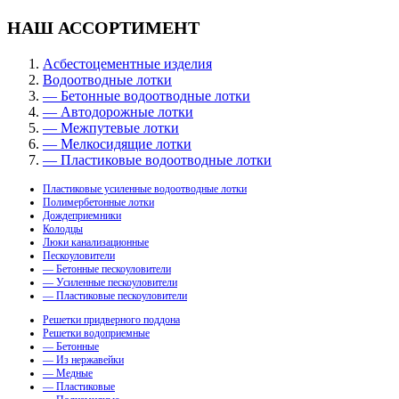
НАШ АССОРТИМЕНТ
Асбестоцементные изделия
Водоотводные лотки
— Бетонные водоотводные лотки
— Автодорожные лотки
— Межпутевые лотки
— Мелкосидящие лотки
— Пластиковые водоотводные лотки
Пластиковые усиленные водоотводные лотки
Полимербетонные лотки
Дождеприемники
Колодцы
Люки канализационные
Пескоуловители
— Бетонные пескоуловители
— Усиленные пескоуловители
— Пластиковые пескоуловители
Решетки придверного поддона
Решетки водоприемные
— Бетонные
— Из нержавейки
— Медные
— Пластиковые