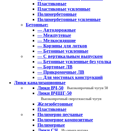
Пластиковые
Пластиковые усиленные
Полимербетонные
Полимербетонные усиленные
Бетонные:
— Автодорожные
— Межпутевые
— Мелкосидящие
— Корзины для лотков
— Бетонные усиленные
— С вертикальным выпуском
— Бетонные усиленные без уголка
— Бортовые ЛВ
— Прикромочные ЛВ
— Для мостовых конструкций
Люки канализационные
Люки ВЧ-50
Высокопрочный чугун 50
Люки ВЧШГ-50
Высокопрочный сверхтяжелый чугун
Железобетонные
Пластиковые
Полимерно песчаные
Полимерное композитные
Полимерные
Люки СЧ
Из серого чугуна