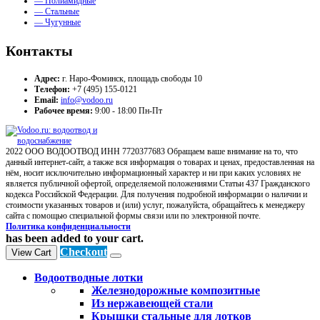
— Полиамидные
— Стальные
— Чугунные
Контакты
Адрес:
г. Наро-Фоминск, площадь свободы 10
Телефон:
+7 (495) 155-0121
Email:
info@vodoo.ru
Рабочее время:
9:00 - 18:00 Пн-Пт
2022 ООО ВОДООТВОД ИНН 7720377683 Обращаем ваше внимание на то, что
данный интернет-сайт, а также вся информация о товарах и ценах, предоставленная на
нём, носит исключительно информационный характер и ни при каких условиях не
является публичной офертой, определяемой положениями Статьи 437 Гражданского
кодекса Российской Федерации. Для получения подробной информации о наличии и
стоимости указанных товаров и (или) услуг, пожалуйста, обращайтесь к менеджеру
сайта с помощью специальной формы связи или по электронной почте.
Политика конфиденциальности
has been added to your cart.
Checkout
View Cart
Водоотводные лотки
Железнодорожные композитные
Из нержавеющей стали
Крышки стальные для лотков