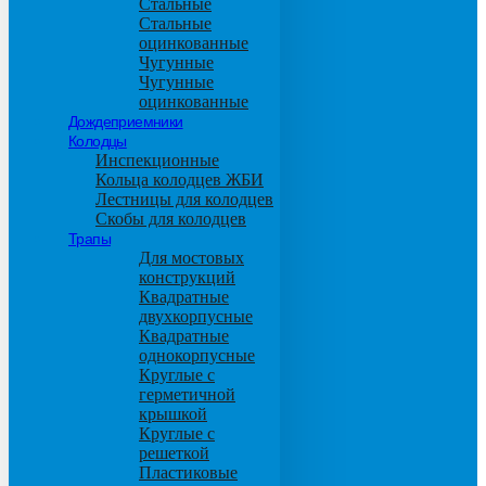
Стальные
Стальные
оцинкованные
Чугунные
Чугунные
оцинкованные
Дождеприемники
Колодцы
Инспекционные
Кольца колодцев ЖБИ
Лестницы для колодцев
Скобы для колодцев
Трапы
Для мостовых
конструкций
Квадратные
двухкорпусные
Квадратные
однокорпусные
Круглые с
герметичной
крышкой
Круглые с
решеткой
Пластиковые