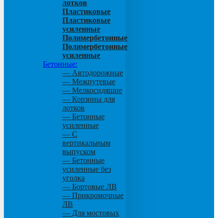
лотков
Пластиковые
Пластиковые
усиленные
Полимербетонные
Полимербетонные
усиленные
Бетонные:
— Автодорожные
— Межпутевые
— Мелкосидящие
— Корзины для
лотков
— Бетонные
усиленные
— С
вертикальным
выпуском
— Бетонные
усиленные без
уголка
— Бортовые ЛВ
— Прикромочные
ЛВ
— Для мостовых