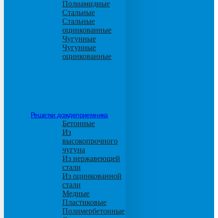
Полиамидные
Стальные
Стальные
оцинкованные
Чугунные
Чугунные
оцинкованные
Решетки дождеприемника
Бетонные
Из
высокопрочного
чугуна
Из нержавеющей
стали
Из оцинкованной
стали
Медные
Пластиковые
Полимербетонные