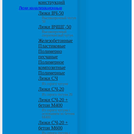
конструкций
Люки канализационные
Люки ВЧ-50
Высокопрочный чугун
50
Люки ВЧШГ-50
Высокопрочный
сверхтяжелый чугун
Железобетонные
Пластиковые
Полимерно
песчаные
Полимерное
композитные
Полимерные
Люки СЧ
Из серого чугуна
Люки СЧ-20
Из серого чугуна 20
Люки СЧ-20 +
бетон М400
Из серого чугуна с
основанием из бетона
М400
Люки СЧ-20 +
бетон М600
Из серого чугуна с