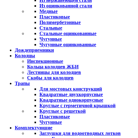
Из нержавеющей стали
Из оцинкованной стали
Медные
Пластиковые
Полимербетонные
Стальные
Стальные оцинкованные
Чугунные
Чугунные оцинкованные
Дождеприемники
Колодцы
Инспекционные
Кольца колодцев ЖБИ
Лестницы для колодцев
Скобы для колодцев
Трапы
Для мостовых конструкций
Квадратные двухкорпусные
Квадратные однокорпусные
Круглые с герметичной крышкой
Круглые с решеткой
Пластиковые
Чугунные
Комплектующие
Заглушки для водоотводных лотков