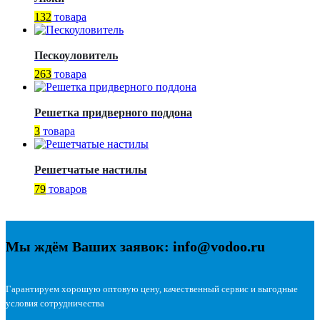
132
товара
Пескоуловитель
263
товара
Решетка придверного поддона
3
товара
Решетчатые настилы
79
товаров
Мы ждём Ваших заявок: info@vodoo.ru
Гарантируем хорошую оптовую цену, качественный сервис и выгодные
условия сотрудничества