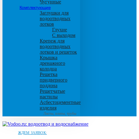
Чугунные
Комплектующие
Заглушки для
водоотводных
лотков
Глухие
С выходом
Крепеж для
водоотводных
лотков и решеток
Крышка
дренажного
колодца
Решетка
придверного
поддона
Решетчатые
настилы
Асбестоцементные
изделия
Листы, плиты, трубы
ЖДЕМ ЗАЯВОК: