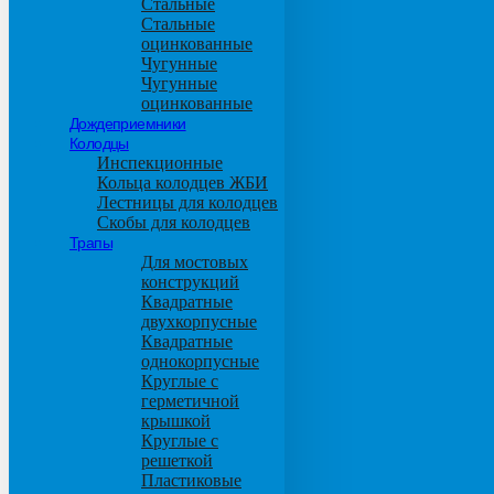
Стальные
Стальные
оцинкованные
Чугунные
Чугунные
оцинкованные
Дождеприемники
Колодцы
Инспекционные
Кольца колодцев ЖБИ
Лестницы для колодцев
Скобы для колодцев
Трапы
Для мостовых
конструкций
Квадратные
двухкорпусные
Квадратные
однокорпусные
Круглые с
герметичной
крышкой
Круглые с
решеткой
Пластиковые