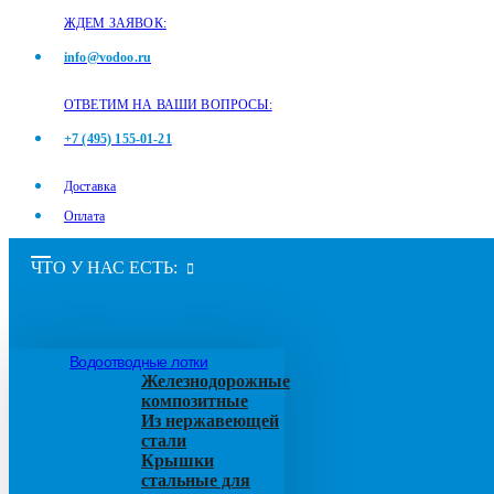
ЖДЕМ ЗАЯВОК:
info@vodoo.ru
ОТВЕТИМ НА ВАШИ ВОПРОСЫ:
+7 (495) 155-01-21
Доставка
Оплата
ЧТО У НАС ЕСТЬ:
Водоотводные лотки
Железнодорожные
композитные
Из нержавеющей
стали
Крышки
стальные для