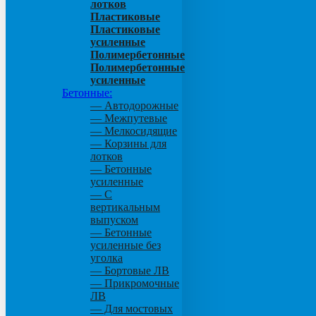
лотков
Пластиковые
Пластиковые
усиленные
Полимербетонные
Полимербетонные
усиленные
Бетонные:
— Автодорожные
— Межпутевые
— Мелкосидящие
— Корзины для
лотков
— Бетонные
усиленные
— С
вертикальным
выпуском
— Бетонные
усиленные без
уголка
— Бортовые ЛВ
— Прикромочные
ЛВ
— Для мостовых