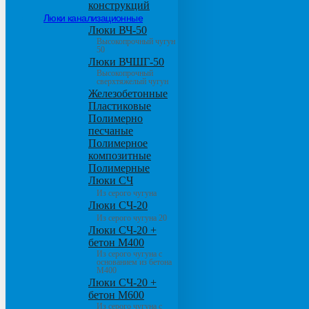
конструкций
Люки канализационные
Люки ВЧ-50
Высокопрочный чугун
50
Люки ВЧШГ-50
Высокопрочный
сверхтяжелый чугун
Железобетонные
Пластиковые
Полимерно
песчаные
Полимерное
композитные
Полимерные
Люки СЧ
Из серого чугуна
Люки СЧ-20
Из серого чугуна 20
Люки СЧ-20 +
бетон М400
Из серого чугуна с
основанием из бетона
М400
Люки СЧ-20 +
бетон М600
Из серого чугуна с