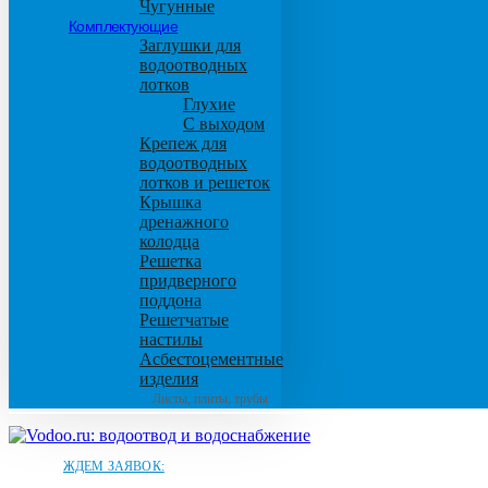
Чугунные
Комплектующие
Заглушки для
водоотводных
лотков
Глухие
С выходом
Крепеж для
водоотводных
лотков и решеток
Крышка
дренажного
колодца
Решетка
придверного
поддона
Решетчатые
настилы
Асбестоцементные
изделия
Листы, плиты, трубы
ЖДЕМ ЗАЯВОК: