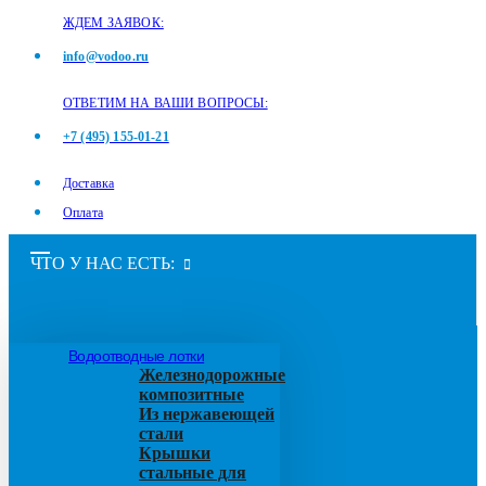
ЖДЕМ ЗАЯВОК:
info@vodoo.ru
ОТВЕТИМ НА ВАШИ ВОПРОСЫ:
+7 (495) 155-01-21
Доставка
Оплата
ЧТО У НАС ЕСТЬ:
Водоотводные лотки
Железнодорожные
композитные
Из нержавеющей
стали
Крышки
стальные для