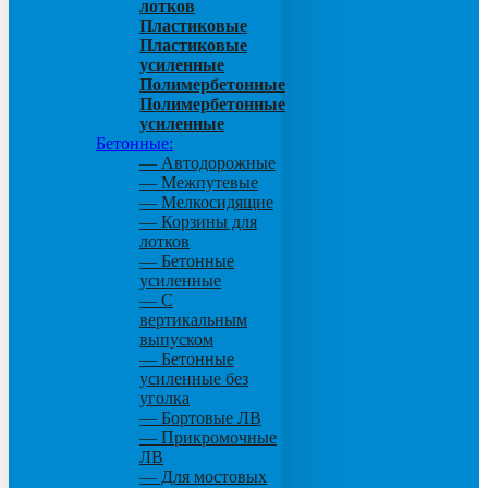
лотков
Пластиковые
Пластиковые
усиленные
Полимербетонные
Полимербетонные
усиленные
Бетонные:
— Автодорожные
— Межпутевые
— Мелкосидящие
— Корзины для
лотков
— Бетонные
усиленные
— С
вертикальным
выпуском
— Бетонные
усиленные без
уголка
— Бортовые ЛВ
— Прикромочные
ЛВ
— Для мостовых