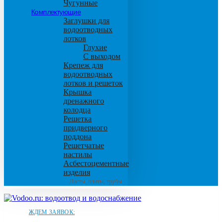
Чугунные
Комплектующие
Заглушки для
водоотводных
лотков
Глухие
С выходом
Крепеж для
водоотводных
лотков и решеток
Крышка
дренажного
колодца
Решетка
придверного
поддона
Решетчатые
настилы
Асбестоцементные
изделия
Листы, плиты, трубы
ЖДЕМ ЗАЯВОК: