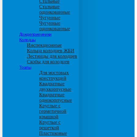
Стальные
Стальные
оцинкованные
Чугунные
Чугунные
оцинкованные
Дождеприемники
Колодцы
Инспекционные
Кольца колодцев ЖБИ
Лестницы для колодцев
Скобы для колодцев
Трапы
Для мостовых
конструкций
Квадратные
двухкорпусные
Квадратные
однокорпусные
Круглые с
герметичной
крышкой
Круглые с
решеткой
Пластиковые