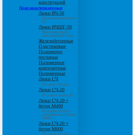
конструкций
Люки канализационные
Люки ВЧ-50
Высокопрочный чугун
50
Люки ВЧШГ-50
Высокопрочный
сверхтяжелый чугун
Железобетонные
Пластиковые
Полимерно
песчаные
Полимерное
композитные
Полимерные
Люки СЧ
Из серого чугуна
Люки СЧ-20
Из серого чугуна 20
Люки СЧ-20 +
бетон М400
Из серого чугуна с
основанием из бетона
М400
Люки СЧ-20 +
бетон М600
Из серого чугуна с