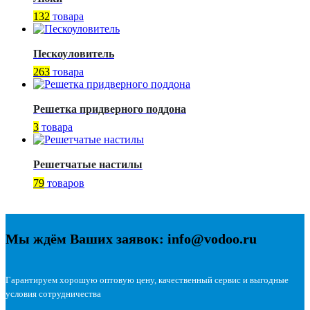
132
товара
Пескоуловитель
263
товара
Решетка придверного поддона
3
товара
Решетчатые настилы
79
товаров
Мы ждём Ваших заявок: info@vodoo.ru
Гарантируем хорошую оптовую цену, качественный сервис и выгодные
условия сотрудничества