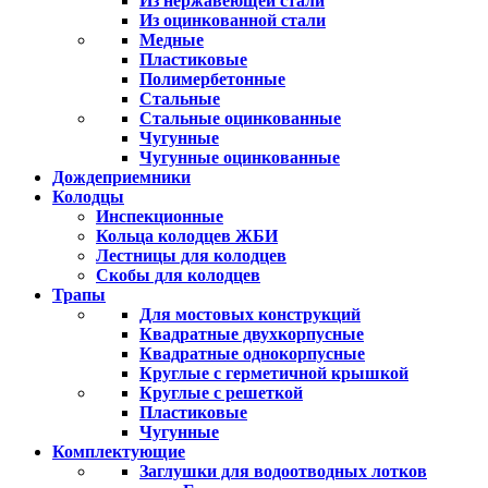
Из нержавеющей стали
Из оцинкованной стали
Медные
Пластиковые
Полимербетонные
Стальные
Стальные оцинкованные
Чугунные
Чугунные оцинкованные
Дождеприемники
Колодцы
Инспекционные
Кольца колодцев ЖБИ
Лестницы для колодцев
Скобы для колодцев
Трапы
Для мостовых конструкций
Квадратные двухкорпусные
Квадратные однокорпусные
Круглые с герметичной крышкой
Круглые с решеткой
Пластиковые
Чугунные
Комплектующие
Заглушки для водоотводных лотков