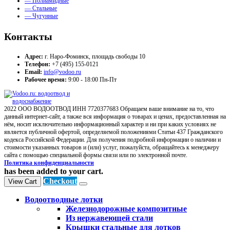
— Полиамидные
— Стальные
— Чугунные
Контакты
Адрес:
г. Наро-Фоминск, площадь свободы 10
Телефон:
+7 (495) 155-0121
Email:
info@vodoo.ru
Рабочее время:
9:00 - 18:00 Пн-Пт
2022 ООО ВОДООТВОД ИНН 7720377683 Обращаем ваше внимание на то, что
данный интернет-сайт, а также вся информация о товарах и ценах, предоставленная на
нём, носит исключительно информационный характер и ни при каких условиях не
является публичной офертой, определяемой положениями Статьи 437 Гражданского
кодекса Российской Федерации. Для получения подробной информации о наличии и
стоимости указанных товаров и (или) услуг, пожалуйста, обращайтесь к менеджеру
сайта с помощью специальной формы связи или по электронной почте.
Политика конфиденциальности
has been added to your cart.
Checkout
View Cart
Водоотводные лотки
Железнодорожные композитные
Из нержавеющей стали
Крышки стальные для лотков