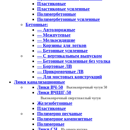
Пластиковые
Пластиковые усиленные
Полимербетонные
Полимербетонные усиленные
Бетонные:
— Автодорожные
— Межпутевые
— Мелкосидящие
— Корзины для лотков
— Бетонные усиленные
— С вертикальным выпуском
— Бетонные усиленные без уголка
— Бортовые ЛВ
— Прикромочные ЛВ
— Для мостовых конструкций
Люки канализационные
Люки ВЧ-50
Высокопрочный чугун 50
Люки ВЧШГ-50
Высокопрочный сверхтяжелый чугун
Железобетонные
Пластиковые
Полимерно песчаные
Полимерное композитные
Полимерные
Люки СЧ
Из серого чугуна