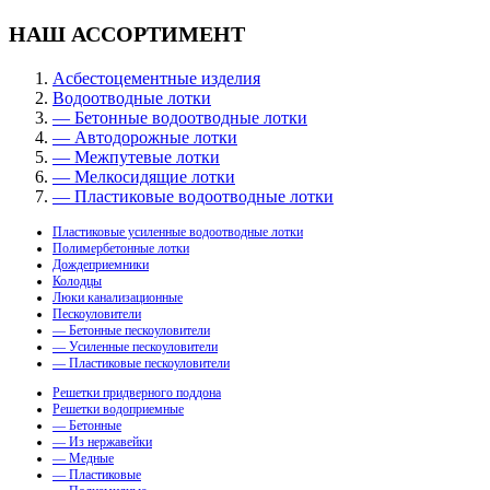
НАШ АССОРТИМЕНТ
Асбестоцементные изделия
Водоотводные лотки
— Бетонные водоотводные лотки
— Автодорожные лотки
— Межпутевые лотки
— Мелкосидящие лотки
— Пластиковые водоотводные лотки
Пластиковые усиленные водоотводные лотки
Полимербетонные лотки
Дождеприемники
Колодцы
Люки канализационные
Пескоуловители
— Бетонные пескоуловители
— Усиленные пескоуловители
— Пластиковые пескоуловители
Решетки придверного поддона
Решетки водоприемные
— Бетонные
— Из нержавейки
— Медные
— Пластиковые