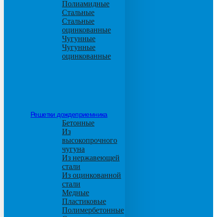
Полиамидные
Стальные
Стальные
оцинкованные
Чугунные
Чугунные
оцинкованные
Решетки дождеприемника
Бетонные
Из
высокопрочного
чугуна
Из нержавеющей
стали
Из оцинкованной
стали
Медные
Пластиковые
Полимербетонные