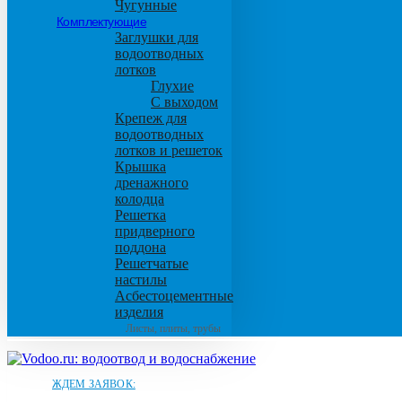
Чугунные
Комплектующие
Заглушки для
водоотводных
лотков
Глухие
С выходом
Крепеж для
водоотводных
лотков и решеток
Крышка
дренажного
колодца
Решетка
придверного
поддона
Решетчатые
настилы
Асбестоцементные
изделия
Листы, плиты, трубы
ЖДЕМ ЗАЯВОК: