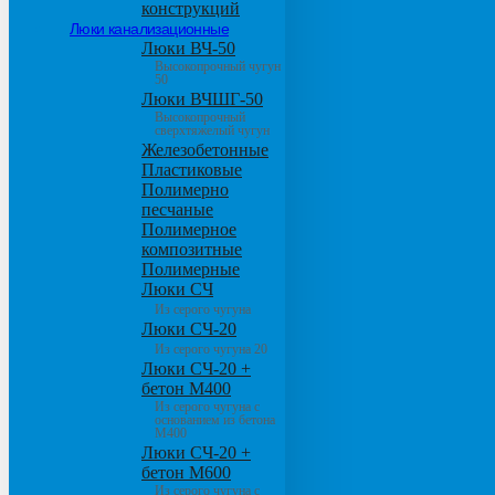
конструкций
Люки канализационные
Люки ВЧ-50
Высокопрочный чугун
50
Люки ВЧШГ-50
Высокопрочный
сверхтяжелый чугун
Железобетонные
Пластиковые
Полимерно
песчаные
Полимерное
композитные
Полимерные
Люки СЧ
Из серого чугуна
Люки СЧ-20
Из серого чугуна 20
Люки СЧ-20 +
бетон М400
Из серого чугуна с
основанием из бетона
М400
Люки СЧ-20 +
бетон М600
Из серого чугуна с