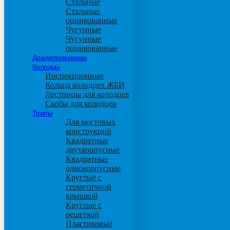
Стальные
Стальные
оцинкованные
Чугунные
Чугунные
оцинкованные
Дождеприемники
Колодцы
Инспекционные
Кольца колодцев ЖБИ
Лестницы для колодцев
Скобы для колодцев
Трапы
Для мостовых
конструкций
Квадратные
двухкорпусные
Квадратные
однокорпусные
Круглые с
герметичной
крышкой
Круглые с
решеткой
Пластиковые