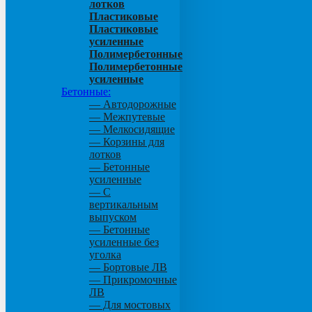
лотков
Пластиковые
Пластиковые
усиленные
Полимербетонные
Полимербетонные
усиленные
Бетонные:
— Автодорожные
— Межпутевые
— Мелкосидящие
— Корзины для
лотков
— Бетонные
усиленные
— С
вертикальным
выпуском
— Бетонные
усиленные без
уголка
— Бортовые ЛВ
— Прикромочные
ЛВ
— Для мостовых