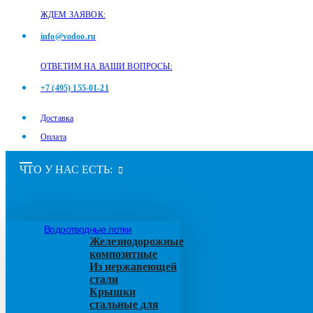
ЖДЕМ ЗАЯВОК:
info@vodoo.ru
ОТВЕТИМ НА ВАШИ ВОПРОСЫ:
+7 (495) 155-01-21
Доставка
Оплата
ЧТО У НАС ЕСТЬ:
Водоотводные лотки
Железнодорожные
композитные
Из нержавеющей
стали
Крышки
стальные для