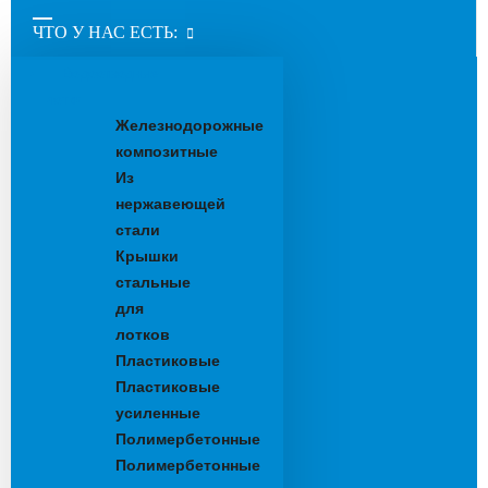
ЧТО У НАС ЕСТЬ:
Водоотводные
лотки
Железнодорожные
композитные
Из
нержавеющей
стали
Крышки
стальные
для
лотков
Пластиковые
Пластиковые
усиленные
Полимербетонные
Полимербетонные