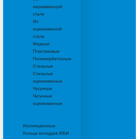
нержавеющей
стали
Из
оцинкованной
стали
Медные
Пластиковые
Полимербетонные
Стальные
Стальные
оцинкованные
Чугунные
Чугунные
оцинкованные
Дождеприемники
Колодцы
Инспекционные
Кольца колодцев ЖБИ