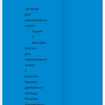
Комплектующие
Заглушки
для
водоотводных
лотков
Глухие
С
выходом
Крепеж
для
водоотводных
лотков
и
решеток
Крышка
дренажного
колодца
Решетка
придверного