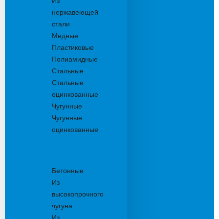
Из
нержавеющей
стали
Медные
Пластиковые
Полиамидные
Стальные
Стальные
оцинкованные
Чугунные
Чугунные
оцинкованные
Решетки
дождеприемника
Бетонные
Из
высокопрочного
чугуна
Из