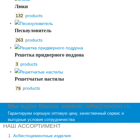
Люки
132
products
Пескоуловитель
263
products
Решетка придверного поддона
3
products
Решетчатые настилы
79
products
Мы ждём Ваших заявок: info@vodoo.ru
Гарантируем хорошую оптовую цену, качественный сервис и
выгодные условия сотрудничества
НАШ АССОРТИМЕНТ
Асбестоцементные изделия