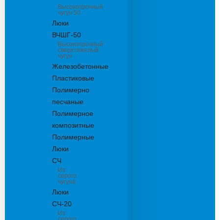
Высокопрочный
чугун 50
Люки
ВЧШГ-50
Высокопрочный
сверхтяжелый
чугун
Железобетонные
Пластиковые
Полимерно
песчаные
Полимерное
композитные
Полимерные
Люки
СЧ
Из
серого
чугуна
Люки
СЧ-20
Из
серого