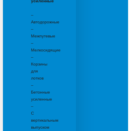
усиленные
Бетонные:
–
Автодорожные
–
Межпутевые
–
Мелкосидящие
–
Корзины
для
лотков
–
Бетонные
усиленные
–
С
вертикальным
выпуском