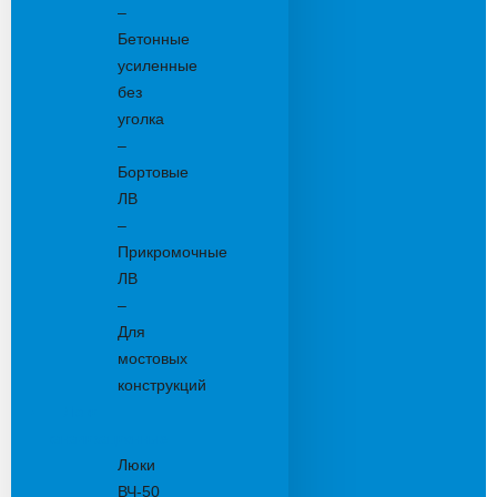
–
Бетонные
усиленные
без
уголка
–
Бортовые
ЛВ
–
Прикромочные
ЛВ
–
Для
мостовых
конструкций
Люки
канализационные
Люки
ВЧ-50