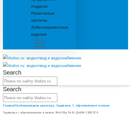
поддона
Решетчатые
настилы
Асбестоцементные
изделия
Листы,
плиты,
трубы
Search
Search
Главная
Трубопроводная арматура
,
Задвижки
,
С обрезиненным клином
Задвижка с обрезиненным клином 30ч539р Ру16 Ду600 СИБЗТА
ЗАДВИЖКА С