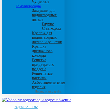
Чугунные
Комплектующие
Заглушки для
водоотводных
лотков
Глухие
С выходом
Крепеж для
водоотводных
лотков и решеток
Крышка
дренажного
колодца
Решетка
придверного
поддона
Решетчатые
настилы
Асбестоцементные
изделия
Листы, плиты, трубы
ЖДЕМ ЗАЯВОК: