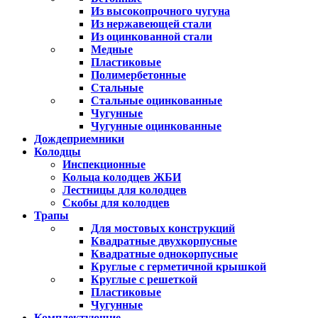
Из высокопрочного чугуна
Из нержавеющей стали
Из оцинкованной стали
Медные
Пластиковые
Полимербетонные
Стальные
Стальные оцинкованные
Чугунные
Чугунные оцинкованные
Дождеприемники
Колодцы
Инспекционные
Кольца колодцев ЖБИ
Лестницы для колодцев
Скобы для колодцев
Трапы
Для мостовых конструкций
Квадратные двухкорпусные
Квадратные однокорпусные
Круглые с герметичной крышкой
Круглые с решеткой
Пластиковые
Чугунные
Комплектующие