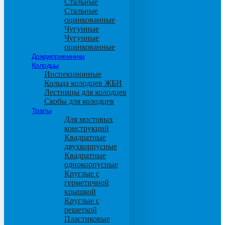
Стальные
Стальные
оцинкованные
Чугунные
Чугунные
оцинкованные
Дождеприемники
Колодцы
Инспекционные
Кольца колодцев ЖБИ
Лестницы для колодцев
Скобы для колодцев
Трапы
Для мостовых
конструкций
Квадратные
двухкорпусные
Квадратные
однокорпусные
Круглые с
герметичной
крышкой
Круглые с
решеткой
Пластиковые