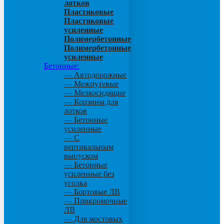
лотков
Пластиковые
Пластиковые
усиленные
Полимербетонные
Полимербетонные
усиленные
Бетонные:
— Автодорожные
— Межпутевые
— Мелкосидящие
— Корзины для
лотков
— Бетонные
усиленные
— С
вертикальным
выпуском
— Бетонные
усиленные без
уголка
— Бортовые ЛВ
— Прикромочные
ЛВ
— Для мостовых