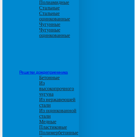
Полиамидные
Стальные
Стальные
оцинкованные
Чугунные
Чугунные
оцинкованные
Решетки дождеприемника
Бетонные
Из
высокопрочного
чугуна
Из нержавеющей
стали
Из оцинкованной
стали
Медные
Пластиковые
Полимербетонные