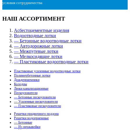
условия сотрудничества
НАШ АССОРТИМЕНТ
Асбестоцементные изделия
Водоотводные лотки
— Бетонные водоотводные лотки
— Автодорожные лотки
— Межпутевые лотки
— Мелкосидящие лотки
— Пластиковые водоотводные лотки
Пластиковые усиленные водоотводные лотки
Полимербетонные лотки
Дождеприемники
Колодцы
Люки канализационные
Пескоуловители
— Бетонные пескоуловители
— Усиленные пескоуловители
— Пластиковые пескоуловители
Решетки придверного поддона
Решетки водоприемные
— Бетонные
— Из нержавейки