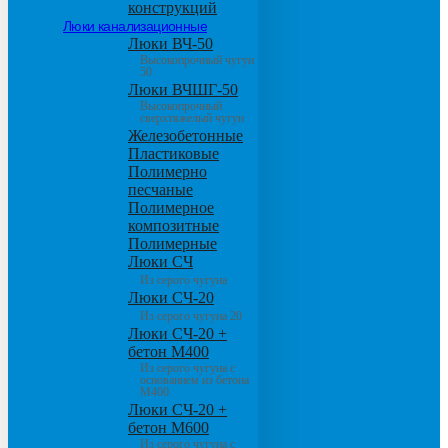
конструкций
Люки канализационные
Люки ВЧ-50
Высокопрочный чугун
50
Люки ВЧШГ-50
Высокопрочный
сверхтяжелый чугун
Железобетонные
Пластиковые
Полимерно
песчаные
Полимерное
композитные
Полимерные
Люки СЧ
Из серого чугуна
Люки СЧ-20
Из серого чугуна 20
Люки СЧ-20 +
бетон М400
Из серого чугуна с
основанием из бетона
М400
Люки СЧ-20 +
бетон М600
Из серого чугуна с