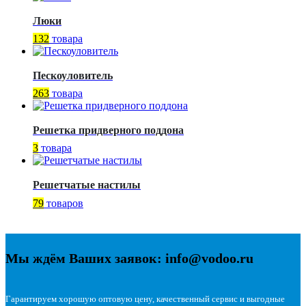
Люки
132
товара
Пескоуловитель
263
товара
Решетка придверного поддона
3
товара
Решетчатые настилы
79
товаров
Мы ждём Ваших заявок: info@vodoo.ru
Гарантируем хорошую оптовую цену, качественный сервис и выгодные