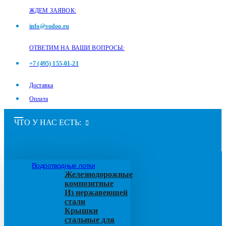
ЖДЕМ ЗАЯВОК:
info@vodoo.ru
ОТВЕТИМ НА ВАШИ ВОПРОСЫ:
+7 (495) 155-01-21
Доставка
Оплата
ЧТО У НАС ЕСТЬ:
Водоотводные лотки
Железнодорожные
композитные
Из нержавеющей
стали
Крышки
стальные для