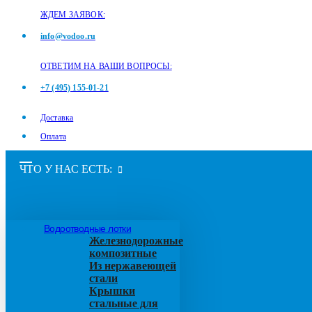
ЖДЕМ ЗАЯВОК:
info@vodoo.ru
ОТВЕТИМ НА ВАШИ ВОПРОСЫ:
+7 (495) 155-01-21
Доставка
Оплата
ЧТО У НАС ЕСТЬ:
Водоотводные лотки
Железнодорожные
композитные
Из нержавеющей
стали
Крышки
стальные для