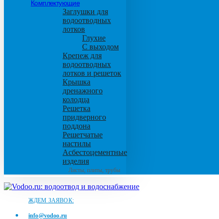
Комплектующие
Заглушки для
водоотводных
лотков
Глухие
С выходом
Крепеж для
водоотводных
лотков и решеток
Крышка
дренажного
колодца
Решетка
придверного
поддона
Решетчатые
настилы
Асбестоцементные
изделия
Листы, плиты, трубы
ЖДЕМ ЗАЯВОК:
info@vodoo.ru