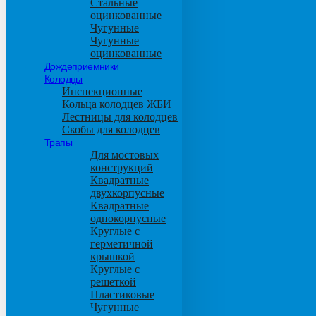
Стальные
оцинкованные
Чугунные
Чугунные
оцинкованные
Дождеприемники
Колодцы
Инспекционные
Кольца колодцев ЖБИ
Лестницы для колодцев
Скобы для колодцев
Трапы
Для мостовых
конструкций
Квадратные
двухкорпусные
Квадратные
однокорпусные
Круглые с
герметичной
крышкой
Круглые с
решеткой
Пластиковые
Чугунные