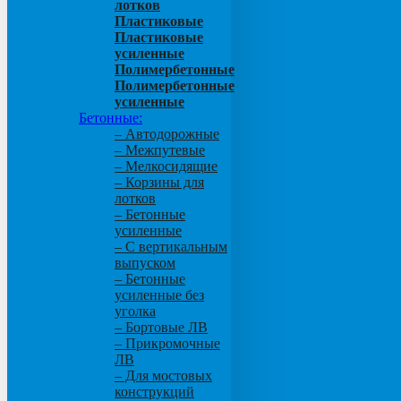
лотков
Пластиковые
Пластиковые
усиленные
Полимербетонные
Полимербетонные
усиленные
Бетонные:
– Автодорожные
– Межпутевые
– Мелкосидящие
– Корзины для
лотков
– Бетонные
усиленные
– С вертикальным
выпуском
– Бетонные
усиленные без
уголка
– Бортовые ЛВ
– Прикромочные
ЛВ
– Для мостовых
конструкций