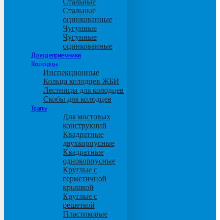
Стальные
Стальные
оцинкованные
Чугунные
Чугунные
оцинкованные
Дождеприемники
Колодцы
Инспекционные
Кольца колодцев ЖБИ
Лестницы для колодцев
Скобы для колодцев
Трапы
Для мостовых
конструкций
Квадратные
двухкорпусные
Квадратные
однокорпусные
Круглые с
герметичной
крышкой
Круглые с
решеткой
Пластиковые