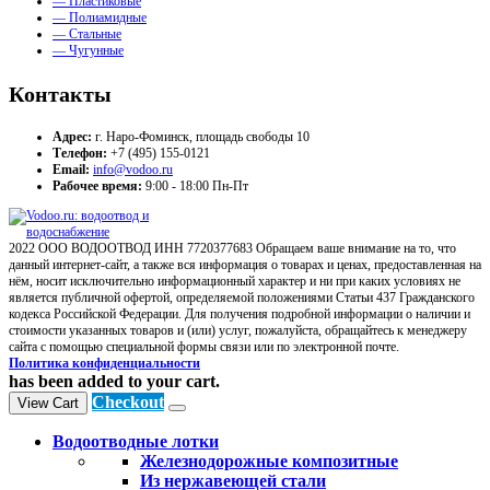
— Пластиковые
— Полиамидные
— Стальные
— Чугунные
Контакты
Адрес:
г. Наро-Фоминск, площадь свободы 10
Телефон:
+7 (495) 155-0121
Email:
info@vodoo.ru
Рабочее время:
9:00 - 18:00 Пн-Пт
2022 ООО ВОДООТВОД ИНН 7720377683 Обращаем ваше внимание на то, что
данный интернет-сайт, а также вся информация о товарах и ценах, предоставленная на
нём, носит исключительно информационный характер и ни при каких условиях не
является публичной офертой, определяемой положениями Статьи 437 Гражданского
кодекса Российской Федерации. Для получения подробной информации о наличии и
стоимости указанных товаров и (или) услуг, пожалуйста, обращайтесь к менеджеру
сайта с помощью специальной формы связи или по электронной почте.
Политика конфиденциальности
has been added to your cart.
Checkout
View Cart
Водоотводные лотки
Железнодорожные композитные
Из нержавеющей стали