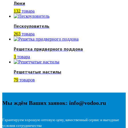
Люки
132
товара
Пескоуловитель
263
товара
Решетка придверного поддона
3
товара
Решетчатые настилы
79
товаров
Мы ждём Ваших заявок: info@vodoo.ru
Гарантируем хорошую оптовую цену, качественный сервис и выгодные
условия сотрудничества