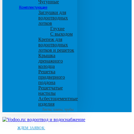
Чугунные
Комплектующие
Заглушки для
водоотводных
лотков
Глухие
С выходом
Крепеж для
водоотводных
лотков и решеток
Крышка
дренажного
колодца
Решетка
придверного
поддона
Решетчатые
настилы
Асбестоцементные
изделия
Листы, плиты, трубы
ЖДЕМ ЗАЯВОК: