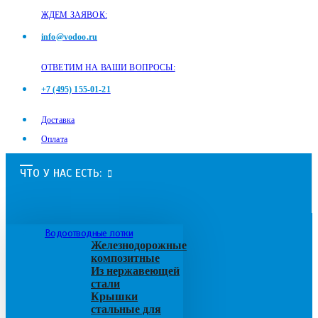
ЖДЕМ ЗАЯВОК:
info@vodoo.ru
ОТВЕТИМ НА ВАШИ ВОПРОСЫ:
+7 (495) 155-01-21
Доставка
Оплата
ЧТО У НАС ЕСТЬ:
Водоотводные лотки
Железнодорожные
композитные
Из нержавеющей
стали
Крышки
стальные для