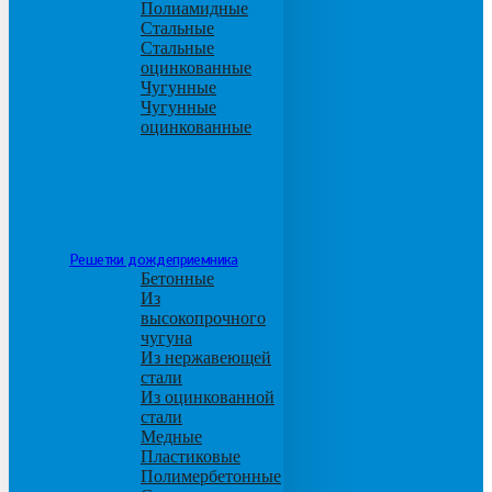
Полиамидные
Стальные
Стальные
оцинкованные
Чугунные
Чугунные
оцинкованные
Решетки дождеприемника
Бетонные
Из
высокопрочного
чугуна
Из нержавеющей
стали
Из оцинкованной
стали
Медные
Пластиковые
Полимербетонные