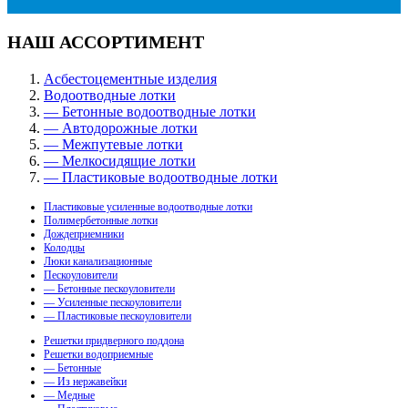
НАШ АССОРТИМЕНТ
Асбестоцементные изделия
Водоотводные лотки
— Бетонные водоотводные лотки
— Автодорожные лотки
— Межпутевые лотки
— Мелкосидящие лотки
— Пластиковые водоотводные лотки
Пластиковые усиленные водоотводные лотки
Полимербетонные лотки
Дождеприемники
Колодцы
Люки канализационные
Пескоуловители
— Бетонные пескоуловители
— Усиленные пескоуловители
— Пластиковые пескоуловители
Решетки придверного поддона
Решетки водоприемные
— Бетонные
— Из нержавейки
— Медные