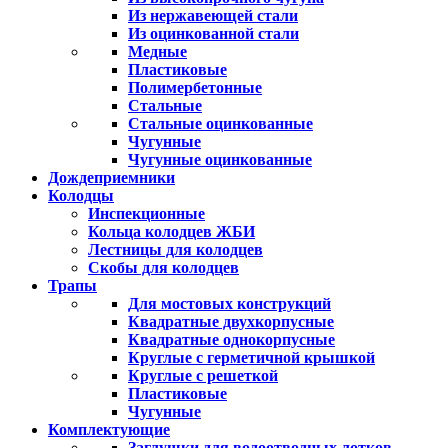
Из нержавеющей стали
Из оцинкованной стали
Медные
Пластиковые
Полимербетонные
Стальные
Стальные оцинкованные
Чугунные
Чугунные оцинкованные
Дождеприемники
Колодцы
Инспекционные
Кольца колодцев ЖБИ
Лестницы для колодцев
Скобы для колодцев
Трапы
Для мостовых конструкций
Квадратные двухкорпусные
Квадратные однокорпусные
Круглые с герметичной крышкой
Круглые с решеткой
Пластиковые
Чугунные
Комплектующие
Заглушки для водоотводных лотков