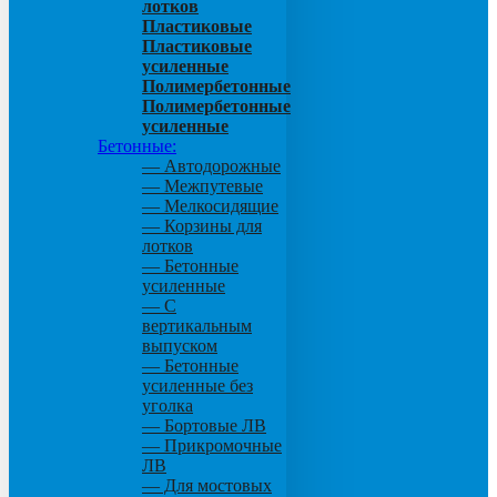
лотков
Пластиковые
Пластиковые
усиленные
Полимербетонные
Полимербетонные
усиленные
Бетонные:
— Автодорожные
— Межпутевые
— Мелкосидящие
— Корзины для
лотков
— Бетонные
усиленные
— С
вертикальным
выпуском
— Бетонные
усиленные без
уголка
— Бортовые ЛВ
— Прикромочные
ЛВ
— Для мостовых