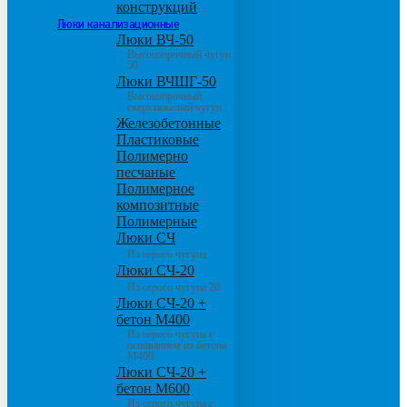
конструкций
Люки канализационные
Люки ВЧ-50
Высокопрочный чугун
50
Люки ВЧШГ-50
Высокопрочный
сверхтяжелый чугун
Железобетонные
Пластиковые
Полимерно
песчаные
Полимерное
композитные
Полимерные
Люки СЧ
Из серого чугуна
Люки СЧ-20
Из серого чугуна 20
Люки СЧ-20 +
бетон М400
Из серого чугуна с
основанием из бетона
М400
Люки СЧ-20 +
бетон М600
Из серого чугуна с