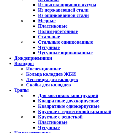
Из высокопрочного чугуна
Из нержавеющей стали
Из оцинкованной стали
Медные
Пластиковые
Полимербетонные
Стальные
Стальные оцинкованные
Чугунные
Чугунные оцинкованные
Дождеприемники
Колодцы
Инспекционные
Кольца колодцев ЖБИ
Лестницы для колодцев
Скобы для колодцев
Трапы
Для мостовых конструкций
Квадратные двухкорпусные
Квадратные однокорпусные
Круглые с герметичной крышкой
Круглые с решеткой
Пластиковые
Чугунные
Комплектующие