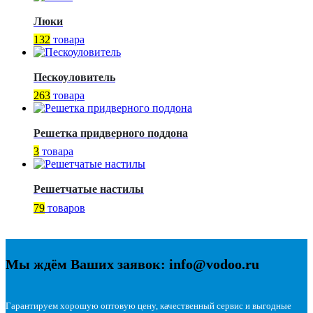
Люки
132
товара
Пескоуловитель
263
товара
Решетка придверного поддона
3
товара
Решетчатые настилы
79
товаров
Мы ждём Ваших заявок: info@vodoo.ru
Гарантируем хорошую оптовую цену, качественный сервис и выгодные