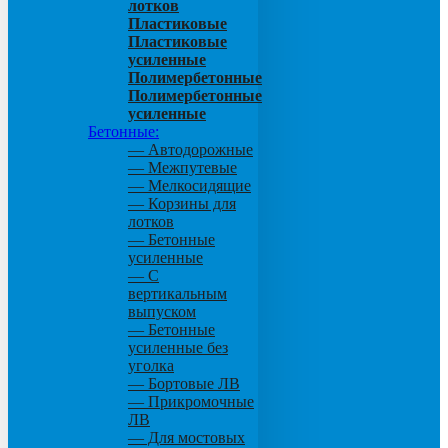
лотков
Пластиковые
Пластиковые
усиленные
Полимербетонные
Полимербетонные
усиленные
Бетонные:
— Автодорожные
— Межпутевые
— Мелкосидящие
— Корзины для
лотков
— Бетонные
усиленные
— С
вертикальным
выпуском
— Бетонные
усиленные без
уголка
— Бортовые ЛВ
— Прикромочные
ЛВ
— Для мостовых