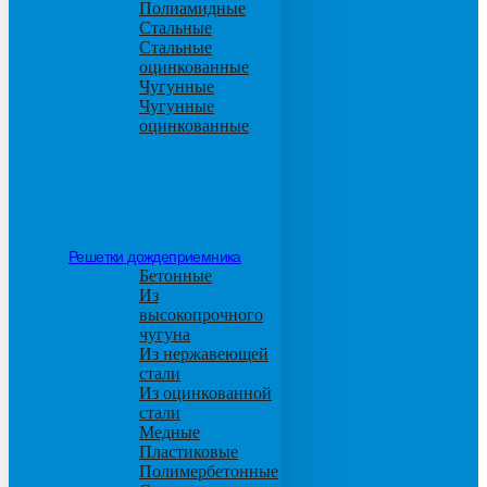
Полиамидные
Стальные
Стальные
оцинкованные
Чугунные
Чугунные
оцинкованные
Решетки дождеприемника
Бетонные
Из
высокопрочного
чугуна
Из нержавеющей
стали
Из оцинкованной
стали
Медные
Пластиковые
Полимербетонные