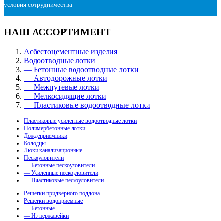
условия сотрудничества
НАШ АССОРТИМЕНТ
Асбестоцементные изделия
Водоотводные лотки
— Бетонные водоотводные лотки
— Автодорожные лотки
— Межпутевые лотки
— Мелкосидящие лотки
— Пластиковые водоотводные лотки
Пластиковые усиленные водоотводные лотки
Полимербетонные лотки
Дождеприемники
Колодцы
Люки канализационные
Пескоуловители
— Бетонные пескоуловители
— Усиленные пескоуловители
— Пластиковые пескоуловители
Решетки придверного поддона
Решетки водоприемные
— Бетонные
— Из нержавейки