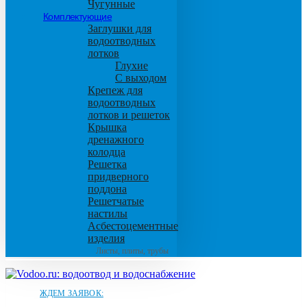
Чугунные
Комплектующие
Заглушки для
водоотводных
лотков
Глухие
С выходом
Крепеж для
водоотводных
лотков и решеток
Крышка
дренажного
колодца
Решетка
придверного
поддона
Решетчатые
настилы
Асбестоцементные
изделия
Листы, плиты, трубы
ЖДЕМ ЗАЯВОК: