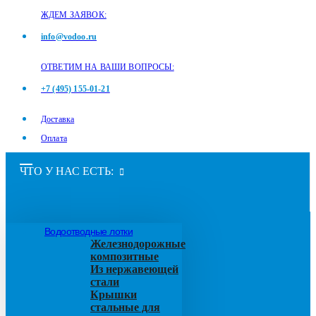
ЖДЕМ ЗАЯВОК:
info@vodoo.ru
ОТВЕТИМ НА ВАШИ ВОПРОСЫ:
+7 (495) 155-01-21
Доставка
Оплата
ЧТО У НАС ЕСТЬ:
Водоотводные лотки
Железнодорожные
композитные
Из нержавеющей
стали
Крышки
стальные для