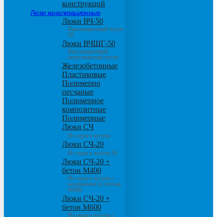
конструкций
Люки канализационные
Люки ВЧ-50
Высокопрочный чугун
50
Люки ВЧШГ-50
Высокопрочный
сверхтяжелый чугун
Железобетонные
Пластиковые
Полимерно
песчаные
Полимерное
композитные
Полимерные
Люки СЧ
Из серого чугуна
Люки СЧ-20
Из серого чугуна 20
Люки СЧ-20 +
бетон М400
Из серого чугуна с
основанием из бетона
М400
Люки СЧ-20 +
бетон М600
Из серого чугуна с