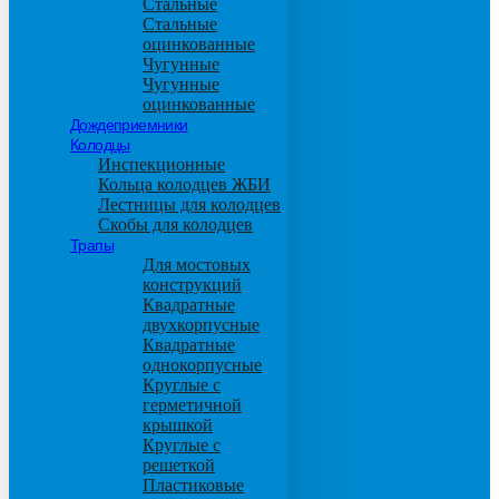
Стальные
Стальные
оцинкованные
Чугунные
Чугунные
оцинкованные
Дождеприемники
Колодцы
Инспекционные
Кольца колодцев ЖБИ
Лестницы для колодцев
Скобы для колодцев
Трапы
Для мостовых
конструкций
Квадратные
двухкорпусные
Квадратные
однокорпусные
Круглые с
герметичной
крышкой
Круглые с
решеткой
Пластиковые