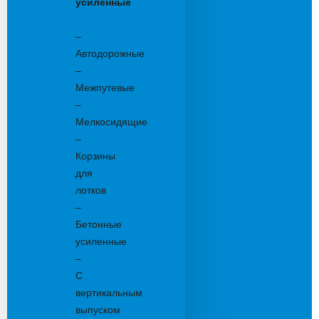
усиленные
Бетонные:
–
Автодорожные
–
Межпутевые
–
Мелкосидящие
–
Корзины
для
лотков
–
Бетонные
усиленные
–
С
вертикальным
выпуском