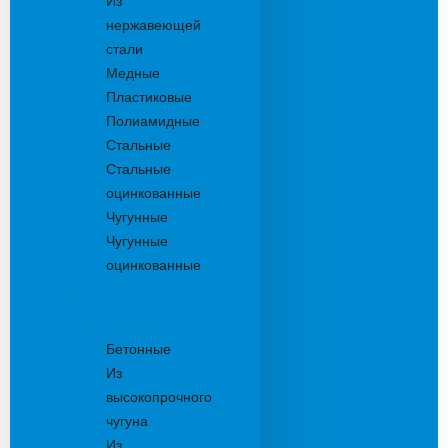
Из
нержавеющей
стали
Медные
Пластиковые
Полиамидные
Стальные
Стальные
оцинкованные
Чугунные
Чугунные
оцинкованные
Решетки
дождеприемника
Бетонные
Из
высокопрочного
чугуна
Из