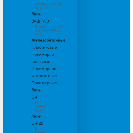
Высокопрочный
чугун 50
Люки
ВЧШГ-50
Высокопрочный
сверхтяжелый
чугун
Железобетонные
Пластиковые
Полимерно
песчаные
Полимерное
композитные
Полимерные
Люки
СЧ
Из
серого
чугуна
Люки
СЧ-20
Из
серого