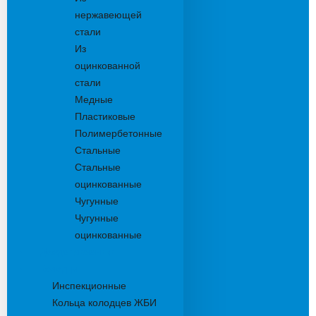
нержавеющей
стали
Из
оцинкованной
стали
Медные
Пластиковые
Полимербетонные
Стальные
Стальные
оцинкованные
Чугунные
Чугунные
оцинкованные
Дождеприемники
Колодцы
Инспекционные
Кольца колодцев ЖБИ