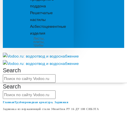
поддона
Решетчатые
настилы
Асбестоцементные
изделия
Листы,
плиты,
трубы
Search
Search
Главная
Трубопроводная арматура
,
Задвижки
Задвижка из нержавеющей стали 30нж41нж РУ 16 ДУ 100 СИБЗТА
ЗАДВИЖКА ИЗ