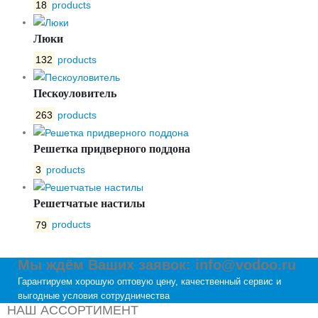
18
products
Люки
132
products
Пескоуловитель
263
products
Решетка придверного поддона
3
products
Решетчатые настилы
79
products
Мы ждём Ваших заявок: info@vodoo.ru
Гарантируем хорошую оптовую цену, качественный сервис и
выгодные условия сотрудничества
НАШ АССОРТИМЕНТ