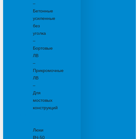
–
Бетонные
усиленные
без
уголка
–
Бортовые
ЛВ
–
Прикромочные
ЛВ
–
Для
мостовых
конструкций
Люки
канализационные
Люки
ВЧ-50