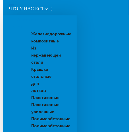
ЧТО У НАС ЕСТЬ:
Водоотводные
лотки
Железнодорожные
композитные
Из
нержавеющей
стали
Крышки
стальные
для
лотков
Пластиковые
Пластиковые
усиленные
Полимербетонные
Полимербетонные