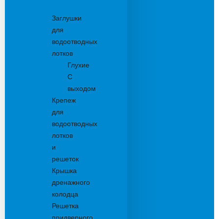
Комплектующие
Заглушки
для
водоотводных
лотков
Глухие
С
выходом
Крепеж
для
водоотводных
лотков
и
решеток
Крышка
дренажного
колодца
Решетка
придверного