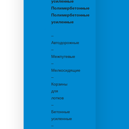
усиленные
Полимербетонные
Полимербетонные
усиленные
Бетонные:
–
Автодорожные
–
Межпутевые
–
Мелкосидящие
–
Корзины
для
лотков
–
Бетонные
усиленные
–