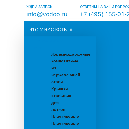
ЖДЕМ ЗАЯВОК:
ОТВЕТИМ НА ВАШИ ВОПРО
info@vodoo.ru
+7 (495) 155-01-
ЧТО У НАС ЕСТЬ:
Водоотводные
лотки
Железнодорожные
композитные
Из
нержавеющей
стали
Крышки
стальные
для
лотков
Пластиковые
Пластиковые