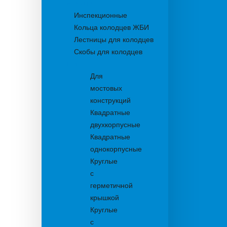
Колодцы
Инспекционные
Кольца колодцев ЖБИ
Лестницы для колодцев
Скобы для колодцев
Трапы
Для
мостовых
конструкций
Квадратные
двухкорпусные
Квадратные
однокорпусные
Круглые
с
герметичной
крышкой
Круглые
с