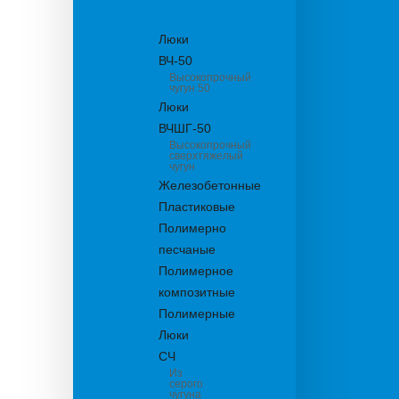
канализационные
Люки
ВЧ-50
Высокопрочный
чугун 50
Люки
ВЧШГ-50
Высокопрочный
сверхтяжелый
чугун
Железобетонные
Пластиковые
Полимерно
песчаные
Полимерное
композитные
Полимерные
Люки
СЧ
Из
серого
чугуна