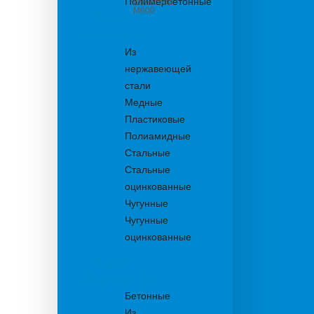
Полимербетонные
из бетона
М600
Решетки
водоприемные
Из
нержавеющей
стали
Медные
Пластиковые
Полиамидные
Стальные
Стальные
оцинкованные
Чугунные
Чугунные
оцинкованные
Решетки
дождеприемника
Бетонные
Из