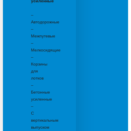
усиленные
Бетонные:
–
Автодорожные
–
Межпутевые
–
Мелкосидящие
–
Корзины
для
лотков
–
Бетонные
усиленные
–
С
вертикальным
выпуском