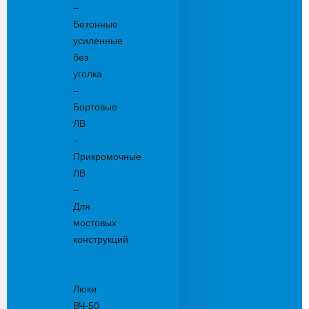
–
Бетонные
усиленные
без
уголка
–
Бортовые
ЛВ
–
Прикромочные
ЛВ
–
Для
мостовых
конструкций
Люки
канализационные
Люки
ВЧ-50