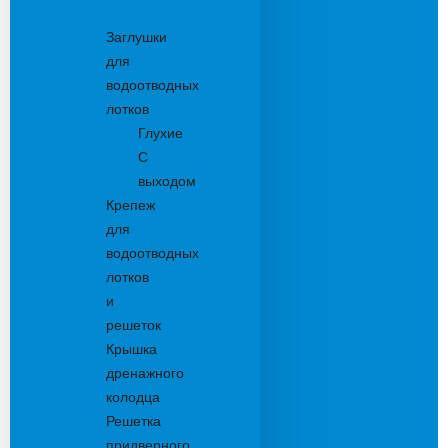
Комплектующие
Заглушки
для
водоотводных
лотков
Глухие
С
выходом
Крепеж
для
водоотводных
лотков
и
решеток
Крышка
дренажного
колодца
Решетка
придверного