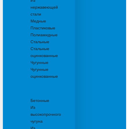
Из
нержавеющей
стали
Медные
Пластиковые
Полиамидные
Стальные
Стальные
оцинкованные
Чугунные
Чугунные
оцинкованные
Решетки
дождеприемника
Бетонные
Из
высокопрочного
чугуна
Из