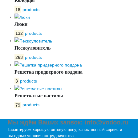
Колодцы
18
products
Люки
132
products
Пескоуловитель
263
products
Решетка придверного поддона
3
products
Решетчатые настилы
79
products
Мы ждём Ваших заявок: info@vodoo.ru
Гарантируем хорошую оптовую цену, качественный сервис и
выгодные условия сотрудничества