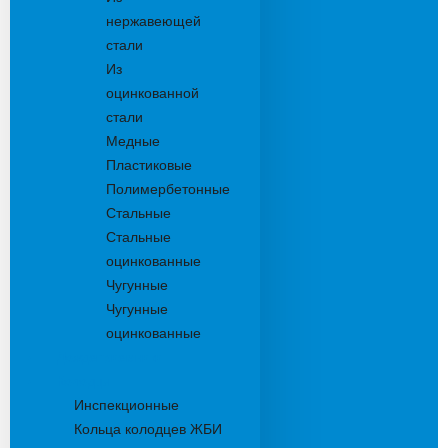
нержавеющей
стали
Из
оцинкованной
стали
Медные
Пластиковые
Полимербетонные
Стальные
Стальные
оцинкованные
Чугунные
Чугунные
оцинкованные
Дождеприемники
Колодцы
Инспекционные
Кольца колодцев ЖБИ