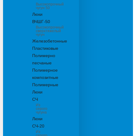
Высокопрочный
чугун 50
Люки
ВЧШГ-50
Высокопрочный
сверхтяжелый
чугун
Железобетонные
Пластиковые
Полимерно
песчаные
Полимерное
композитные
Полимерные
Люки
СЧ
Из
серого
чугуна
Люки
СЧ-20
Из
серого