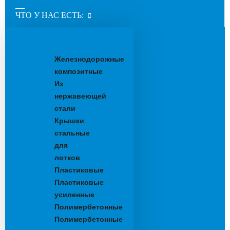
ЧТО У НАС ЕСТЬ:
Водоотводные
лотки
Железнодорожные
композитные
Из
нержавеющей
стали
Крышки
стальные
для
лотков
Пластиковые
Пластиковые
усиленные
Полимербетонные
Полимербетонные