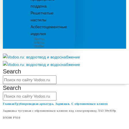
поддона
Решетчатые
настилы
Асбестоцементные
изделия
Листы,
плиты,
трубы
Search
Search
Главная
Трубопроводная арматура
,
Задвижки
,
С обрезиненным клином
Задвижка чугунная с обрезиненным клином под электропривод ЛАЗ 30ч939р
DN300 PN10
ЗАДВИЖКА ЧУГУННАЯ С