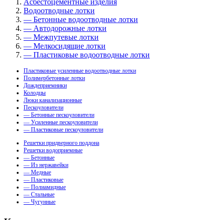
Асбестоцементные изделия
Водоотводные лотки
— Бетонные водоотводные лотки
— Автодорожные лотки
— Межпутевые лотки
— Мелкосидящие лотки
— Пластиковые водоотводные лотки
Пластиковые усиленные водоотводные лотки
Полимербетонные лотки
Дождеприемники
Колодцы
Люки канализационные
Пескоуловители
— Бетонные пескоуловители
— Усиленные пескоуловители
— Пластиковые пескоуловители
Решетки придверного поддона
Решетки водоприемные
— Бетонные
— Из нержавейки
— Медные
— Пластиковые
— Полиамидные
— Стальные
— Чугунные