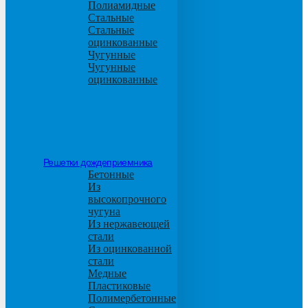
Полиамидные
Стальные
Стальные
оцинкованные
Чугунные
Чугунные
оцинкованные
Решетки дождеприемника
Бетонные
Из
высокопрочного
чугуна
Из нержавеющей
стали
Из оцинкованной
стали
Медные
Пластиковые
Полимербетонные