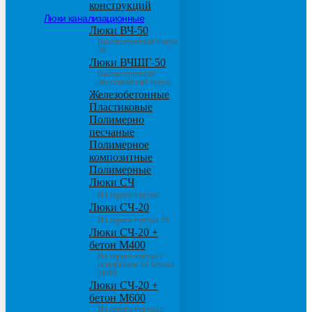
конструкций
Люки канализационные
Люки ВЧ-50
Высокопрочный чугун
50
Люки ВЧШГ-50
Высокопрочный
сверхтяжелый чугун
Железобетонные
Пластиковые
Полимерно
песчаные
Полимерное
композитные
Полимерные
Люки СЧ
Из серого чугуна
Люки СЧ-20
Из серого чугуна 20
Люки СЧ-20 +
бетон М400
Из серого чугуна с
основанием из бетона
М400
Люки СЧ-20 +
бетон М600
Из серого чугуна с