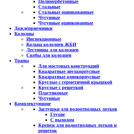
Полимербетонные
Стальные
Стальные оцинкованные
Чугунные
Чугунные оцинкованные
Дождеприемники
Колодцы
Инспекционные
Кольца колодцев ЖБИ
Лестницы для колодцев
Скобы для колодцев
Трапы
Для мостовых конструкций
Квадратные двухкорпусные
Квадратные однокорпусные
Круглые с герметичной крышкой
Круглые с решеткой
Пластиковые
Чугунные
Комплектующие
Заглушки для водоотводных лотков
Глухие
С выходом
Крепеж для водоотводных лотков и
решеток