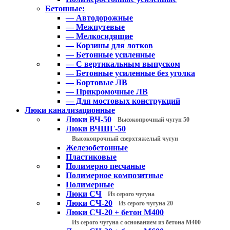
Бетонные:
— Автодорожные
— Межпутевые
— Мелкосидящие
— Корзины для лотков
— Бетонные усиленные
— С вертикальным выпуском
— Бетонные усиленные без уголка
— Бортовые ЛВ
— Прикромочные ЛВ
— Для мостовых конструкций
Люки канализационные
Люки ВЧ-50
Высокопрочный чугун 50
Люки ВЧШГ-50
Высокопрочный сверхтяжелый чугун
Железобетонные
Пластиковые
Полимерно песчаные
Полимерное композитные
Полимерные
Люки СЧ
Из серого чугуна
Люки СЧ-20
Из серого чугуна 20
Люки СЧ-20 + бетон М400
Из серого чугуна с основанием из бетона М400