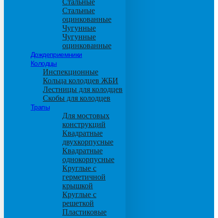
Стальные
Стальные
оцинкованные
Чугунные
Чугунные
оцинкованные
Дождеприемники
Колодцы
Инспекционные
Кольца колодцев ЖБИ
Лестницы для колодцев
Скобы для колодцев
Трапы
Для мостовых
конструкций
Квадратные
двухкорпусные
Квадратные
однокорпусные
Круглые с
герметичной
крышкой
Круглые с
решеткой
Пластиковые