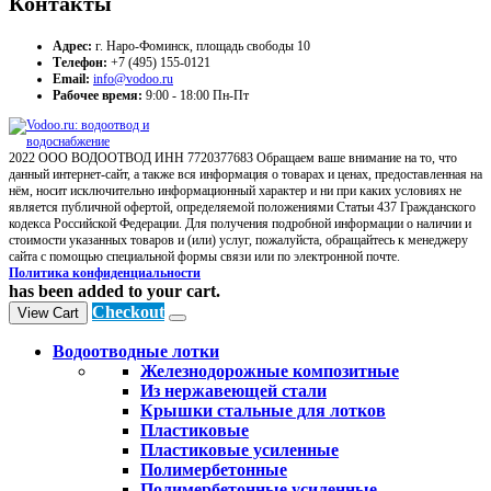
Контакты
Адрес:
г. Наро-Фоминск, площадь свободы 10
Телефон:
+7 (495) 155-0121
Email:
info@vodoo.ru
Рабочее время:
9:00 - 18:00 Пн-Пт
2022 ООО ВОДООТВОД ИНН 7720377683 Обращаем ваше внимание на то, что
данный интернет-сайт, а также вся информация о товарах и ценах, предоставленная на
нём, носит исключительно информационный характер и ни при каких условиях не
является публичной офертой, определяемой положениями Статьи 437 Гражданского
кодекса Российской Федерации. Для получения подробной информации о наличии и
стоимости указанных товаров и (или) услуг, пожалуйста, обращайтесь к менеджеру
сайта с помощью специальной формы связи или по электронной почте.
Политика конфиденциальности
has been added to your cart.
Checkout
View Cart
Водоотводные лотки
Железнодорожные композитные
Из нержавеющей стали
Крышки стальные для лотков
Пластиковые
Пластиковые усиленные
Полимербетонные
Полимербетонные усиленные