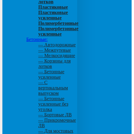
лотков
Пластиковые
Пластиковые
усиленные
Полимербетонные
Полимербетонные
усиленные
Бетонные:
— Автодорожные
— Межпутевые
— Мелкосидящие
— Корзины для
лотков
— Бетонные
усиленные
— С
вертикальным
выпуском
— Бетонные
усиленные без
уголка
— Бортовые ЛВ
— Прикромочные
ЛВ
— Для мостовых