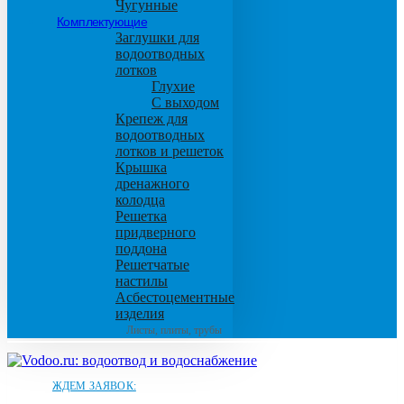
Чугунные
Комплектующие
Заглушки для
водоотводных
лотков
Глухие
С выходом
Крепеж для
водоотводных
лотков и решеток
Крышка
дренажного
колодца
Решетка
придверного
поддона
Решетчатые
настилы
Асбестоцементные
изделия
Листы, плиты, трубы
ЖДЕМ ЗАЯВОК: