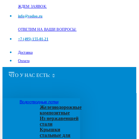
ЖДЕМ ЗАЯВОК:
info@vodoo.ru
ОТВЕТИМ НА ВАШИ ВОПРОСЫ:
+7 (495) 155-01-21
Доставка
Оплата
ЧТО У НАС ЕСТЬ:
Водоотводные лотки
Железнодорожные
композитные
Из нержавеющей
стали
Крышки
стальные для