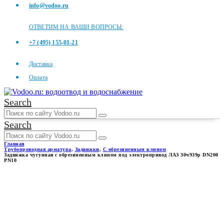
info@vodoo.ru
ОТВЕТИМ НА ВАШИ ВОПРОСЫ:
+7 (495) 155-01-21
Доставка
Оплата
Search
Search
Главная
Трубопроводная арматура
,
Задвижки
,
С обрезиненным клином
Задвижка чугунная с обрезиненным клином под электропривод ЛАЗ 30ч939р DN200
PN10
ЗАДВИЖКА ЧУГУННАЯ С
ОБРЕЗИНЕННЫМ КЛИНОМ
ПОД ЭЛЕКТРОПРИВОД ЛАЗ
30Ч939Р DN200 PN10