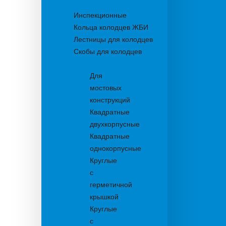
Колодцы
Инспекционные
Кольца колодцев ЖБИ
Лестницы для колодцев
Скобы для колодцев
Трапы
Для
мостовых
конструкций
Квадратные
двухкорпусные
Квадратные
однокорпусные
Круглые
с
герметичной
крышкой
Круглые
с