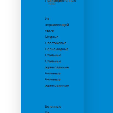
Полимербетонные
из бетона
М600
Решетки
водоприемные
Из
нержавеющей
стали
Медные
Пластиковые
Полиамидные
Стальные
Стальные
оцинкованные
Чугунные
Чугунные
оцинкованные
Решетки
дождеприемника
Бетонные
Из