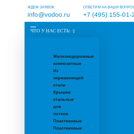
ЖДЕМ ЗАЯВОК:
ОТВЕТИМ НА ВАШИ ВОПРО
info@vodoo.ru
+7 (495) 155-01-
ЧТО У НАС ЕСТЬ:
Водоотводные
лотки
Железнодорожные
композитные
Из
нержавеющей
стали
Крышки
стальные
для
лотков
Пластиковые
Пластиковые