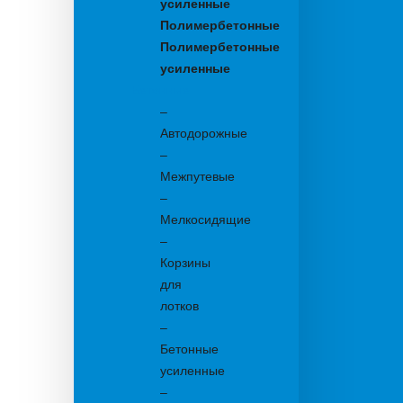
усиленные
Полимербетонные
Полимербетонные
усиленные
Бетонные:
–
Автодорожные
–
Межпутевые
–
Мелкосидящие
–
Корзины
для
лотков
–
Бетонные
усиленные
–