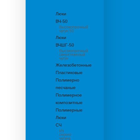
канализационные
Люки
ВЧ-50
Высокопрочный
чугун 50
Люки
ВЧШГ-50
Высокопрочный
сверхтяжелый
чугун
Железобетонные
Пластиковые
Полимерно
песчаные
Полимерное
композитные
Полимерные
Люки
СЧ
Из
серого
чугуна