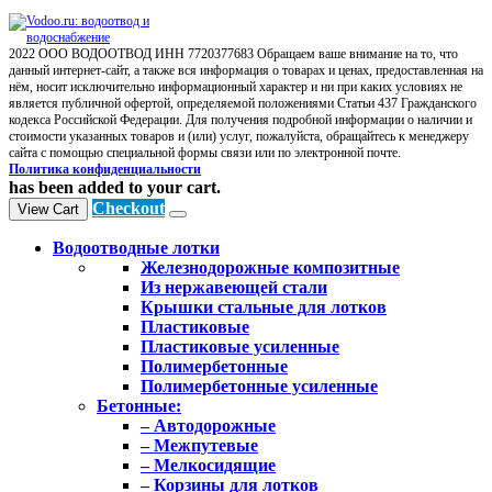
2022 ООО ВОДООТВОД ИНН 7720377683 Обращаем ваше внимание на то, что
данный интернет-сайт, а также вся информация о товарах и ценах, предоставленная на
нём, носит исключительно информационный характер и ни при каких условиях не
является публичной офертой, определяемой положениями Статьи 437 Гражданского
кодекса Российской Федерации. Для получения подробной информации о наличии и
стоимости указанных товаров и (или) услуг, пожалуйста, обращайтесь к менеджеру
сайта с помощью специальной формы связи или по электронной почте.
Политика конфиденциальности
has been added to your cart.
Checkout
View Cart
Водоотводные лотки
Железнодорожные композитные
Из нержавеющей стали
Крышки стальные для лотков
Пластиковые
Пластиковые усиленные
Полимербетонные
Полимербетонные усиленные
Бетонные:
– Автодорожные
– Межпутевые
– Мелкосидящие
– Корзины для лотков