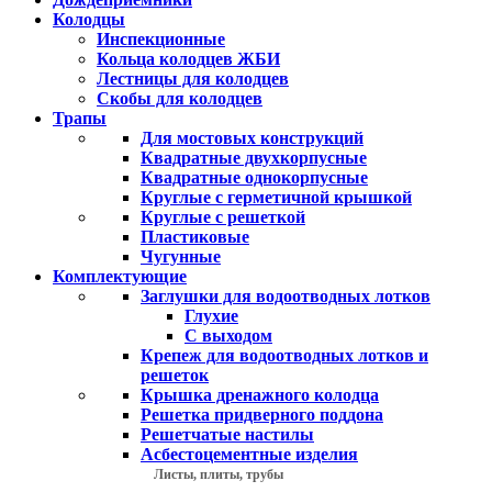
Колодцы
Инспекционные
Кольца колодцев ЖБИ
Лестницы для колодцев
Скобы для колодцев
Трапы
Для мостовых конструкций
Квадратные двухкорпусные
Квадратные однокорпусные
Круглые с герметичной крышкой
Круглые с решеткой
Пластиковые
Чугунные
Комплектующие
Заглушки для водоотводных лотков
Глухие
С выходом
Крепеж для водоотводных лотков и
решеток
Крышка дренажного колодца
Решетка придверного поддона
Решетчатые настилы
Асбестоцементные изделия
Листы, плиты, трубы