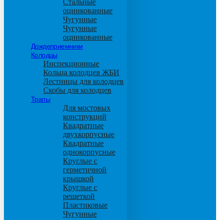
Стальные
оцинкованные
Чугунные
Чугунные
оцинкованные
Дождеприемники
Колодцы
Инспекционные
Кольца колодцев ЖБИ
Лестницы для колодцев
Скобы для колодцев
Трапы
Для мостовых
конструкций
Квадратные
двухкорпусные
Квадратные
однокорпусные
Круглые с
герметичной
крышкой
Круглые с
решеткой
Пластиковые
Чугунные