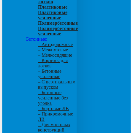
лотков
Пластиковые
Пластиковые
усиленные
Полимербетонные
Полимербетонные
усиленные
Бетонные:
– Автодорожные
– Межпутевые
– Мелкосидящие
– Корзины для
лотков
– Бетонные
усиленные
– С вертикальным
выпуском
– Бетонные
усиленные без
уголка
– Бортовые ЛВ
– Прикромочные
ЛВ
– Для мостовых
конструкций