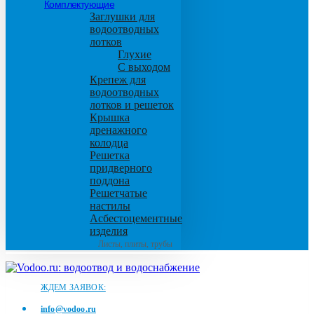
Комплектующие
Заглушки для
водоотводных
лотков
Глухие
С выходом
Крепеж для
водоотводных
лотков и решеток
Крышка
дренажного
колодца
Решетка
придверного
поддона
Решетчатые
настилы
Асбестоцементные
изделия
Листы, плиты, трубы
ЖДЕМ ЗАЯВОК:
info@vodoo.ru