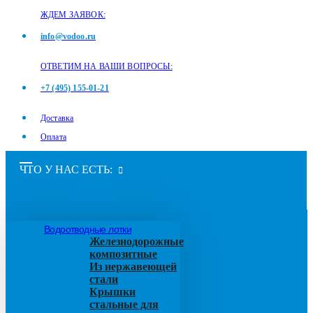
ЖДЕМ ЗАЯВОК:
info@vodoo.ru
ОТВЕТИМ НА ВАШИ ВОПРОСЫ:
+7 (495) 155-01-21
Доставка
Оплата
ЧТО У НАС ЕСТЬ:
Водоотводные лотки
Железнодорожные
композитные
Из нержавеющей
стали
Крышки
стальные для