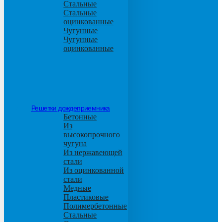
Стальные
Стальные
оцинкованные
Чугунные
Чугунные
оцинкованные
Решетки дождеприемника
Бетонные
Из
высокопрочного
чугуна
Из нержавеющей
стали
Из оцинкованной
стали
Медные
Пластиковые
Полимербетонные
Стальные