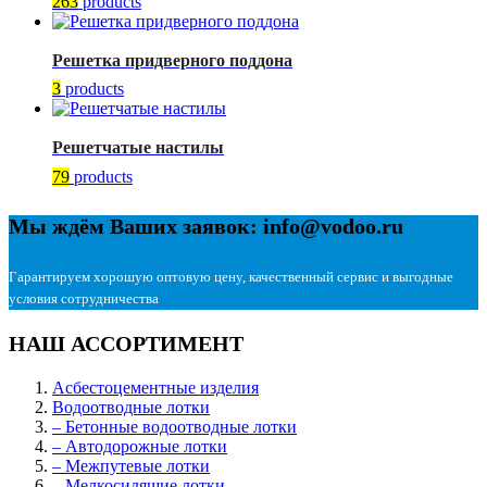
263
products
Решетка придверного поддона
3
products
Решетчатые настилы
79
products
Мы ждём Ваших заявок: info@vodoo.ru
Гарантируем хорошую оптовую цену, качественный сервис и выгодные
условия сотрудничества
НАШ АССОРТИМЕНТ
Асбестоцементные изделия
Водоотводные лотки
– Бетонные водоотводные лотки
– Автодорожные лотки
– Межпутевые лотки
– Мелкосидящие лотки