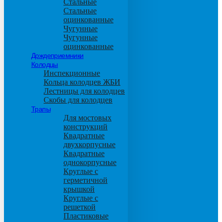
Стальные
Стальные
оцинкованные
Чугунные
Чугунные
оцинкованные
Дождеприемники
Колодцы
Инспекционные
Кольца колодцев ЖБИ
Лестницы для колодцев
Скобы для колодцев
Трапы
Для мостовых
конструкций
Квадратные
двухкорпусные
Квадратные
однокорпусные
Круглые с
герметичной
крышкой
Круглые с
решеткой
Пластиковые