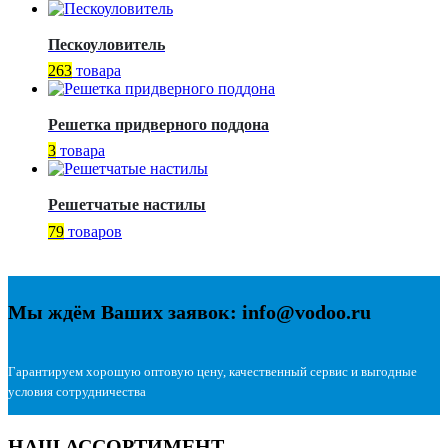
Пескоуловитель
263
товара
Решетка придверного поддона
3
товара
Решетчатые настилы
79
товаров
Мы ждём Ваших заявок: info@vodoo.ru
Гарантируем хорошую оптовую цену, качественный сервис и выгодные
условия сотрудничества
НАШ АССОРТИМЕНТ