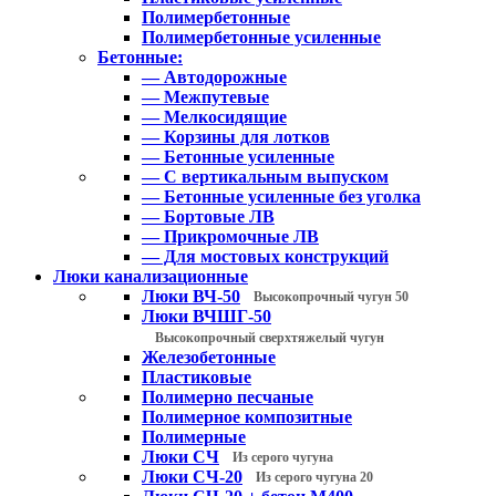
Полимербетонные
Полимербетонные усиленные
Бетонные:
— Автодорожные
— Межпутевые
— Мелкосидящие
— Корзины для лотков
— Бетонные усиленные
— С вертикальным выпуском
— Бетонные усиленные без уголка
— Бортовые ЛВ
— Прикромочные ЛВ
— Для мостовых конструкций
Люки канализационные
Люки ВЧ-50
Высокопрочный чугун 50
Люки ВЧШГ-50
Высокопрочный сверхтяжелый чугун
Железобетонные
Пластиковые
Полимерно песчаные
Полимерное композитные
Полимерные
Люки СЧ
Из серого чугуна
Люки СЧ-20
Из серого чугуна 20