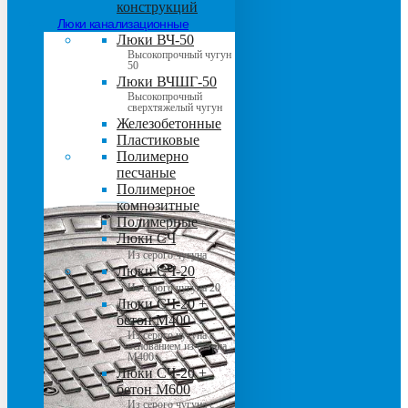
конструкций
Люки канализационные
Люки ВЧ-50
Высокопрочный чугун
50
Люки ВЧШГ-50
Высокопрочный
сверхтяжелый чугун
Железобетонные
Пластиковые
Полимерно
песчаные
Полимерное
композитные
Полимерные
Люки СЧ
Из серого чугуна
Люки СЧ-20
Из серого чугуна 20
Люки СЧ-20 +
бетон М400
Из серого чугуна с
основанием из бетона
М400
Люки СЧ-20 +
бетон М600
Из серого чугуна с