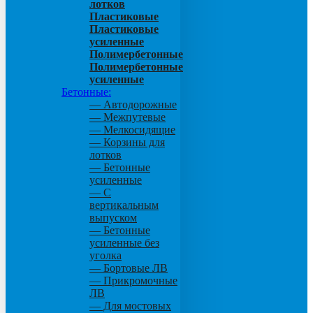
лотков
Пластиковые
Пластиковые
усиленные
Полимербетонные
Полимербетонные
усиленные
Бетонные:
— Автодорожные
— Межпутевые
— Мелкосидящие
— Корзины для
лотков
— Бетонные
усиленные
— С
вертикальным
выпуском
— Бетонные
усиленные без
уголка
— Бортовые ЛВ
— Прикромочные
ЛВ
— Для мостовых