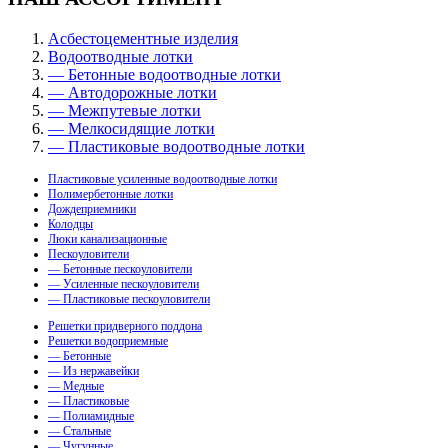
Асбестоцементные изделия
Водоотводные лотки
— Бетонные водоотводные лотки
— Автодорожные лотки
— Межпутевые лотки
— Мелкосидящие лотки
— Пластиковые водоотводные лотки
Пластиковые усиленные водоотводные лотки
Полимербетонные лотки
Дождеприемники
Колодцы
Люки канализационные
Пескоуловители
— Бетонные пескоуловители
— Усиленные пескоуловители
— Пластиковые пескоуловители
Решетки придверного поддона
Решетки водоприемные
— Бетонные
— Из нержавейки
— Медные
— Пластиковые
— Полиамидные
— Стальные
— Чугунные