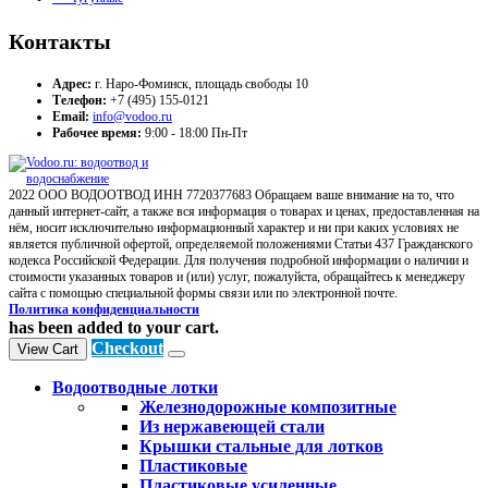
Контакты
Адрес:
г. Наро-Фоминск, площадь свободы 10
Телефон:
+7 (495) 155-0121
Email:
info@vodoo.ru
Рабочее время:
9:00 - 18:00 Пн-Пт
2022 ООО ВОДООТВОД ИНН 7720377683 Обращаем ваше внимание на то, что
данный интернет-сайт, а также вся информация о товарах и ценах, предоставленная на
нём, носит исключительно информационный характер и ни при каких условиях не
является публичной офертой, определяемой положениями Статьи 437 Гражданского
кодекса Российской Федерации. Для получения подробной информации о наличии и
стоимости указанных товаров и (или) услуг, пожалуйста, обращайтесь к менеджеру
сайта с помощью специальной формы связи или по электронной почте.
Политика конфиденциальности
has been added to your cart.
Checkout
View Cart
Водоотводные лотки
Железнодорожные композитные
Из нержавеющей стали
Крышки стальные для лотков
Пластиковые
Пластиковые усиленные