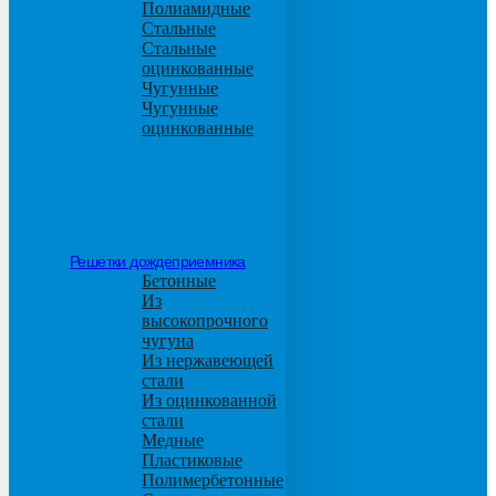
Полиамидные
Стальные
Стальные
оцинкованные
Чугунные
Чугунные
оцинкованные
Решетки дождеприемника
Бетонные
Из
высокопрочного
чугуна
Из нержавеющей
стали
Из оцинкованной
стали
Медные
Пластиковые
Полимербетонные