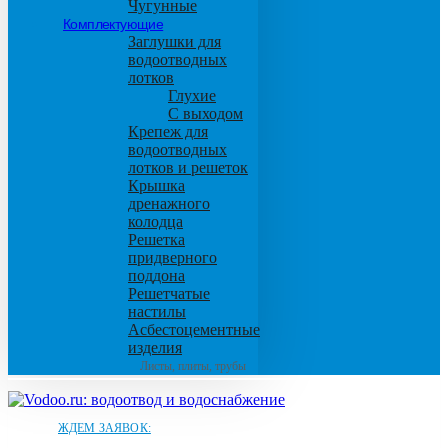
Чугунные
Комплектующие
Заглушки для
водоотводных
лотков
Глухие
С выходом
Крепеж для
водоотводных
лотков и решеток
Крышка
дренажного
колодца
Решетка
придверного
поддона
Решетчатые
настилы
Асбестоцементные
изделия
Листы, плиты, трубы
ЖДЕМ ЗАЯВОК: