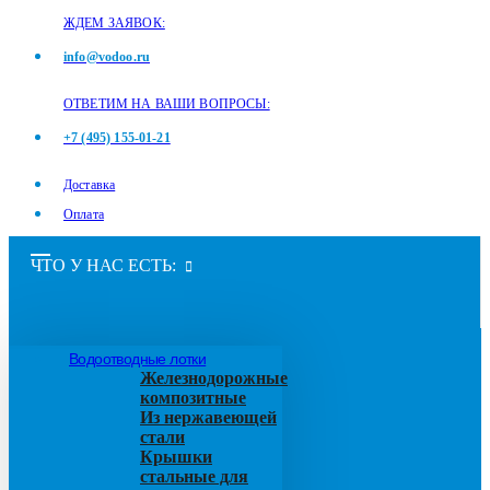
ЖДЕМ ЗАЯВОК:
info@vodoo.ru
ОТВЕТИМ НА ВАШИ ВОПРОСЫ:
+7 (495) 155-01-21
Доставка
Оплата
ЧТО У НАС ЕСТЬ:
Водоотводные лотки
Железнодорожные
композитные
Из нержавеющей
стали
Крышки
стальные для