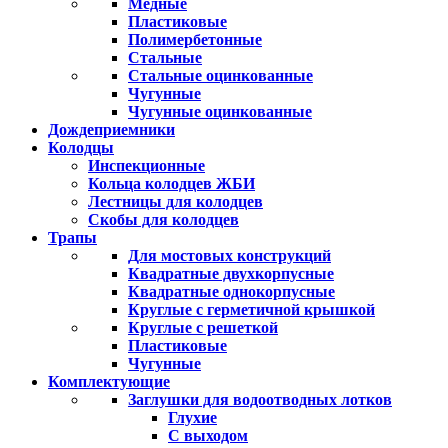
Медные
Пластиковые
Полимербетонные
Стальные
Стальные оцинкованные
Чугунные
Чугунные оцинкованные
Дождеприемники
Колодцы
Инспекционные
Кольца колодцев ЖБИ
Лестницы для колодцев
Скобы для колодцев
Трапы
Для мостовых конструкций
Квадратные двухкорпусные
Квадратные однокорпусные
Круглые с герметичной крышкой
Круглые с решеткой
Пластиковые
Чугунные
Комплектующие
Заглушки для водоотводных лотков
Глухие
С выходом