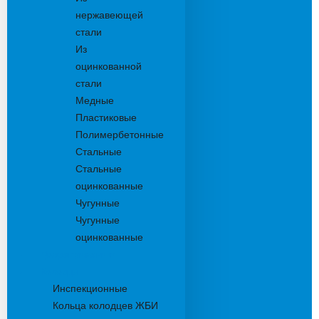
нержавеющей
стали
Из
оцинкованной
стали
Медные
Пластиковые
Полимербетонные
Стальные
Стальные
оцинкованные
Чугунные
Чугунные
оцинкованные
Дождеприемники
Колодцы
Инспекционные
Кольца колодцев ЖБИ