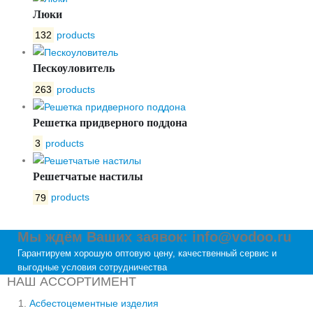
Люки
132
products
Пескоуловитель
263
products
Решетка придверного поддона
3
products
Решетчатые настилы
79
products
Мы ждём Ваших заявок: info@vodoo.ru
Гарантируем хорошую оптовую цену, качественный сервис и
выгодные условия сотрудничества
НАШ АССОРТИМЕНТ
Асбестоцементные изделия