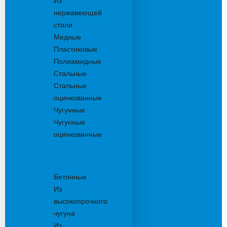
Из
нержавеющей
стали
Медные
Пластиковые
Полиамидные
Стальные
Стальные
оцинкованные
Чугунные
Чугунные
оцинкованные
Решетки
дождеприемника
Бетонные
Из
высокопрочного
чугуна
Из