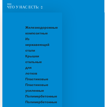
ЧТО У НАС ЕСТЬ:
Водоотводные
лотки
Железнодорожные
композитные
Из
нержавеющей
стали
Крышки
стальные
для
лотков
Пластиковые
Пластиковые
усиленные
Полимербетонные
Полимербетонные