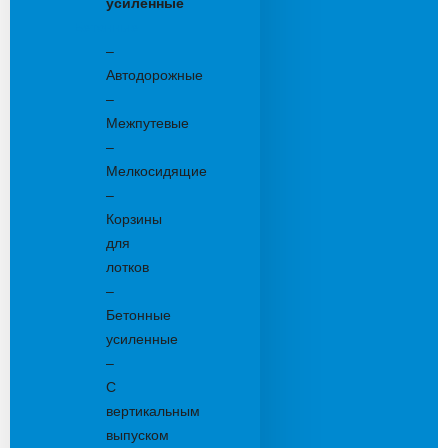
усиленные
Бетонные:
–
Автодорожные
–
Межпутевые
–
Мелкосидящие
–
Корзины
для
лотков
–
Бетонные
усиленные
–
С
вертикальным
выпуском