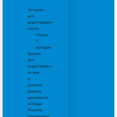
Комплектующие
Заглушки
для
водоотводных
лотков
Глухие
С
выходом
Крепеж
для
водоотводных
лотков
и
решеток
Крышка
дренажного
колодца
Решетка
придверного