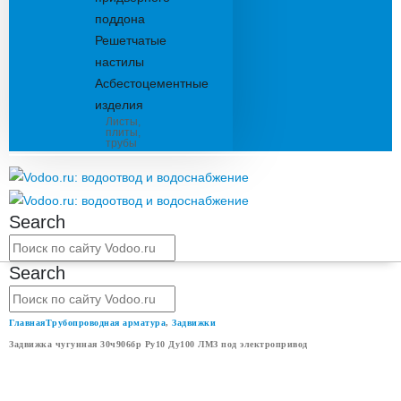
поддона
Решетчатые
настилы
Асбестоцементные
изделия
Листы,
плиты,
трубы
Search
Search
Главная
Трубопроводная арматура
,
Задвижки
Задвижка чугунная 30ч906бр Ру10 Ду100 ЛМЗ под электропривод
ЗАДВИЖКА ЧУГУННАЯ