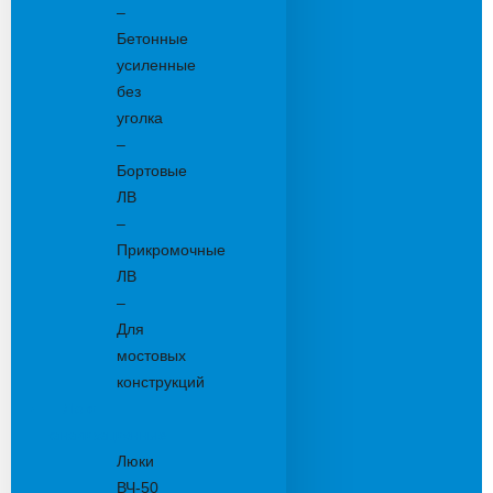
–
Бетонные
усиленные
без
уголка
–
Бортовые
ЛВ
–
Прикромочные
ЛВ
–
Для
мостовых
конструкций
Люки
канализационные
Люки
ВЧ-50