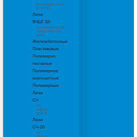
Высокопрочный
чугун 50
Люки
ВЧШГ-50
Высокопрочный
сверхтяжелый
чугун
Железобетонные
Пластиковые
Полимерно
песчаные
Полимерное
композитные
Полимерные
Люки
СЧ
Из
серого
чугуна
Люки
СЧ-20
Из
серого