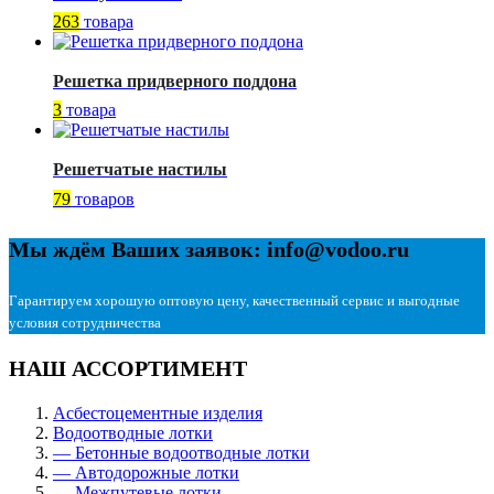
263
товара
Решетка придверного поддона
3
товара
Решетчатые настилы
79
товаров
Мы ждём Ваших заявок: info@vodoo.ru
Гарантируем хорошую оптовую цену, качественный сервис и выгодные
условия сотрудничества
НАШ АССОРТИМЕНТ
Асбестоцементные изделия
Водоотводные лотки
— Бетонные водоотводные лотки
— Автодорожные лотки
— Межпутевые лотки