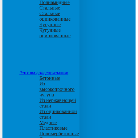
Полиамидные
Стальные
Стальные
оцинкованные
Чугунные
Чугунные
оцинкованные
Решетки дождеприемника
Бетонные
Из
высокопрочного
чугуна
Из нержавеющей
стали
Из оцинкованной
стали
Медные
Пластиковые
Полимербетонные