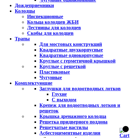
Дождеприемники
Колодцы
Инспекционные
Кольца колодцев ЖБИ
Лестницы для колодцев
Скобы для колодцев
Трапы
Для мостовых конструкций
Квадратные двухкорпусные
Квадратные однокорпусные
Круглые с герметичной крышкой
Круглые с решеткой
Пластиковые
Чугунные
Комплектующие
Заглушки для водоотводных лотков
Глухие
С выходом
Крепеж для водоотводных лотков и
решеток
Крышка дренажного колодца
Решетка придверного поддона
Решетчатые настилы
Асбестоцементные изделия