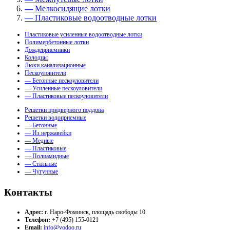
— Мелкосидящие лотки
— Пластиковые водоотводные лотки
Пластиковые усиленные водоотводные лотки
Полимербетонные лотки
Дождеприемники
Колодцы
Люки канализационные
Пескоуловители
— Бетонные пескоуловители
— Усиленные пескоуловители
— Пластиковые пескоуловители
Решетки придверного поддона
Решетки водоприемные
— Бетонные
— Из нержавейки
— Медные
— Пластиковые
— Полиамидные
— Стальные
— Чугунные
Контакты
Адрес:
г. Наро-Фоминск, площадь свободы 10
Телефон:
+7 (495) 155-0121
Email:
info@vodoo.ru