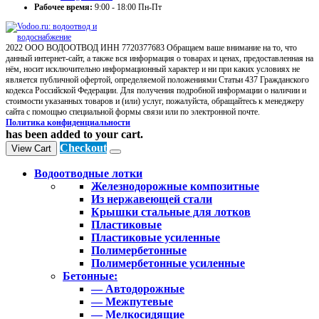
Рабочее время:
9:00 - 18:00 Пн-Пт
2022 ООО ВОДООТВОД ИНН 7720377683 Обращаем ваше внимание на то, что
данный интернет-сайт, а также вся информация о товарах и ценах, предоставленная на
нём, носит исключительно информационный характер и ни при каких условиях не
является публичной офертой, определяемой положениями Статьи 437 Гражданского
кодекса Российской Федерации. Для получения подробной информации о наличии и
стоимости указанных товаров и (или) услуг, пожалуйста, обращайтесь к менеджеру
сайта с помощью специальной формы связи или по электронной почте.
Политика конфиденциальности
has been added to your cart.
Checkout
View Cart
Водоотводные лотки
Железнодорожные композитные
Из нержавеющей стали
Крышки стальные для лотков
Пластиковые
Пластиковые усиленные
Полимербетонные
Полимербетонные усиленные
Бетонные:
— Автодорожные
— Межпутевые
— Мелкосидящие