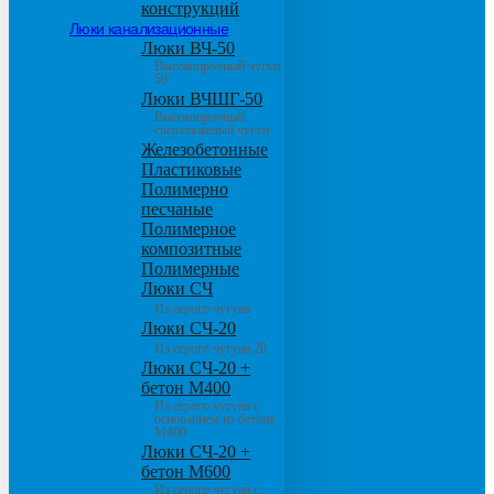
конструкций
Люки канализационные
Люки ВЧ-50
Высокопрочный чугун
50
Люки ВЧШГ-50
Высокопрочный
сверхтяжелый чугун
Железобетонные
Пластиковые
Полимерно
песчаные
Полимерное
композитные
Полимерные
Люки СЧ
Из серого чугуна
Люки СЧ-20
Из серого чугуна 20
Люки СЧ-20 +
бетон М400
Из серого чугуна с
основанием из бетона
М400
Люки СЧ-20 +
бетон М600
Из серого чугуна с