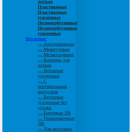
лотков
Пластиковые
Пластиковые
усиленные
Полимербетонные
Полимербетонные
усиленные
Бетонные:
— Автодорожные
— Межпутевые
— Мелкосидящие
— Корзины для
лотков
— Бетонные
усиленные
— С
вертикальным
выпуском
— Бетонные
усиленные без
уголка
— Бортовые ЛВ
— Прикромочные
ЛВ
— Для мостовых