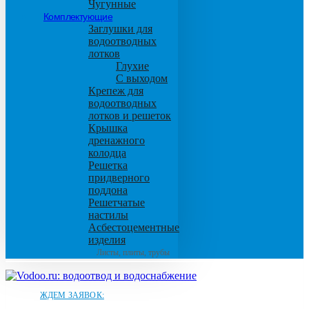
Чугунные
Комплектующие
Заглушки для
водоотводных
лотков
Глухие
С выходом
Крепеж для
водоотводных
лотков и решеток
Крышка
дренажного
колодца
Решетка
придверного
поддона
Решетчатые
настилы
Асбестоцементные
изделия
Листы, плиты, трубы
ЖДЕМ ЗАЯВОК: