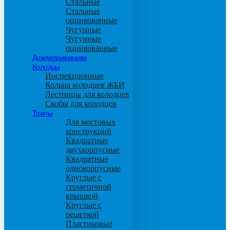
Стальные
Стальные
оцинкованные
Чугунные
Чугунные
оцинкованные
Дождеприемники
Колодцы
Инспекционные
Кольца колодцев ЖБИ
Лестницы для колодцев
Скобы для колодцев
Трапы
Для мостовых
конструкций
Квадратные
двухкорпусные
Квадратные
однокорпусные
Круглые с
герметичной
крышкой
Круглые с
решеткой
Пластиковые