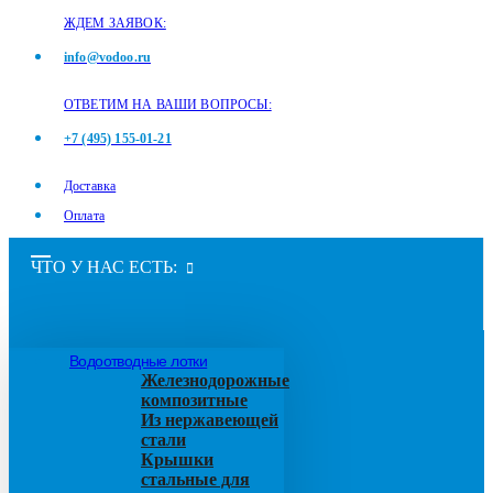
ЖДЕМ ЗАЯВОК:
info@vodoo.ru
ОТВЕТИМ НА ВАШИ ВОПРОСЫ:
+7 (495) 155-01-21
Доставка
Оплата
ЧТО У НАС ЕСТЬ:
Водоотводные лотки
Железнодорожные
композитные
Из нержавеющей
стали
Крышки
стальные для