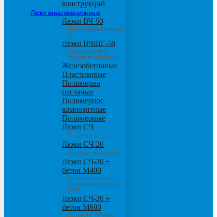
конструкций
Люки канализационные
Люки ВЧ-50
Высокопрочный чугун
50
Люки ВЧШГ-50
Высокопрочный
сверхтяжелый чугун
Железобетонные
Пластиковые
Полимерно
песчаные
Полимерное
композитные
Полимерные
Люки СЧ
Из серого чугуна
Люки СЧ-20
Из серого чугуна 20
Люки СЧ-20 +
бетон М400
Из серого чугуна с
основанием из бетона
М400
Люки СЧ-20 +
бетон М600
Из серого чугуна с