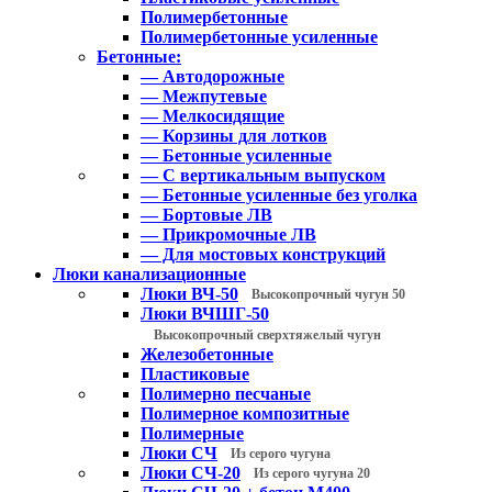
Полимербетонные
Полимербетонные усиленные
Бетонные:
— Автодорожные
— Межпутевые
— Мелкосидящие
— Корзины для лотков
— Бетонные усиленные
— С вертикальным выпуском
— Бетонные усиленные без уголка
— Бортовые ЛВ
— Прикромочные ЛВ
— Для мостовых конструкций
Люки канализационные
Люки ВЧ-50
Высокопрочный чугун 50
Люки ВЧШГ-50
Высокопрочный сверхтяжелый чугун
Железобетонные
Пластиковые
Полимерно песчаные
Полимерное композитные
Полимерные
Люки СЧ
Из серого чугуна
Люки СЧ-20
Из серого чугуна 20