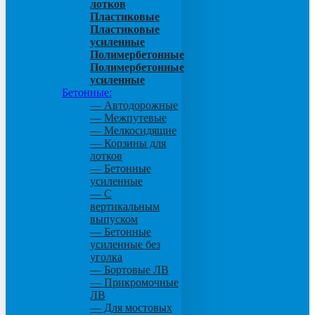
лотков
Пластиковые
Пластиковые
усиленные
Полимербетонные
Полимербетонные
усиленные
Бетонные:
— Автодорожные
— Межпутевые
— Мелкосидящие
— Корзины для
лотков
— Бетонные
усиленные
— С
вертикальным
выпуском
— Бетонные
усиленные без
уголка
— Бортовые ЛВ
— Прикромочные
ЛВ
— Для мостовых