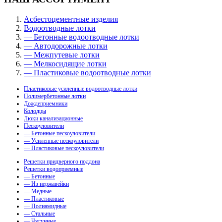
Асбестоцементные изделия
Водоотводные лотки
— Бетонные водоотводные лотки
— Автодорожные лотки
— Межпутевые лотки
— Мелкосидящие лотки
— Пластиковые водоотводные лотки
Пластиковые усиленные водоотводные лотки
Полимербетонные лотки
Дождеприемники
Колодцы
Люки канализационные
Пескоуловители
— Бетонные пескоуловители
— Усиленные пескоуловители
— Пластиковые пескоуловители
Решетки придверного поддона
Решетки водоприемные
— Бетонные
— Из нержавейки
— Медные
— Пластиковые
— Полиамидные
— Стальные
— Чугунные