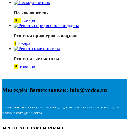
Пескоуловитель
263
товара
Решетка придверного поддона
3
товара
Решетчатые настилы
79
товаров
Мы ждём Ваших заявок: info@vodoo.ru
Гарантируем хорошую оптовую цену, качественный сервис и выгодные
условия сотрудничества
НАШ АССОРТИМЕНТ