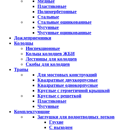
Медные
Пластиковые
Полимербетонные
Стальные
Стальные оцинкованные
Чугунные
Чугунные оцинкованные
Дождеприемники
Колодцы
Инспекционные
Кольца колодцев ЖБИ
Лестницы для колодцев
Скобы для колодцев
Трапы
Для мостовых конструкций
Квадратные двухкорпусные
Квадратные однокорпусные
Круглые с герметичной крышкой
Круглые с решеткой
Пластиковые
Чугунные
Комплектующие
Заглушки для водоотводных лотков
Глухие
С выходом