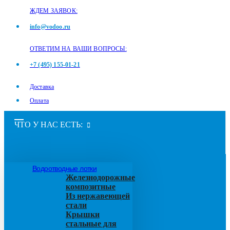
ЖДЕМ ЗАЯВОК:
info@vodoo.ru
ОТВЕТИМ НА ВАШИ ВОПРОСЫ:
+7 (495) 155-01-21
Доставка
Оплата
ЧТО У НАС ЕСТЬ:
Водоотводные лотки
Железнодорожные
композитные
Из нержавеющей
стали
Крышки
стальные для