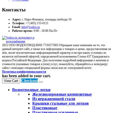
Контакты
Адрес:
г. Наро-Фоминск, площадь свободы 10
Телефон:
+7 (495) 155-0121
Email:
info@vodoo.ru
Рабочее время:
9:00 - 18:00 Пн-Пт
2022 ООО ВОДООТВОД ИНН 7720377683 Обращаем ваше внимание на то, что
данный интернет-сайт, а также вся информация о товарах и ценах, предоставленная на
нём, носит исключительно информационный характер и ни при каких условиях не
является публичной офертой, определяемой положениями Статьи 437 Гражданского
кодекса Российской Федерации. Для получения подробной информации о наличии и
стоимости указанных товаров и (или) услуг, пожалуйста, обращайтесь к менеджеру
сайта с помощью специальной формы связи или по электронной почте.
Политика конфиденциальности
has been added to your cart.
Checkout
View Cart
Водоотводные лотки
Железнодорожные композитные
Из нержавеющей стали
Крышки стальные для лотков
Пластиковые
Пластиковые усиленные