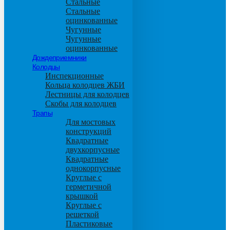
Стальные
Стальные
оцинкованные
Чугунные
Чугунные
оцинкованные
Дождеприемники
Колодцы
Инспекционные
Кольца колодцев ЖБИ
Лестницы для колодцев
Скобы для колодцев
Трапы
Для мостовых
конструкций
Квадратные
двухкорпусные
Квадратные
однокорпусные
Круглые с
герметичной
крышкой
Круглые с
решеткой
Пластиковые