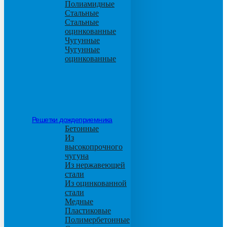
Полиамидные
Стальные
Стальные
оцинкованные
Чугунные
Чугунные
оцинкованные
Решетки дождеприемника
Бетонные
Из
высокопрочного
чугуна
Из нержавеющей
стали
Из оцинкованной
стали
Медные
Пластиковые
Полимербетонные