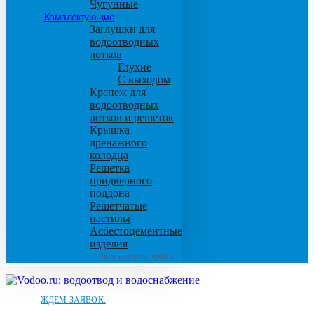
Чугунные
Комплектующие
Заглушки для
водоотводных
лотков
Глухие
С выходом
Крепеж для
водоотводных
лотков и решеток
Крышка
дренажного
колодца
Решетка
придверного
поддона
Решетчатые
настилы
Асбестоцементные
изделия
Листы, плиты, трубы
ЖДЕМ ЗАЯВОК: