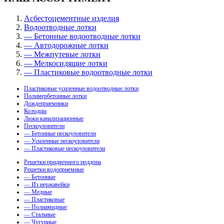
Асбестоцементные изделия
Водоотводные лотки
— Бетонные водоотводные лотки
— Автодорожные лотки
— Межпутевые лотки
— Мелкосидящие лотки
— Пластиковые водоотводные лотки
Пластиковые усиленные водоотводные лотки
Полимербетонные лотки
Дождеприемники
Колодцы
Люки канализационные
Пескоуловители
— Бетонные пескоуловители
— Усиленные пескоуловители
— Пластиковые пескоуловители
Решетки придверного поддона
Решетки водоприемные
— Бетонные
— Из нержавейки
— Медные
— Пластиковые
— Полиамидные
— Стальные
— Чугунные