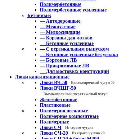
Полимербетонные
Полимербетонные усиленные
Бетонные:
— Автодорожные
— Межпутевые
— Мелкосидящие
— Корзины для лотков
— Бетонные усиленные
— С вертикальным выпуском
— Бетонные усиленные без уголка
— Бортовые ЛВ
— Прикромочные ЛВ
— Для мостовых конструкций
Люки канализационные
Люки ВЧ-50
Высокопрочный чугун 50
Люки ВЧШГ-50
Высокопрочный сверхтяжелый чугун
Железобетонные
Пластиковые
Полимерно песчаные
Полимерное композитные
Полимерные
Люки СЧ
Из серого чугуна
Люки СЧ-20
Из серого чугуна 20
Люки СЧ-20 + бетон М400