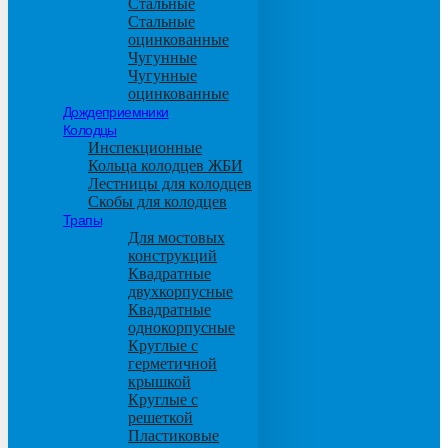
Стальные
Стальные
оцинкованные
Чугунные
Чугунные
оцинкованные
Дождеприемники
Колодцы
Инспекционные
Кольца колодцев ЖБИ
Лестницы для колодцев
Скобы для колодцев
Трапы
Для мостовых
конструкций
Квадратные
двухкорпусные
Квадратные
однокорпусные
Круглые с
герметичной
крышкой
Круглые с
решеткой
Пластиковые