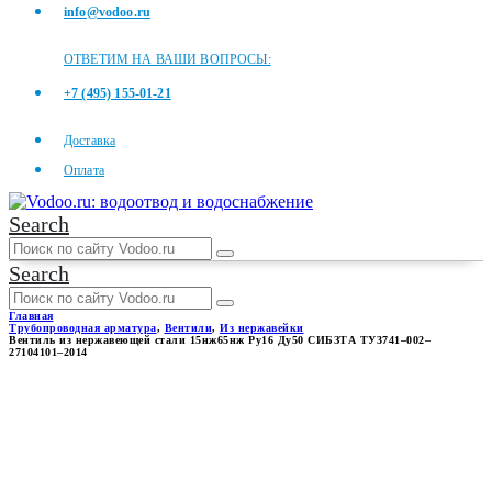
info@vodoo.ru
ОТВЕТИМ НА ВАШИ ВОПРОСЫ:
+7 (495) 155-01-21
Доставка
Оплата
Search
Search
Главная
Трубопроводная арматура
,
Вентили
,
Из нержавейки
Вентиль из нержавеющей стали 15нж65нж Ру16 Ду50 СИБЗТА ТУ3741–002–
27104101–2014
ВЕНТИЛЬ ИЗ
НЕРЖАВЕЮЩЕЙ СТАЛИ
15НЖ65НЖ РУ16 ДУ50
СИБЗТА ТУ3741–002–