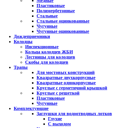
Медные
Пластиковые
Полимербетонные
Стальные
Стальные оцинкованные
Чугунные
Чугунные оцинкованные
Дождеприемники
Колодцы
Инспекционные
Кольца колодцев ЖБИ
Лестницы для колодцев
Скобы для колодцев
Трапы
Для мостовых конструкций
Квадратные двухкорпусные
Квадратные однокорпусные
Круглые с герметичной крышкой
Круглые с решеткой
Пластиковые
Чугунные
Комплектующие
Заглушки для водоотводных лотков
Глухие
С выходом