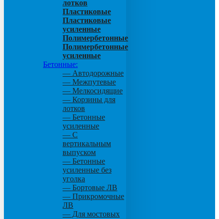
лотков
Пластиковые
Пластиковые
усиленные
Полимербетонные
Полимербетонные
усиленные
Бетонные:
— Автодорожные
— Межпутевые
— Мелкосидящие
— Корзины для
лотков
— Бетонные
усиленные
— С
вертикальным
выпуском
— Бетонные
усиленные без
уголка
— Бортовые ЛВ
— Прикромочные
ЛВ
— Для мостовых