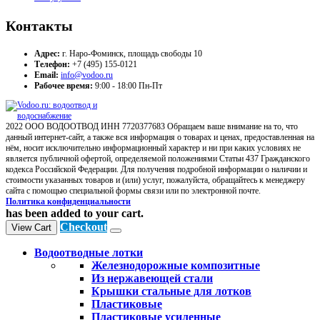
Контакты
Адрес:
г. Наро-Фоминск, площадь свободы 10
Телефон:
+7 (495) 155-0121
Email:
info@vodoo.ru
Рабочее время:
9:00 - 18:00 Пн-Пт
2022 ООО ВОДООТВОД ИНН 7720377683 Обращаем ваше внимание на то, что
данный интернет-сайт, а также вся информация о товарах и ценах, предоставленная на
нём, носит исключительно информационный характер и ни при каких условиях не
является публичной офертой, определяемой положениями Статьи 437 Гражданского
кодекса Российской Федерации. Для получения подробной информации о наличии и
стоимости указанных товаров и (или) услуг, пожалуйста, обращайтесь к менеджеру
сайта с помощью специальной формы связи или по электронной почте.
Политика конфиденциальности
has been added to your cart.
Checkout
View Cart
Водоотводные лотки
Железнодорожные композитные
Из нержавеющей стали
Крышки стальные для лотков
Пластиковые
Пластиковые усиленные