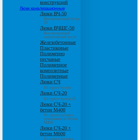
конструкций
Люки канализационные
Люки ВЧ-50
Высокопрочный чугун
50
Люки ВЧШГ-50
Высокопрочный
сверхтяжелый чугун
Железобетонные
Пластиковые
Полимерно
песчаные
Полимерное
композитные
Полимерные
Люки СЧ
Из серого чугуна
Люки СЧ-20
Из серого чугуна 20
Люки СЧ-20 +
бетон М400
Из серого чугуна с
основанием из бетона
М400
Люки СЧ-20 +
бетон М600
Из серого чугуна с