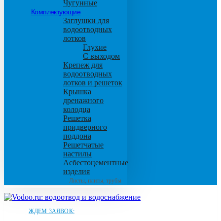
Чугунные
Комплектующие
Заглушки для
водоотводных
лотков
Глухие
С выходом
Крепеж для
водоотводных
лотков и решеток
Крышка
дренажного
колодца
Решетка
придверного
поддона
Решетчатые
настилы
Асбестоцементные
изделия
Листы, плиты, трубы
ЖДЕМ ЗАЯВОК: