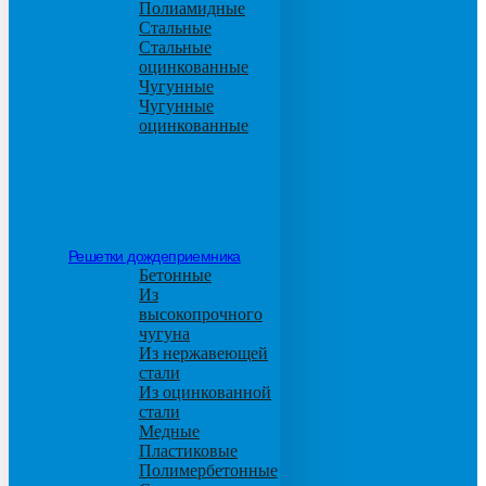
Полиамидные
Стальные
Стальные
оцинкованные
Чугунные
Чугунные
оцинкованные
Решетки дождеприемника
Бетонные
Из
высокопрочного
чугуна
Из нержавеющей
стали
Из оцинкованной
стали
Медные
Пластиковые
Полимербетонные