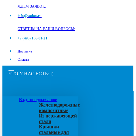
ЖДЕМ ЗАЯВОК:
info@vodoo.ru
ОТВЕТИМ НА ВАШИ ВОПРОСЫ:
+7 (495) 155-01-21
Доставка
Оплата
ЧТО У НАС ЕСТЬ:
Водоотводные лотки
Железнодорожные
композитные
Из нержавеющей
стали
Крышки
стальные для