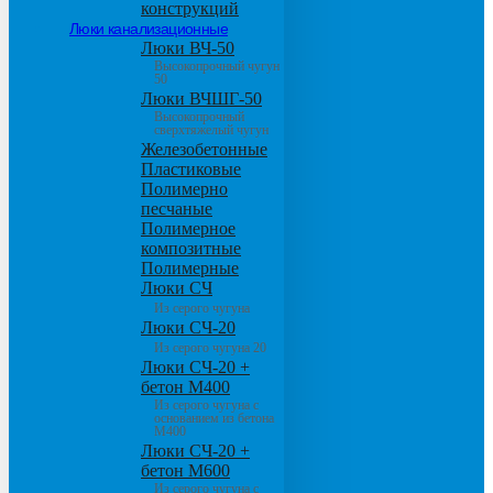
конструкций
Люки канализационные
Люки ВЧ-50
Высокопрочный чугун
50
Люки ВЧШГ-50
Высокопрочный
сверхтяжелый чугун
Железобетонные
Пластиковые
Полимерно
песчаные
Полимерное
композитные
Полимерные
Люки СЧ
Из серого чугуна
Люки СЧ-20
Из серого чугуна 20
Люки СЧ-20 +
бетон М400
Из серого чугуна с
основанием из бетона
М400
Люки СЧ-20 +
бетон М600
Из серого чугуна с