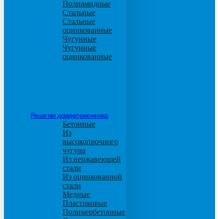
Полиамидные
Стальные
Стальные
оцинкованные
Чугунные
Чугунные
оцинкованные
Решетки дождеприемника
Бетонные
Из
высокопрочного
чугуна
Из нержавеющей
стали
Из оцинкованной
стали
Медные
Пластиковые
Полимербетонные