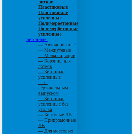
лотков
Пластиковые
Пластиковые
усиленные
Полимербетонные
Полимербетонные
усиленные
Бетонные:
— Автодорожные
— Межпутевые
— Мелкосидящие
— Корзины для
лотков
— Бетонные
усиленные
— С
вертикальным
выпуском
— Бетонные
усиленные без
уголка
— Бортовые ЛВ
— Прикромочные
ЛВ
— Для мостовых