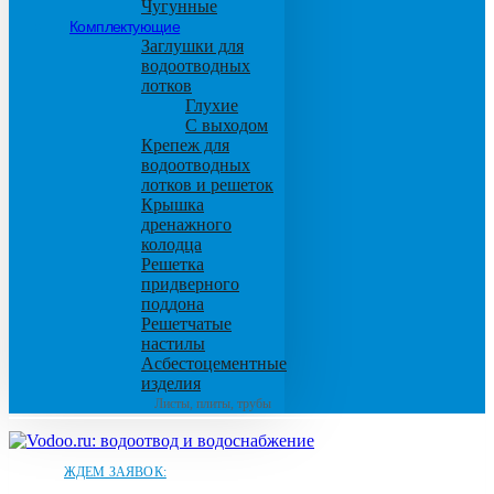
Чугунные
Комплектующие
Заглушки для
водоотводных
лотков
Глухие
С выходом
Крепеж для
водоотводных
лотков и решеток
Крышка
дренажного
колодца
Решетка
придверного
поддона
Решетчатые
настилы
Асбестоцементные
изделия
Листы, плиты, трубы
ЖДЕМ ЗАЯВОК: