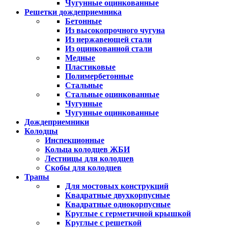
Чугунные оцинкованные
Решетки дождеприемника
Бетонные
Из высокопрочного чугуна
Из нержавеющей стали
Из оцинкованной стали
Медные
Пластиковые
Полимербетонные
Стальные
Стальные оцинкованные
Чугунные
Чугунные оцинкованные
Дождеприемники
Колодцы
Инспекционные
Кольца колодцев ЖБИ
Лестницы для колодцев
Скобы для колодцев
Трапы
Для мостовых конструкций
Квадратные двухкорпусные
Квадратные однокорпусные
Круглые с герметичной крышкой
Круглые с решеткой