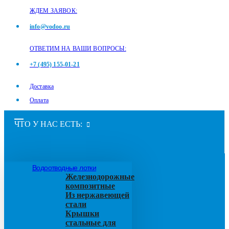
ЖДЕМ ЗАЯВОК:
info@vodoo.ru
ОТВЕТИМ НА ВАШИ ВОПРОСЫ:
+7 (495) 155-01-21
Доставка
Оплата
ЧТО У НАС ЕСТЬ:
Водоотводные лотки
Железнодорожные
композитные
Из нержавеющей
стали
Крышки
стальные для