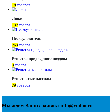
18
товаров
Люки
132
товара
Пескоуловитель
263
товара
Решетка придверного поддона
3
товара
Решетчатые настилы
79
товаров
Мы ждём Ваших заявок: info@vodoo.ru