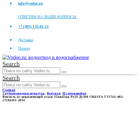
info@vodoo.ru
ОТВЕТИМ НА ВАШИ ВОПРОСЫ:
+7 (495) 155-01-21
Доставка
Оплата
Search
Search
Главная
Трубопроводная арматура
,
Вентили
,
Из нержавейки
Вентиль из нержавеющей стали 15нж65нж Ру16 Ду100 СИБЗТА ТУ3741–002–
27104101–2014
ВЕНТИЛЬ ИЗ
НЕРЖАВЕЮЩЕЙ СТАЛИ
15НЖ65НЖ РУ16 ДУ100
СИБЗТА ТУ3741–002–