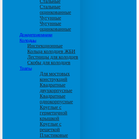
Стальные
Стальные
оцинкованные
Чугунные
Чугунные
оцинкованные
Дождеприемники
Колодцы
Инспекционные
Кольца колодцев ЖБИ
Лестницы для колодцев
Скобы для колодцев
Трапы
Для мостовых
конструкций
Квадратные
двухкорпусные
Квадратные
однокорпусные
Круглые с
герметичной
крышкой
Круглые с
решеткой
Пластиковые