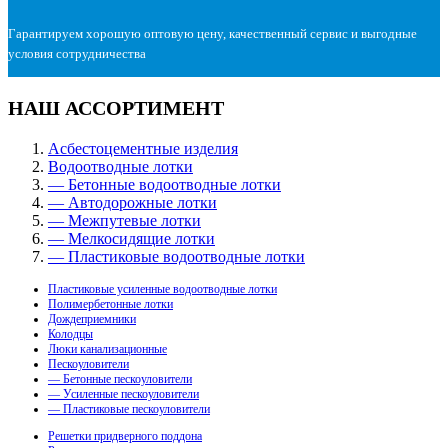
Гарантируем хорошую оптовую цену, качественный сервис и выгодные
условия сотрудничества
НАШ АССОРТИМЕНТ
Асбестоцементные изделия
Водоотводные лотки
— Бетонные водоотводные лотки
— Автодорожные лотки
— Межпутевые лотки
— Мелкосидящие лотки
— Пластиковые водоотводные лотки
Пластиковые усиленные водоотводные лотки
Полимербетонные лотки
Дождеприемники
Колодцы
Люки канализационные
Пескоуловители
— Бетонные пескоуловители
— Усиленные пескоуловители
— Пластиковые пескоуловители
Решетки придверного поддона