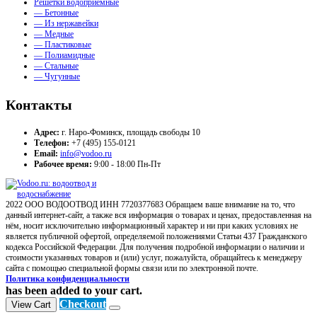
Решетки водоприемные
— Бетонные
— Из нержавейки
— Медные
— Пластиковые
— Полиамидные
— Стальные
— Чугунные
Контакты
Адрес:
г. Наро-Фоминск, площадь свободы 10
Телефон:
+7 (495) 155-0121
Email:
info@vodoo.ru
Рабочее время:
9:00 - 18:00 Пн-Пт
2022 ООО ВОДООТВОД ИНН 7720377683 Обращаем ваше внимание на то, что
данный интернет-сайт, а также вся информация о товарах и ценах, предоставленная на
нём, носит исключительно информационный характер и ни при каких условиях не
является публичной офертой, определяемой положениями Статьи 437 Гражданского
кодекса Российской Федерации. Для получения подробной информации о наличии и
стоимости указанных товаров и (или) услуг, пожалуйста, обращайтесь к менеджеру
сайта с помощью специальной формы связи или по электронной почте.
Политика конфиденциальности
has been added to your cart.
Checkout
View Cart