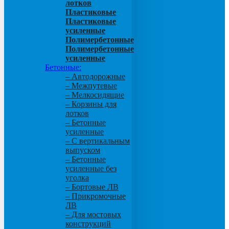
лотков
Пластиковые
Пластиковые
усиленные
Полимербетонные
Полимербетонные
усиленные
Бетонные:
– Автодорожные
– Межпутевые
– Мелкосидящие
– Корзины для
лотков
– Бетонные
усиленные
– С вертикальным
выпуском
– Бетонные
усиленные без
уголка
– Бортовые ЛВ
– Прикромочные
ЛВ
– Для мостовых
конструкций