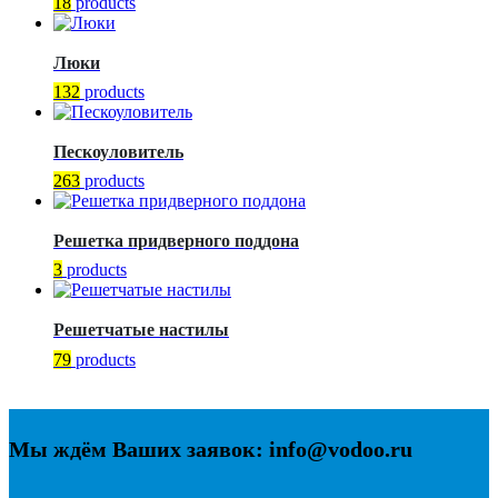
18
products
Люки
132
products
Пескоуловитель
263
products
Решетка придверного поддона
3
products
Решетчатые настилы
79
products
Мы ждём Ваших заявок: info@vodoo.ru