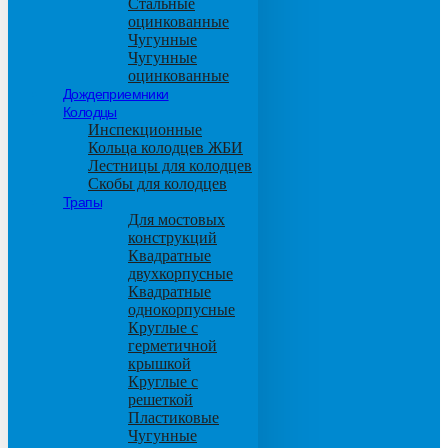
Стальные
оцинкованные
Чугунные
Чугунные
оцинкованные
Дождеприемники
Колодцы
Инспекционные
Кольца колодцев ЖБИ
Лестницы для колодцев
Скобы для колодцев
Трапы
Для мостовых
конструкций
Квадратные
двухкорпусные
Квадратные
однокорпусные
Круглые с
герметичной
крышкой
Круглые с
решеткой
Пластиковые
Чугунные