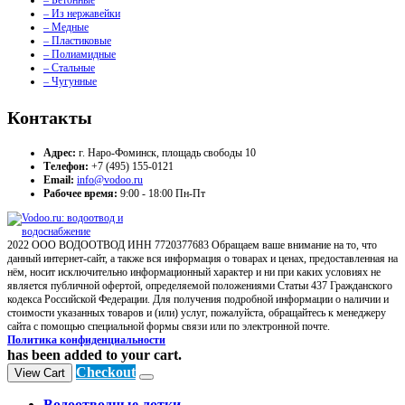
– Бетонные
– Из нержавейки
– Медные
– Пластиковые
– Полиамидные
– Стальные
– Чугунные
Контакты
Адрес:
г. Наро-Фоминск, площадь свободы 10
Телефон:
+7 (495) 155-0121
Email:
info@vodoo.ru
Рабочее время:
9:00 - 18:00 Пн-Пт
2022 ООО ВОДООТВОД ИНН 7720377683 Обращаем ваше внимание на то, что
данный интернет-сайт, а также вся информация о товарах и ценах, предоставленная на
нём, носит исключительно информационный характер и ни при каких условиях не
является публичной офертой, определяемой положениями Статьи 437 Гражданского
кодекса Российской Федерации. Для получения подробной информации о наличии и
стоимости указанных товаров и (или) услуг, пожалуйста, обращайтесь к менеджеру
сайта с помощью специальной формы связи или по электронной почте.
Политика конфиденциальности
has been added to your cart.
Checkout
View Cart
Водоотводные лотки