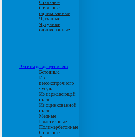
Стальные
Стальные
оцинкованные
Чугунные
Чугунные
оцинкованные
Решетки дождеприемника
Бетонные
Из
высокопрочного
чугуна
Из нержавеющей
стали
Из оцинкованной
стали
Медные
Пластиковые
Полимербетонные
Стальные