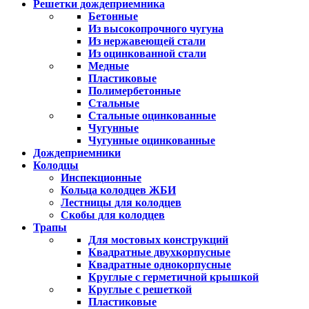
Решетки дождеприемника
Бетонные
Из высокопрочного чугуна
Из нержавеющей стали
Из оцинкованной стали
Медные
Пластиковые
Полимербетонные
Стальные
Стальные оцинкованные
Чугунные
Чугунные оцинкованные
Дождеприемники
Колодцы
Инспекционные
Кольца колодцев ЖБИ
Лестницы для колодцев
Скобы для колодцев
Трапы
Для мостовых конструкций
Квадратные двухкорпусные
Квадратные однокорпусные
Круглые с герметичной крышкой
Круглые с решеткой
Пластиковые