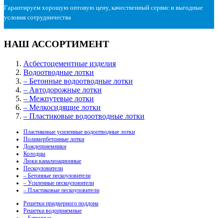
Гарантируем хорошую оптовую цену, качественный сервис и выгодные
условия сотрудничества
НАШ АССОРТИМЕНТ
Асбестоцементные изделия
Водоотводные лотки
– Бетонные водоотводные лотки
– Автодорожные лотки
– Межпутевые лотки
– Мелкосидящие лотки
– Пластиковые водоотводные лотки
Пластиковые усиленные водоотводные лотки
Полимербетонные лотки
Дождеприемники
Колодцы
Люки канализационные
Пескоуловители
– Бетонные пескоуловители
– Усиленные пескоуловители
– Пластиковые пескоуловители
Решетки придверного поддона
Решетки водоприемные