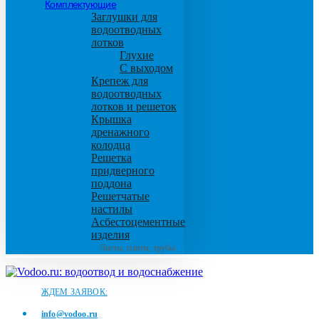
Комплектующие
Заглушки для
водоотводных
лотков
Глухие
С выходом
Крепеж для
водоотводных
лотков и решеток
Крышка
дренажного
колодца
Решетка
придверного
поддона
Решетчатые
настилы
Асбестоцементные
изделия
Листы, плиты, трубы
ЖДЕМ ЗАЯВОК:
info@vodoo.ru