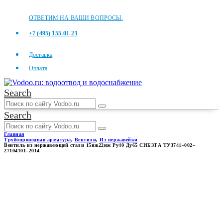
ОТВЕТИМ НА ВАШИ ВОПРОСЫ:
+7 (495) 155-01-21
Доставка
Оплата
Search
Search
Главная
Трубопроводная арматура
,
Вентили
,
Из нержавейки
Вентиль из нержавеющей стали 15нж22нж Ру40 Ду65 СИБЗТА ТУ3741–002–
27104101–2014
ВЕНТИЛЬ ИЗ
НЕРЖАВЕЮЩЕЙ СТАЛИ
15НЖ22НЖ РУ40 ДУ65
СИБЗТА ТУ3741–002–