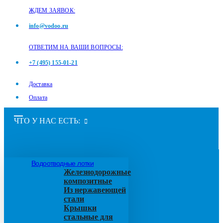
ЖДЕМ ЗАЯВОК:
info@vodoo.ru
ОТВЕТИМ НА ВАШИ ВОПРОСЫ:
+7 (495) 155-01-21
Доставка
Оплата
ЧТО У НАС ЕСТЬ:
Водоотводные лотки
Железнодорожные
композитные
Из нержавеющей
стали
Крышки
стальные для