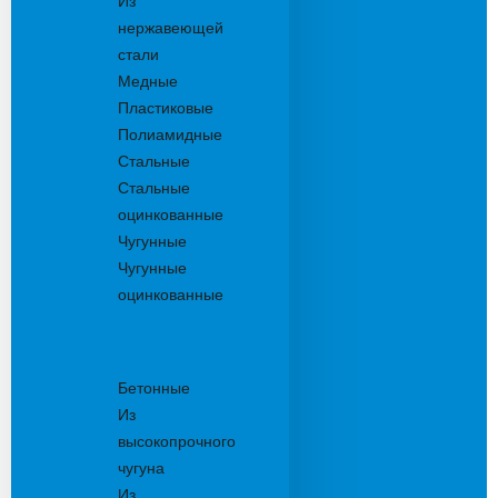
Из
нержавеющей
стали
Медные
Пластиковые
Полиамидные
Стальные
Стальные
оцинкованные
Чугунные
Чугунные
оцинкованные
Решетки
дождеприемника
Бетонные
Из
высокопрочного
чугуна
Из