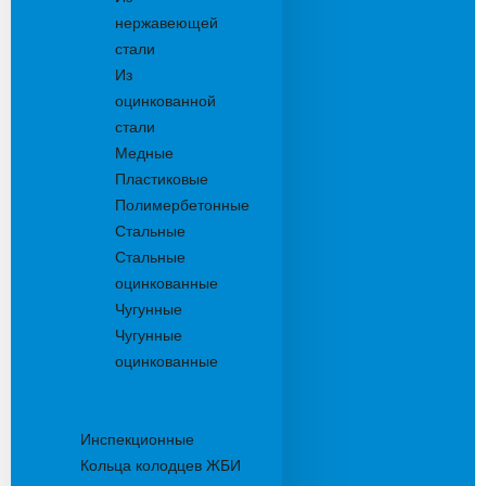
нержавеющей
стали
Из
оцинкованной
стали
Медные
Пластиковые
Полимербетонные
Стальные
Стальные
оцинкованные
Чугунные
Чугунные
оцинкованные
Дождеприемники
Колодцы
Инспекционные
Кольца колодцев ЖБИ