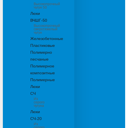
Высокопрочный
чугун 50
Люки
ВЧШГ-50
Высокопрочный
сверхтяжелый
чугун
Железобетонные
Пластиковые
Полимерно
песчаные
Полимерное
композитные
Полимерные
Люки
СЧ
Из
серого
чугуна
Люки
СЧ-20
Из
серого