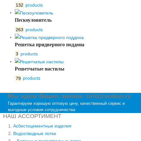
132
products
Пескоуловитель
263
products
Решетка придверного поддона
3
products
Решетчатые настилы
79
products
Мы ждём Ваших заявок: info@vodoo.ru
Гарантируем хорошую оптовую цену, качественный сервис и
выгодные условия сотрудничества
НАШ АССОРТИМЕНТ
Асбестоцементные изделия
Водоотводные лотки