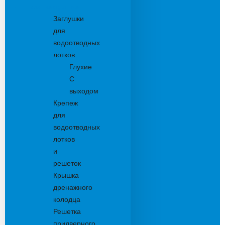
Комплектующие
Заглушки
для
водоотводных
лотков
Глухие
С
выходом
Крепеж
для
водоотводных
лотков
и
решеток
Крышка
дренажного
колодца
Решетка
придверного