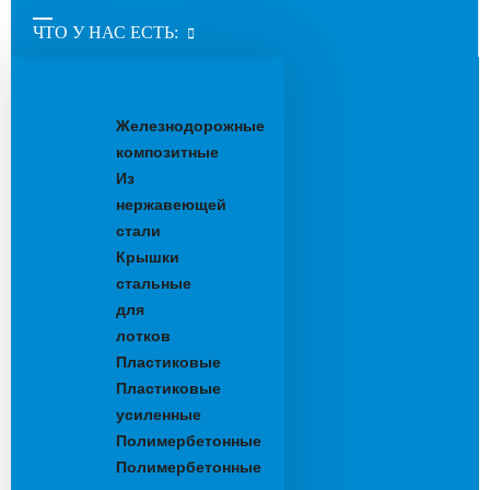
ЧТО У НАС ЕСТЬ:
Водоотводные
лотки
Железнодорожные
композитные
Из
нержавеющей
стали
Крышки
стальные
для
лотков
Пластиковые
Пластиковые
усиленные
Полимербетонные
Полимербетонные