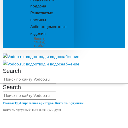
поддона
Решетчатые
настилы
Асбестоцементные
изделия
Листы,
плиты,
трубы
Search
Search
Главная
Трубопроводная арматура
,
Вентили
,
Чугунные
Вентиль чугунный 15кч16нж Ру25 Ду50
ВЕНТИЛЬ ЧУГУННЫЙ