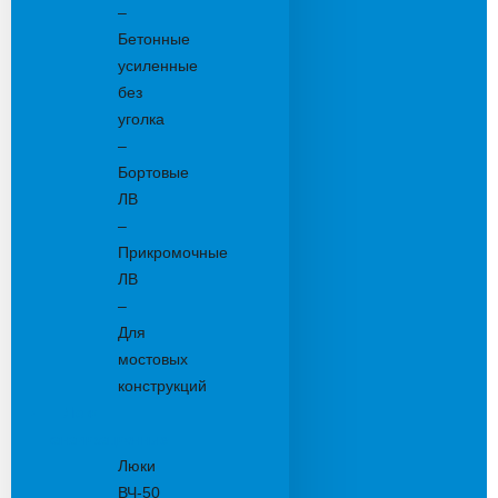
–
Бетонные
усиленные
без
уголка
–
Бортовые
ЛВ
–
Прикромочные
ЛВ
–
Для
мостовых
конструкций
Люки
канализационные
Люки
ВЧ-50