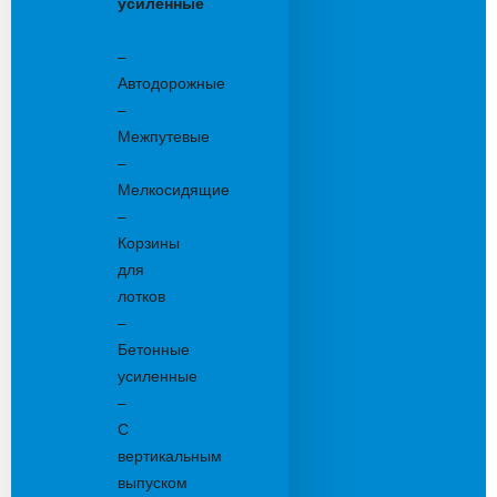
усиленные
Бетонные:
–
Автодорожные
–
Межпутевые
–
Мелкосидящие
–
Корзины
для
лотков
–
Бетонные
усиленные
–
С
вертикальным
выпуском