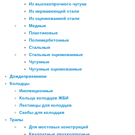
Из высокопрочного чугуна
Из нержавеющей стали
Из оцинкованной стали
Медные
Пластиковые
Полимербетонные
Стальные
Стальные оцинкованные
Чугунные
Чугунные оцинкованные
Дождеприемники
Колодцы
Инспекционные
Кольца колодцев ЖБИ
Лестницы для колодцев
Скобы для колодцев
Трапы
Для мостовых конструкций
Квадратные двухкорпусные