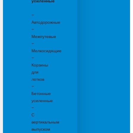
усиленные
Бетонные:
–
Автодорожные
–
Межпутевые
–
Мелкосидящие
–
Корзины
для
лотков
–
Бетонные
усиленные
–
С
вертикальным
выпуском