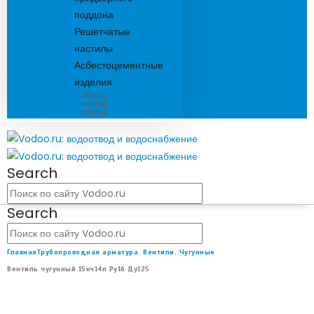
поддона
Решетчатые
настилы
Асбестоцементные
изделия
Листы,
плиты,
трубы
Search
Search
Главная
Трубопроводная арматура
,
Вентили
,
Чугунные
Вентиль чугунный 15кч14п Ру16 Ду125
ВЕНТИЛЬ ЧУГУННЫЙ 15КЧ14П