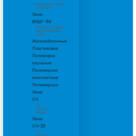
Высокопрочный
чугун 50
Люки
ВЧШГ-50
Высокопрочный
сверхтяжелый
чугун
Железобетонные
Пластиковые
Полимерно
песчаные
Полимерное
композитные
Полимерные
Люки
СЧ
Из
серого
чугуна
Люки
СЧ-20
Из
серого