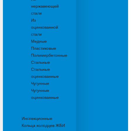
нержавеющей
стали
Из
оцинкованной
стали
Медные
Пластиковые
Полимербетонные
Стальные
Стальные
оцинкованные
Чугунные
Чугунные
оцинкованные
Дождеприемники
Колодцы
Инспекционные
Кольца колодцев ЖБИ