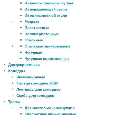
Из высокопрочного чугуна
Из нержавеющей стали
Из оцинкованной стали
Медные
Пластиковые
Полимербетонные
Стальные
Стальные оцинкованные
Чугунные
Чугунные оцинкованные
Дождеприемники
Колодцы
Инспекционные
Кольца колодцев ЖБИ
Лестницы для колодцев
Скобы для колодцев
Трапы
Для мостовых конструкций
Квадратные двухкорпусные