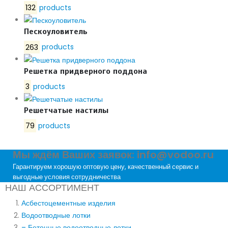
132
products
Пескоуловитель
263
products
Решетка придверного поддона
3
products
Решетчатые настилы
79
products
Мы ждём Ваших заявок: info@vodoo.ru
Гарантируем хорошую оптовую цену, качественный сервис и
выгодные условия сотрудничества
НАШ АССОРТИМЕНТ
Асбестоцементные изделия
Водоотводные лотки
– Бетонные водоотводные лотки