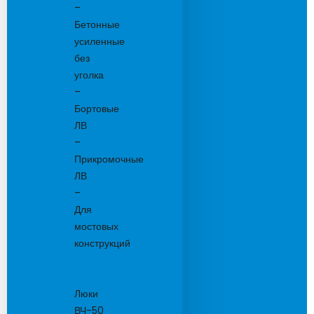
–
Бетонные
усиленные
без
уголка
–
Бортовые
ЛВ
–
Прикромочные
ЛВ
–
Для
мостовых
конструкций
Люки
канализационные
Люки
ВЧ-50