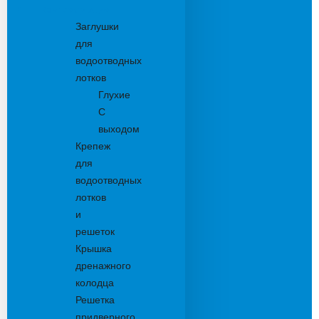
Комплектующие
Заглушки
для
водоотводных
лотков
Глухие
С
выходом
Крепеж
для
водоотводных
лотков
и
решеток
Крышка
дренажного
колодца
Решетка
придверного