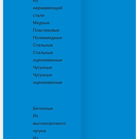
Из
нержавеющей
стали
Медные
Пластиковые
Полиамидные
Стальные
Стальные
оцинкованные
Чугунные
Чугунные
оцинкованные
Решетки
дождеприемника
Бетонные
Из
высокопрочного
чугуна
Из