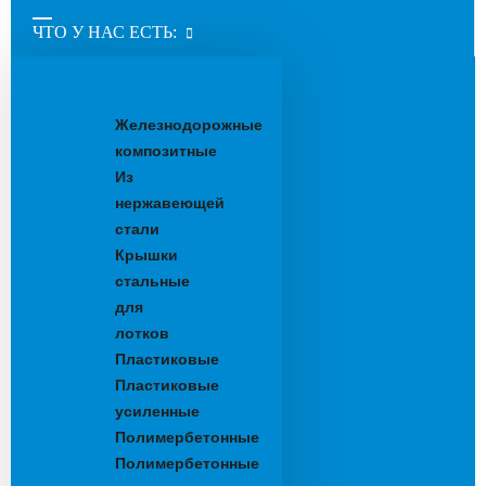
ЧТО У НАС ЕСТЬ:
Водоотводные
лотки
Железнодорожные
композитные
Из
нержавеющей
стали
Крышки
стальные
для
лотков
Пластиковые
Пластиковые
усиленные
Полимербетонные
Полимербетонные