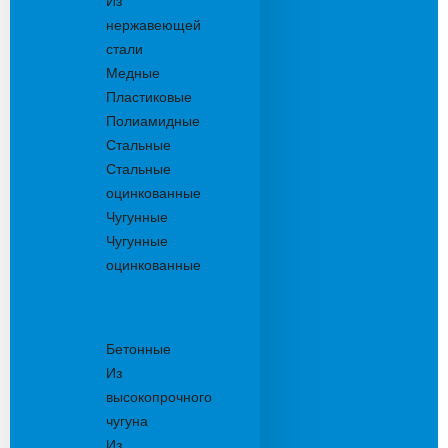
Из
нержавеющей
стали
Медные
Пластиковые
Полиамидные
Стальные
Стальные
оцинкованные
Чугунные
Чугунные
оцинкованные
Решетки
дождеприемника
Бетонные
Из
высокопрочного
чугуна
Из