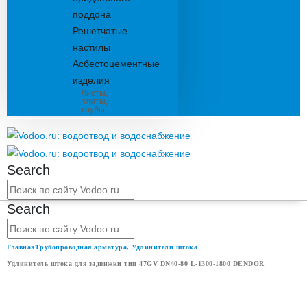
поддона
Решетчатые
настилы
Асбестоцементные
изделия
Листы,
плиты,
трубы
Search
Search
Главная
Трубопроводная арматура
,
Удлинители штока
Удлинитель штока для задвижки тип 47GV DN40-80 L-1300-1800 DENDOR
УДЛИНИТЕЛЬ ШТОКА ДЛЯ