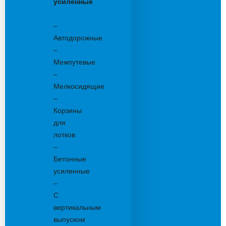
усиленные
Бетонные:
–
Автодорожные
–
Межпутевые
–
Мелкосидящие
–
Корзины
для
лотков
–
Бетонные
усиленные
–
С
вертикальным
выпуском