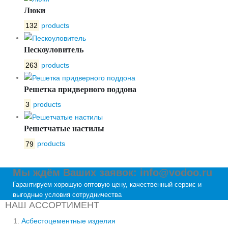
Люки
132
products
Пескоуловитель
263
products
Решетка придверного поддона
3
products
Решетчатые настилы
79
products
Мы ждём Ваших заявок: info@vodoo.ru
Гарантируем хорошую оптовую цену, качественный сервис и
выгодные условия сотрудничества
НАШ АССОРТИМЕНТ
Асбестоцементные изделия