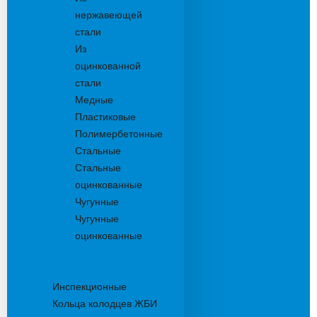
нержавеющей
стали
Из
оцинкованной
стали
Медные
Пластиковые
Полимербетонные
Стальные
Стальные
оцинкованные
Чугунные
Чугунные
оцинкованные
Дождеприемники
Колодцы
Инспекционные
Кольца колодцев ЖБИ