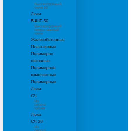
Высокопрочный
чугун 50
Люки
ВЧШГ-50
Высокопрочный
сверхтяжелый
чугун
Железобетонные
Пластиковые
Полимерно
песчаные
Полимерное
композитные
Полимерные
Люки
СЧ
Из
серого
чугуна
Люки
СЧ-20
Из
серого