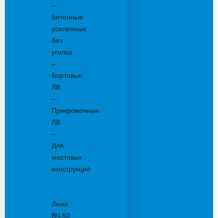
–
Бетонные
усиленные
без
уголка
–
Бортовые
ЛВ
–
Прикромочные
ЛВ
–
Для
мостовых
конструкций
Люки
канализационные
Люки
ВЧ-50