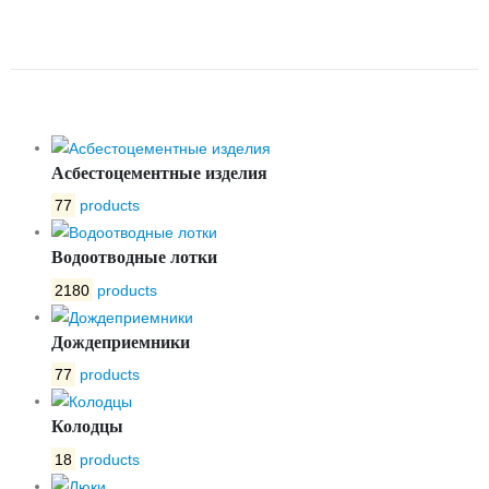
ЗАДВИЖКИ ТИП 47GV DN40-80
L-1300-1800 DENDOR
Асбестоцементные изделия
77
products
Водоотводные лотки
2180
products
Дождеприемники
77
products
Колодцы
18
products