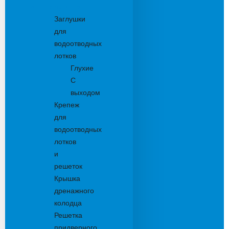
Комплектующие
Заглушки
для
водоотводных
лотков
Глухие
С
выходом
Крепеж
для
водоотводных
лотков
и
решеток
Крышка
дренажного
колодца
Решетка
придверного