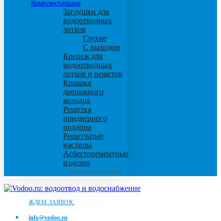
Комплектующие
Заглушки для
водоотводных
лотков
Глухие
С выходом
Крепеж для
водоотводных
лотков и решеток
Крышка
дренажного
колодца
Решетка
придверного
поддона
Решетчатые
настилы
Асбестоцементные
изделия
Листы, плиты, трубы
ЖДЕМ ЗАЯВОК:
info@vodoo.ru