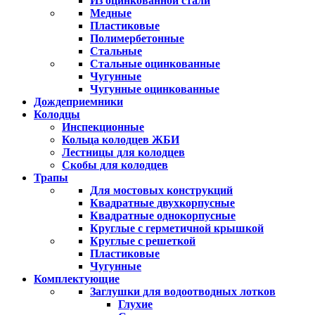
Из оцинкованной стали
Медные
Пластиковые
Полимербетонные
Стальные
Стальные оцинкованные
Чугунные
Чугунные оцинкованные
Дождеприемники
Колодцы
Инспекционные
Кольца колодцев ЖБИ
Лестницы для колодцев
Скобы для колодцев
Трапы
Для мостовых конструкций
Квадратные двухкорпусные
Квадратные однокорпусные
Круглые с герметичной крышкой
Круглые с решеткой
Пластиковые
Чугунные
Комплектующие
Заглушки для водоотводных лотков
Глухие