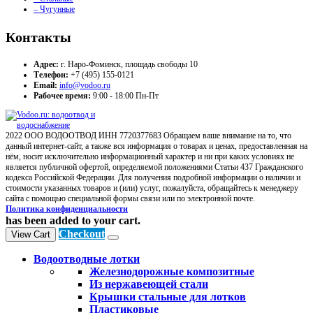
– Чугунные
Контакты
Адрес:
г. Наро-Фоминск, площадь свободы 10
Телефон:
+7 (495) 155-0121
Email:
info@vodoo.ru
Рабочее время:
9:00 - 18:00 Пн-Пт
2022 ООО ВОДООТВОД ИНН 7720377683 Обращаем ваше внимание на то, что
данный интернет-сайт, а также вся информация о товарах и ценах, предоставленная на
нём, носит исключительно информационный характер и ни при каких условиях не
является публичной офертой, определяемой положениями Статьи 437 Гражданского
кодекса Российской Федерации. Для получения подробной информации о наличии и
стоимости указанных товаров и (или) услуг, пожалуйста, обращайтесь к менеджеру
сайта с помощью специальной формы связи или по электронной почте.
Политика конфиденциальности
has been added to your cart.
Checkout
View Cart
Водоотводные лотки
Железнодорожные композитные
Из нержавеющей стали
Крышки стальные для лотков
Пластиковые