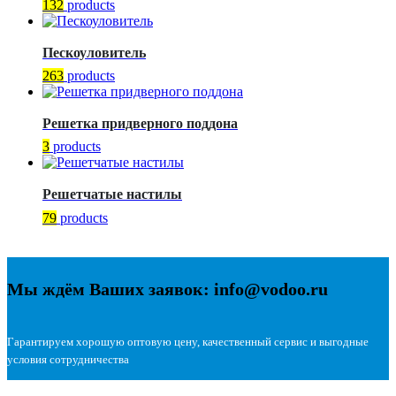
132
products
Пескоуловитель
263
products
Решетка придверного поддона
3
products
Решетчатые настилы
79
products
Мы ждём Ваших заявок: info@vodoo.ru
Гарантируем хорошую оптовую цену, качественный сервис и выгодные
условия сотрудничества