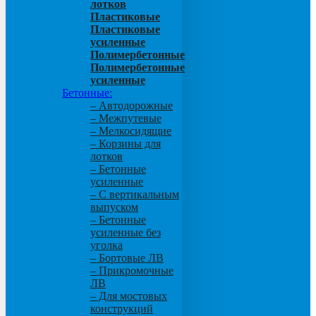
лотков
Пластиковые
Пластиковые
усиленные
Полимербетонные
Полимербетонные
усиленные
Бетонные:
– Автодорожные
– Межпутевые
– Мелкосидящие
– Корзины для
лотков
– Бетонные
усиленные
– С вертикальным
выпуском
– Бетонные
усиленные без
уголка
– Бортовые ЛВ
– Прикромочные
ЛВ
– Для мостовых
конструкций