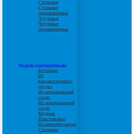
Стальные
Стальные
оцинкованные
Чугунные
Чугунные
оцинкованные
Решетки дождеприемника
Бетонные
Из
высокопрочного
чугуна
Из нержавеющей
стали
Из оцинкованной
стали
Медные
Пластиковые
Полимербетонные
Стальные