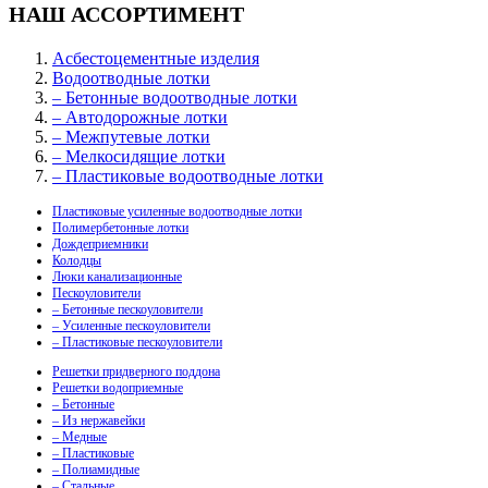
НАШ АССОРТИМЕНТ
Асбестоцементные изделия
Водоотводные лотки
– Бетонные водоотводные лотки
– Автодорожные лотки
– Межпутевые лотки
– Мелкосидящие лотки
– Пластиковые водоотводные лотки
Пластиковые усиленные водоотводные лотки
Полимербетонные лотки
Дождеприемники
Колодцы
Люки канализационные
Пескоуловители
– Бетонные пескоуловители
– Усиленные пескоуловители
– Пластиковые пескоуловители
Решетки придверного поддона
Решетки водоприемные
– Бетонные
– Из нержавейки
– Медные
– Пластиковые
– Полиамидные
– Стальные