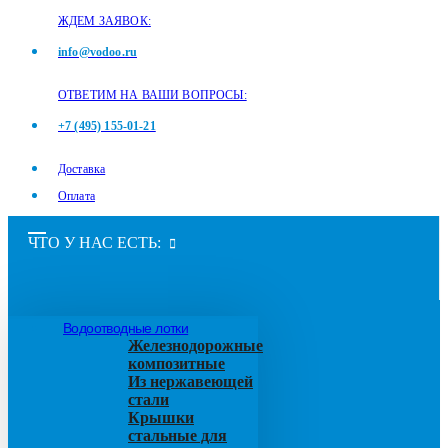
ЖДЕМ ЗАЯВОК:
info@vodoo.ru
ОТВЕТИМ НА ВАШИ ВОПРОСЫ:
+7 (495) 155-01-21
Доставка
Оплата
ЧТО У НАС ЕСТЬ:
Водоотводные лотки
Железнодорожные
композитные
Из нержавеющей
стали
Крышки
стальные для