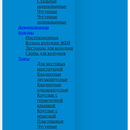
Стальные
оцинкованные
Чугунные
Чугунные
оцинкованные
Дождеприемники
Колодцы
Инспекционные
Кольца колодцев ЖБИ
Лестницы для колодцев
Скобы для колодцев
Трапы
Для мостовых
конструкций
Квадратные
двухкорпусные
Квадратные
однокорпусные
Круглые с
герметичной
крышкой
Круглые с
решеткой
Пластиковые
Чугунные