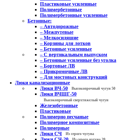
Пластиковые усиленные
Полимербетонные
Полимербетонные усиленные
Бетонные:
– Автодорожные
– Межпутевые
– Мелкосидящие
– Корзины для лотков
– Бетонные усиленные
– С вертикальным выпуском
– Бетонные усиленные без уголка
– Бортовые ЛВ
– Прикромочные ЛВ
– Для мостовых конструкций
Люки канализационные
Люки ВЧ-50
Высокопрочный чугун 50
Люки ВЧШГ-50
Высокопрочный сверхтяжелый чугун
Железобетонные
Пластиковые
Полимерно песчаные
Полимерное композитные
Полимерные
Люки СЧ
Из серого чугуна
Люки СЧ-20
Из серого чугуна 20