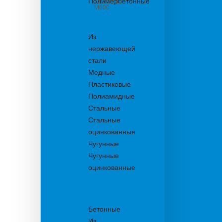
Полимербетонные
из бетона
М600
Решетки
водоприемные
Из
нержавеющей
стали
Медные
Пластиковые
Полиамидные
Стальные
Стальные
оцинкованные
Чугунные
Чугунные
оцинкованные
Решетки
дождеприемника
Бетонные
Из