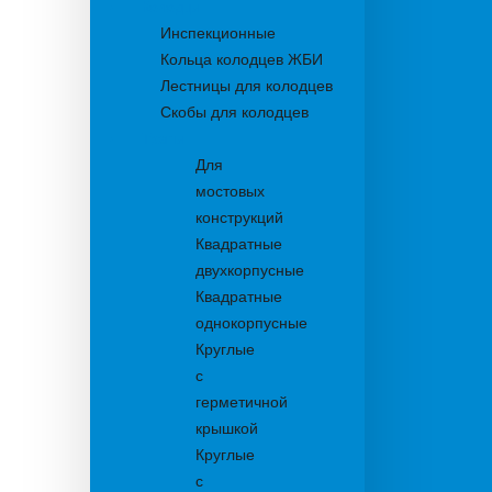
Колодцы
Инспекционные
Кольца колодцев ЖБИ
Лестницы для колодцев
Скобы для колодцев
Трапы
Для
мостовых
конструкций
Квадратные
двухкорпусные
Квадратные
однокорпусные
Круглые
с
герметичной
крышкой
Круглые
с