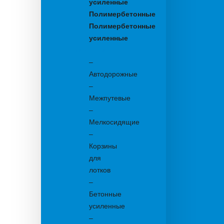
усиленные
Полимербетонные
Полимербетонные
усиленные
Бетонные:
–
Автодорожные
–
Межпутевые
–
Мелкосидящие
–
Корзины
для
лотков
–
Бетонные
усиленные
–