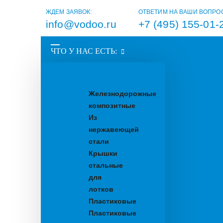
ЖДЕМ ЗАЯВОК:
ОТВЕТИМ НА ВАШИ ВОПРО
info@vodoo.ru
+7 (495) 155-01-
ЧТО У НАС ЕСТЬ:
Водоотводные
лотки
Железнодорожные
композитные
Из
нержавеющей
стали
Крышки
стальные
для
лотков
Пластиковые
Пластиковые