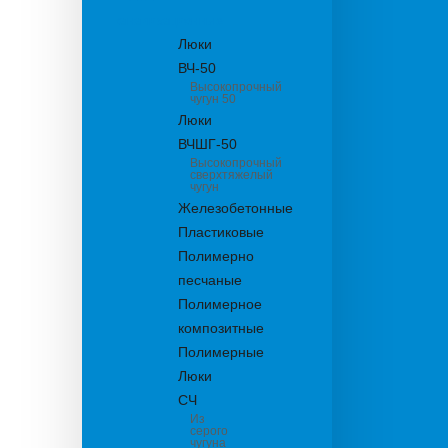
канализационные
Люки
ВЧ-50
Высокопрочный
чугун 50
Люки
ВЧШГ-50
Высокопрочный
сверхтяжелый
чугун
Железобетонные
Пластиковые
Полимерно
песчаные
Полимерное
композитные
Полимерные
Люки
СЧ
Из
серого
чугуна